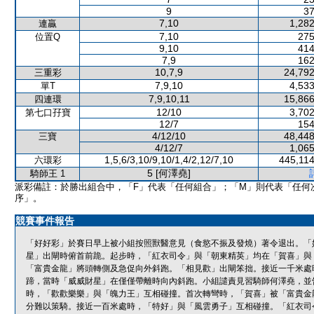
9
37
7,10
1,282
連贏
7,10
275
位置Q
9,10
414
7,9
162
10,7,9
24,792
三重彩
7,9,10
4,533
單T
7,9,10,11
15,866
四連環
12/10
3,702
第七口孖寶
12/7
154
4/12/10
48,448
三寶
4/12/7
1,065
1,5,6/3,10/9,10/1,4/2,12/7,10
445,114
六環彩
5 [何澤堯]
騎師王 1
派彩備註：於勝出組合中，「F」代表「任何組合」；「M」則代表「任何
序」。
競賽事件報告
「好好彩」於賽日早上被小組按照獸醫意見（食慾不振及發燒）著令退出。「
星」出閘時俯首前跪。起步時，「紅衣司令」與「朝東精英」均在「賀喜」與
「富貴金龍」將頭轉側及急促向外斜跑。「相見歡」出閘笨拙。接近一千米處時
蹄，當時「威威財星」在僅僅帶離時向內斜跑。小組譴責見習騎師何澤堯，並
時，「歡歡樂樂」與「魄力王」互相碰撞。首次轉彎時，「賀喜」被「富貴金
分難以策騎。接近一百米處時，「特好」與「風雲勇子」互相碰撞。「紅衣司