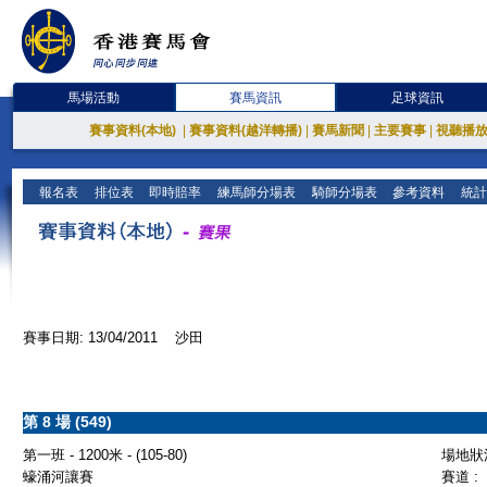
馬場活動
賽馬資訊
足球資訊
賽事資料(本地)
|
賽事資料(越洋轉播)
|
賽馬新聞
|
主要賽事
|
視聽播
報名表
排位表
即時賠率
練馬師分場表
騎師分場表
參考資料
統計
賽事日期: 13/04/2011 沙田
第 8 場 (549)
第一班 - 1200米 - (105-80)
場地狀況
蠔涌河讓賽
賽道 :