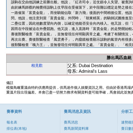
該駒在交由他訓練之前勝出般。他說，「紅衣司令」近仗頗令人失望。被查詢
由於練馬師蔡約翰覺得該駒上仗早段在受催策下，於中段難以穩定走勢之後在
一路催策「富貴金龍」，而坐騎能佔取「新力飛」後面的中間稍後位置。他說
閃。他說，他注意到當「富貴金龍」外閃時，「朝東精英」的騎師試圖推進至
二疊位置，因此他數度望向內側，以確定他能否安全向內移入。他又說，但「
因而在中段被迫在外疊競跑。他又說，進入直路時「富貴金龍」的走勢開始較
賽後獸醫檢查「富貴金龍」，並無發現任何明顯異常之處。考慮了有關情況，
再次出賽。賽後獸醫檢查「風雲勇子」，內窺鏡檢查顯示該駒的氣管內有很多
後獸醫檢查「魄力王」，並無發現任何明顯異常之處。「富貴金龍」、「相見
勝出馬匹血統
父系: Dubai Destination
相見歡
母系: Admiral's Lass
備註
模擬鳥瞰重溫由特約供應商提供，供馬迷作個人娛樂資訊之用。但由於香港馬場
重溫片段出現偏差。本會已盡一切努力務求有關資料盡可能準確，馬會就此並無責
賽事資料
賽馬消息及資訊
分析工
報名表
賽馬消息
速勢能
排位表(本地)
賽馬新聞資料庫
賽日數