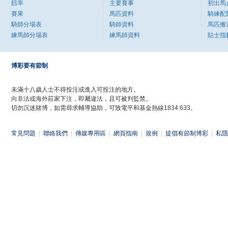
賠率
主要賽事
初出馬
賽果
馬匹資料
騎練配
騎師分場表
騎師資料
馬匹搬
練馬師分場表
練馬師資料
貼士指
博彩要有節制
未滿十八歲人士不得投注或進入可投注的地方。
向非法或海外莊家下注，即屬違法，且可被判監禁。
切勿沉迷賭博，如需尋求輔導協助，可致電平和基金熱線1834 633。
常見問題
|
聯絡我們
|
傳媒專用區
|
網頁指南
|
規例
|
提倡有節制博彩
|
私隱