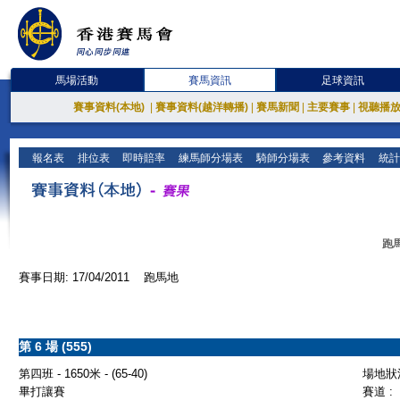
馬場活動
賽馬資訊
足球資訊
賽事資料(本地)
|
賽事資料(越洋轉播)
|
賽馬新聞
|
主要賽事
|
視聽播
報名表
排位表
即時賠率
練馬師分場表
騎師分場表
參考資料
統計
跑馬
賽事日期: 17/04/2011 跑馬地
第 6 場 (555)
第四班 - 1650米 - (65-40)
場地狀況
畢打讓賽
賽道 :