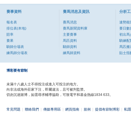
賽事資料
賽馬消息及資訊
分析工
報名表
賽馬消息
速勢能
排位表(本地)
賽馬新聞資料庫
賽日數
賠率
主要賽事
初出馬
賽果
馬匹資料
騎練配
騎師分場表
騎師資料
馬匹搬
練馬師分場表
練馬師資料
貼士指
博彩要有節制
未滿十八歲人士不得投注或進入可投注的地方。
向非法或海外莊家下注，即屬違法，且可被判監禁。
切勿沉迷賭博，如需尋求輔導協助，可致電平和基金熱線1834 633。
常見問題
|
聯絡我們
|
傳媒專用區
|
網頁指南
|
規例
|
提倡有節制博彩
|
私隱