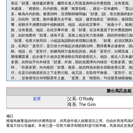
靠近「財運」後蹄處於窘境，繼而在進入對面直路時在外疊競跑，沒有遮擋。
米處後，「精密紡」向內斜跑，挨擦「精算拍檔」。接近一百米處時，「雪山
多」略為向內斜跑。被查詢時，見習騎師楊明綸(「財運」)說，首次跑過終點
說，但此時「財運」動作嚴重失去平衡。他說，儘管他靠近「精密紡」後蹄競
響，坐騎亦不感覺到踢中他駒後蹄。他說，由於此宗事件，「旅遊小子」能推
跑，沒有遮擋。他說，在此宗事件後，當「財運」在沒有遮擋下於外疊競跑時
說，由於他覺得「財運」或有不妥，直路上他沒有力策坐騎，因此時坐騎已洩
「財運」包尾大敗而回，小組認為該駒的表現難以接受。「財運」必須試閘及
說，在商討「駕世仔」是日排大外檔起步後的騎法時，覺得賽事步速會快，因
騎。他說，但「駕世仔」的練馬師方嘉柏告訴他，倘若「駕世仔」出閘迅速，
閘僅屬普通，起步後不久他決定將坐騎在馬群後面切入。他說，接近八百米處
多寶」此時似乎向外移至「財運」外側，因此他選擇向內移回「旺家多寶」後
時，「旺家多寶」向內移回「財運」後面，故此時他未能令坐騎改善位置。他
仔」在是日的跑道狀況之下走勢欠順。他又說，在取得平衡後，「駕世仔」在
仔」，並無發現任何明顯異常之處。「駕寶」及「精密紡」均須接受抽樣檢驗
勝出馬匹血統
父系: O'Reilly
駕寶
母系: The Grin
備註
模擬鳥瞰重溫由特約供應商提供，供馬迷作個人娛樂資訊之用。但由於香港馬場
重溫片段出現偏差。本會已盡一切努力務求有關資料盡可能準確，馬會就此並無責