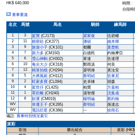
HK$ 640,000
時間 :
分段時間
賽事重溫
名次
馬號
馬名
騎師
練馬師
1
3
駕寶
(CJ173)
梁家俊
伍碧權
2
11
精密紡
(CK377)
潘頓
姚本輝
3
9
旅遊小子
(CK101)
都爾
葉楚航
4
7
新力多
(CM150)
白德民
約翰摩亞
5
6
雪山神駒
(CH302)
韋達
告達理
6
10
奄尖大少
(CK318)
鄭雨滇
何良
7
12
精算拍檔
(CH294)
梁明偉
黃汝安
8
5
大將風範
(CH112)
蔡明紹
告東尼
9
2
旺家多寶
(CL094)
史卓棟
胡森
10
4
駕世仔
(CL425)
柏寶
方嘉柏
11
1
零距離
(CH240)
湯智傑
沈集成
12
8
財運
(CM019)
楊明綸
蔡約翰
WV
幸運王子
(CK285)
蔡明紹
孫達志
WV
---
電訊巨星
(CK386)
徐雨石
備註:
賽事特別情況索引
派彩
彩池
勝出組合
派彩 (HK$