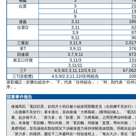
3
74
獨贏
3
21
位置
11
19
9
31
3,11
185
連贏
3,11
62
位置Q
3,9
87
9,11
90
3,11,9
2,017
三重彩
3,9,11
376
單T
3,7,9,11
672
四連環
3,11/3
131
第五口孖寶
3,11/11
21
4,5,9/2,3,11,12/3,9,11
67,062
三T
4,5,9/2,3,11,12/任何組合
100
三T(安慰獎)
派彩備註：於勝出組合中，「F」代表「任何組合」；「M」則代表「任何
序」。
競賽事件報告
後備馬匹「電訊巨星」於四月十四日被小組按照獸醫意見（右前腳不良於行）
（右後腳不良於行）著令退出，並由後備「大將風範」(蔡明紹)補上。「電訊
賽。起步後不久，「新力多」在「財運」與「大將風範」之間受擠迫時勒避，
紡」本身被「零距離」帶向外跑，而「零距離」同樣被「駕寶」帶向外跑，「
責蔡明紹，並告誡他在類似情況下須確保盡力保持坐騎直線競跑。同樣在起步
「新力多」的後蹄。趨近千二米處時在一段短途程上，「奄尖大少」靠近「駕