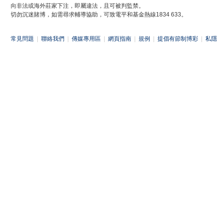
向非法或海外莊家下注，即屬違法，且可被判監禁。
切勿沉迷賭博，如需尋求輔導協助，可致電平和基金熱線1834 633。
常見問題
|
聯絡我們
|
傳媒專用區
|
網頁指南
|
規例
|
提倡有節制博彩
|
私隱