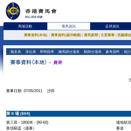
馬場活動
賽馬資訊
足球資訊
賽事資料(本地)
|
賽事資料(越洋轉播)
|
賽馬新聞
|
主要賽事
|
視聽播
報名表
排位表
即時賠率
練馬師分場表
騎師分場表
參考資料
統計
賽事日期: 07/05/2011 沙田
第 8 場 (604)
第三班 - 1800米 - (80-60)
場地狀況 
黃頌顯盃（讓賽）
賽道 :