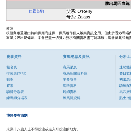
勝出馬匹血統
父系: O'Reilly
佳景良駒
母系: Zalass
備註
模擬鳥瞰重溫由特約供應商提供，供馬迷作個人娛樂資訊之用。但由於香港馬場
重溫片段出現偏差。本會已盡一切努力務求有關資料盡可能準確，馬會就此並無責
賽事資料
賽馬消息及資訊
分析工
報名表
賽馬消息
速勢能
排位表(本地)
賽馬新聞資料庫
賽日數
賠率
主要賽事
初出馬
賽果
馬匹資料
騎練配
騎師分場表
騎師資料
馬匹搬
練馬師分場表
練馬師資料
貼士指
博彩要有節制
未滿十八歲人士不得投注或進入可投注的地方。