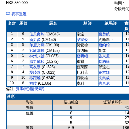
HK$ 850,000
時間 :
分段時間 
賽事重溫
名次
馬號
馬名
騎師
練馬師
實
負
1
6
1
佳景良駒
(CM043)
韋達
葉楚航
2
9
1
新力多
(CM150)
梁家俊
約翰摩亞
3
5
1
印度光輝
(CK130)
勞愛德
蔡約翰
4
3
1
歡欣滿載
(CM152)
白德民
胡森
5
1
1
神州八號
(CL087)
蔡明紹
告東尼
6
2
1
風力威猛
(CL272)
都爾
蔡約翰
7
7
1
高友勁
(CL326)
普萊西
孫達志
8
4
1
愛睦善
(CK023)
杜利萊
姚本輝
9
10
1
零距離
(CH240)
蘇狄雄
沈集成
10
8
1
福陞
(CL386)
卓利
告東尼
備註:
賽事特別情況索引
派彩
彩池
勝出組合
派彩 (HK$)
6
41
獨贏
6
14
位置
9
27
5
32
6,9
186
連贏