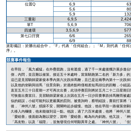
6,9
63
位置Q
5,6
80
5,9
132
6,9,5
2,424
三重彩
5,6,9
706
單T
3,5,6,9
577
四連環
6/6
265
第七口孖寶
6/9
88
派彩備註：於勝出組合中，「F」代表「任何組合」；「M」則代表「任何
序」。
競賽事件報告
在早段，「風力威猛」在外疊競跑，沒有遮擋，過了千一米處後獲許展步進佔
側，內閃，並且難以催策。接近五十米處時，當策騎跑第二名的「新力多」的
這已是見習騎師梁家俊本季內第六次跌掉馬鞭，且已是近兩季內第十一次跌掉
以及他的坐騎與頭馬「佳景良駒」於過終點時僅相差短馬頭位的距離，小組認
直至五月三十日星期一才可再次出賽，此項停賽罰則將於五月二十二日星期日
可恢復出賽當日。見習騎師梁家俊上次因在五月一日沙田賽事跌掉馬鞭而被處
似的錯誤，小組可能判以更嚴厲的罰則。被查詢時，蔡明紹說，賽前打算將「
後，「神州八號」煩躁不安，開閘時起步緩慢。他說，他在早段一路催策坐騎
久移入內欄後，他未能做到這一點。他說，過了六百米處後，他將「神州八號
「愛睦善」後面頗為難以望空，當時「愛睦善」略為向內斜跑。他又說，「神
「高友勁」以及「福陞」，並無發現任何明顯異常之處。「神州八號」、「佳