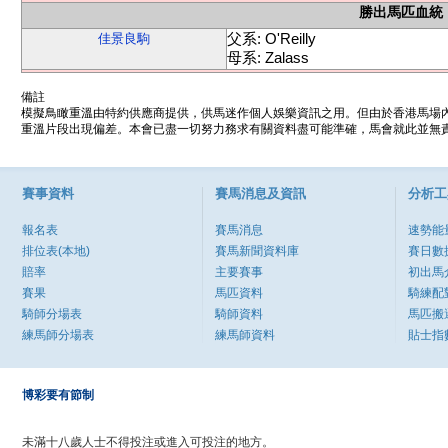
勝出馬匹血統
父系: O'Reilly
佳景良駒
母系: Zalass
備註
模擬鳥瞰重溫由特約供應商提供，供馬迷作個人娛樂資訊之用。但由於香港馬場
重溫片段出現偏差。本會已盡一切努力務求有關資料盡可能準確，馬會就此並無責
賽事資料
賽馬消息及資訊
分析工
報名表
賽馬消息
速勢能
排位表(本地)
賽馬新聞資料庫
賽日數
賠率
主要賽事
初出馬
賽果
馬匹資料
騎練配
騎師分場表
騎師資料
馬匹搬
練馬師分場表
練馬師資料
貼士指
博彩要有節制
未滿十八歲人士不得投注或進入可投注的地方。