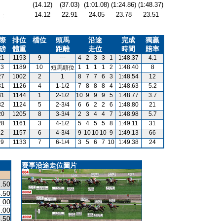
(14.12)
(37.03)
(1:01.08)
(1:24.86)
(1:48.37)
14.12
22.91
24.05
23.78
23.51
:
際
排位
檔位
頭馬
沿途
完成
獨贏
磅
體重
距離
走位
時間
賠率
21
1193
9
---
4
2
3
3
1
1:48.37
4.1
13
1189
10
1
1
1
1
2
1:48.40
8
短馬頭位
27
1002
2
1
8
7
7
6
3
1:48.54
12
31
1126
4
1-1/2
7
8
8
8
4
1:48.63
5.2
31
1144
1
2-1/2
10
9
9
9
5
1:48.77
3.7
32
1124
5
2-3/4
6
6
2
2
6
1:48.80
21
20
1205
8
3-3/4
2
3
4
4
7
1:48.98
5.7
28
1161
3
4-1/2
5
4
5
5
8
1:49.11
31
12
1157
6
4-3/4
9
10
10
10
9
1:49.13
66
19
1133
7
6-1/4
3
5
6
7
10
1:49.38
24
賽事沿途走位圖片
.50
.50
.00
.00
.50