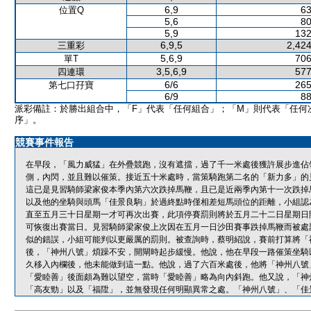
6,9
63
位置Q
5,6
80
5,9
132
6,9,5
2,424
三重彩
5,6,9
706
單T
3,5,6,9
577
四連環
6/6
265
第七口孖寶
6/9
88
派彩備註：於勝出組合中，「F」代表「任何組合」；「M」則代表「任何
序」。
競賽事件報告
在早段，「風力威猛」在外疊競跑，沒有遮擋，過了千一米處後獲許展步進佔
側，內閃，並且難以催策。接近五十米處時，當策騎跑第二名的「新力多」的
這已是見習騎師梁家俊本季內第六次跌掉馬鞭，且已是近兩季內第十一次跌掉
以及他的坐騎與頭馬「佳景良駒」於過終點時僅相差短馬頭位的距離，小組認
直至五月三十日星期一才可再次出賽，此項停賽罰則將於五月二十二日星期日
可恢復出賽當日。見習騎師梁家俊上次因在五月一日沙田賽事跌掉馬鞭而被處
似的錯誤，小組可能判以更嚴厲的罰則。被查詢時，蔡明紹說，賽前打算將「
後，「神州八號」煩躁不安，開閘時起步緩慢。他說，他在早段一路催策坐騎
久移入內欄後，他未能做到這一點。他說，過了六百米處後，他將「神州八號
「愛睦善」後面頗為難以望空，當時「愛睦善」略為向內斜跑。他又說，「神
「高友勁」以及「福陞」，並無發現任何明顯異常之處。「神州八號」、「佳