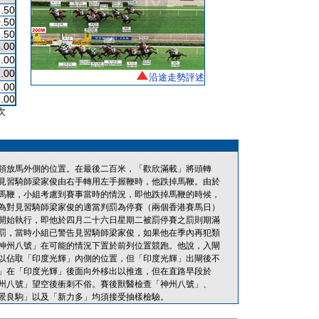
.50
.50
.50
.00
.00
.00
沿途走勢評述
.00
.00
次
領放馬外側的位置。在最後二百米，「歡欣滿載」將頭轉
見習騎師梁家俊由右手轉用左手握鞭時，他跌掉馬鞭。由於
馬鞭，小組考慮到賽事當時的情況，即他跌掉馬鞭的時候，
為對見習騎師梁家俊的適當判罰為停賽（兩個香港賽馬日）
開始執行，即他於四月二十六日星期二被罰停賽之罰則期滿
罰，當時小組已警告見習騎師梁家俊，如果他在季內再犯類
神州八號」在可能的情況下置於前列位置競跑。他說，入閘
以佔取「印度光輝」內側的位置，但「印度光輝」出閘後不
」在「印度光輝」後面向外移出以推進，但在直路早段於
州八號」望空後衝刺不俗。賽後獸醫檢查「神州八號」、
景良駒」以及「新力多」均須接受抽樣檢驗。