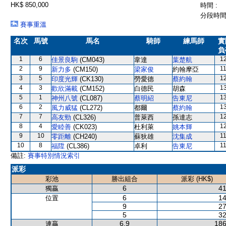
HK$ 850,000
時間 :
分段時間 
賽事重溫
名次
馬號
馬名
騎師
練馬師
實
負
1
6
1
佳景良駒
(CM043)
韋達
葉楚航
2
9
1
新力多
(CM150)
梁家俊
約翰摩亞
3
5
1
印度光輝
(CK130)
勞愛德
蔡約翰
4
3
1
歡欣滿載
(CM152)
白德民
胡森
5
1
1
神州八號
(CL087)
蔡明紹
告東尼
6
2
1
風力威猛
(CL272)
都爾
蔡約翰
7
7
1
高友勁
(CL326)
普萊西
孫達志
8
4
1
愛睦善
(CK023)
杜利萊
姚本輝
9
10
1
零距離
(CH240)
蘇狄雄
沈集成
10
8
1
福陞
(CL386)
卓利
告東尼
備註:
賽事特別情況索引
派彩
彩池
勝出組合
派彩 (HK$)
6
41
獨贏
6
14
位置
9
27
5
32
6,9
186
連贏