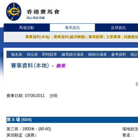
馬場活動
賽馬資訊
足球資訊
賽事資料(本地)
|
賽事資料(越洋轉播)
|
賽馬新聞
|
主要賽事
|
視聽播
報名表
排位表
即時賠率
練馬師分場表
騎師分場表
參考資料
統計
賽事日期: 07/05/2011 沙田
第 8 場 (604)
第三班 - 1800米 - (80-60)
場地狀況 
黃頌顯盃（讓賽）
賽道 :