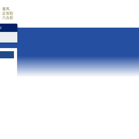
賽馬
足智彩
六合彩
少