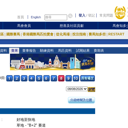
登入
/
登記
常見問題
首頁
English
馬會會員
慈善及社區貢獻
馬會知多
放區
|
國際賽馬
|
香港國際馬匹拍賣會
|
從化馬場
|
投注指南
|
賽馬知多些
|
RESTART
資料
賽果
賽事報告
騎練資料
馬匹資料
試閘結果
賽期表
沙田:
:
好地至快地
草地 - "B+2" 賽道