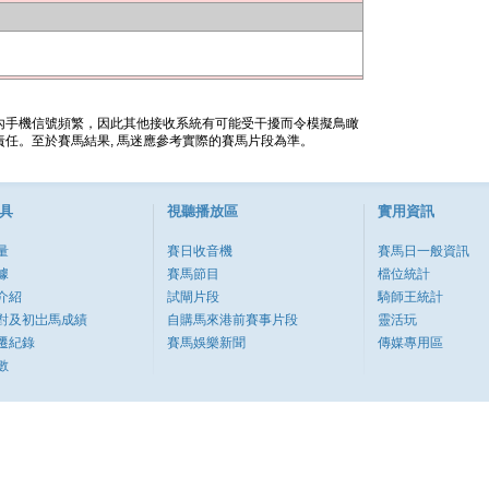
內手機信號頻繁，因此其他接收系統有可能受干擾而令模擬鳥瞰
任。至於賽馬結果, 馬迷應參考實際的賽馬片段為準。
具
視聽播放區
實用資訊
量
賽日收音機
賽馬日一般資訊
據
賽馬節目
檔位統計
介紹
試閘片段
騎師王統計
對及初岀馬成績
自購馬來港前賽事片段
靈活玩
遷紀錄
賽馬娛樂新聞
傳媒專用區
數