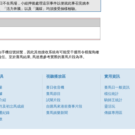
日不在馬場，小組押後處理這宗事件以便就此事召見姚本
、「活力奔騰」以及「滿綵」均須接受抽樣檢驗。
內手機信號頻繁，因此其他接收系統有可能受干擾而令模擬鳥瞰
任。至於賽馬結果, 馬迷應參考實際的賽馬片段為準。
具
視聽播放區
實用資訊
量
賽日收音機
賽馬日一般資訊
據
賽馬節目
檔位統計
介紹
試閘片段
騎師王統計
對及初岀馬成績
自購馬來港前賽事片段
靈活玩
遷紀錄
賽馬娛樂新聞
傳媒專用區
數