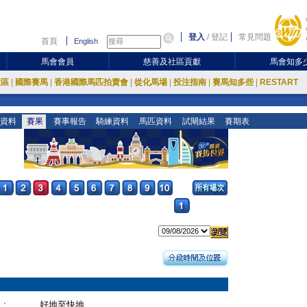
登入
/
登記
常見問題
首頁
English
馬會會員
慈善及社區貢獻
馬會知多
放區
|
國際賽馬
|
香港國際馬匹拍賣會
|
從化馬場
|
投注指南
|
賽馬知多些
|
RESTART
資料
賽果
賽事報告
騎練資料
馬匹資料
試閘結果
賽期表
:
好地至快地