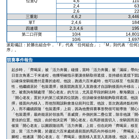
4,6
110
位置Q
2,4
63
2,6
22
4,6,2
3,446
三重彩
2,4,6
184
單T
2,3,4,6
195
四連環
10/4
14,801
第二口孖寶
10/6
1,697
派彩備註：於勝出組合中，「F」代表「任何組合」；「M」則代表「任何
序」。
競賽事件報告
起步時，「齊喝采」被「活力奔騰」碰撞，當時「活力奔騰」被「滿綵」帶向
日首次角逐二千米途程，他獲明確指示要讓坐騎取得遮擋，並持續在遮擋下競
以確保坐騎能應付是賽的途程。他說，跑過六百米處時，他可以移至「包裝選
性，他繼續居於「包裝選擇」後面競跑直至入直路後才自該駒後面向外移出，
空。被查詢有關處理「開心老友」的方法，尤其是早段的騎法時，黎海榮說，
「開心老友」置於大約第三或第四位競跑，但須確保坐騎能夠取得遮擋。他說
擇」後面向內移入，而他預期該駒會進佔前列位置。他說，首次跑過終點柱時
入，而不繼續跟隨「包裝選擇」上前，因為他覺得賽事形勢很可能導致「開心
「包裝選擇」最終能居於領放馬「喜威寶」外側的第二疊位置，除非他讓「開
更佳的位置。他說，由於他決定將「開心老友」在馬群後面切入，坐騎因而居
催策「開心老友」以圖跟隨頭馬「活力奔騰」上前，但在此時「齊喝采」移至
說，當「活力奔騰」於趨近六百米處繞過前面的馬匹向外移出時，「齊喝采」
腳程，他遂讓「開心老友」在「齊喝采」後面移入直至入直路後。他說，進入