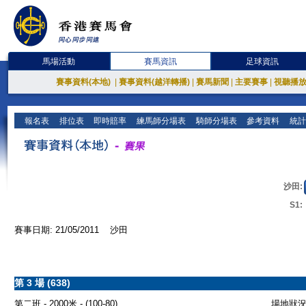
馬場活動
賽馬資訊
足球資訊
賽事資料(本地)
|
賽事資料(越洋轉播)
|
賽馬新聞
|
主要賽事
|
視聽播
報名表
排位表
即時賠率
練馬師分場表
騎師分場表
參考資料
統計
沙田:
S1:
賽事日期: 21/05/2011 沙田
第 3 場 (638)
第二班 - 2000米 - (100-80)
場地狀況 