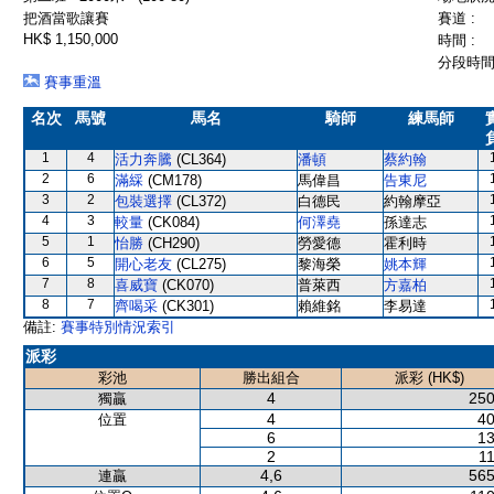
把酒當歌讓賽
賽道 :
HK$ 1,150,000
時間 :
分段時間 
賽事重溫
名次
馬號
馬名
騎師
練馬師
1
4
活力奔騰
(CL364)
潘頓
蔡約翰
2
6
滿綵
(CM178)
馬偉昌
告東尼
3
2
包裝選擇
(CL372)
白德民
約翰摩亞
4
3
較量
(CK084)
何澤堯
孫達志
5
1
怡勝
(CH290)
勞愛德
霍利時
6
5
開心老友
(CL275)
黎海榮
姚本輝
7
8
喜威寶
(CK070)
普萊西
方嘉柏
8
7
齊喝采
(CK301)
賴維銘
李易達
備註:
賽事特別情況索引
派彩
彩池
勝出組合
派彩 (HK$)
4
250
獨贏
4
40
位置
6
13
2
11
4,6
565
連贏