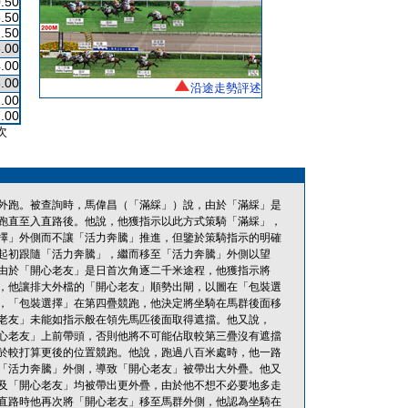
.50
.50
.50
.00
.00
.00
沿途走勢評述
.00
.00
次
外跑。被查詢時，馬偉昌（「滿綵」）說，由於「滿綵」是
跑直至入直路後。他說，他獲指示以此方式策騎「滿綵」，
擇」外側而不讓「活力奔騰」推進，但鑒於策騎指示的明確
起初跟隨「活力奔騰」，繼而移至「活力奔騰」外側以望
由於「開心老友」是日首次角逐二千米途程，他獲指示將
，他讓排大外檔的「開心老友」順勢出閘，以圖在「包裝選
，「包裝選擇」在第四疊競跑，他決定將坐騎在馬群後面移
老友」未能如指示般在領先馬匹後面取得遮擋。他又說，
心老友」上前帶頭，否則他將不可能佔取較第三疊沒有遮擋
於較打算更後的位置競跑。他說，跑過八百米處時，他一路
「活力奔騰」外側，導致「開心老友」被帶出大外疊。他又
及「開心老友」均被帶出更外疊，由於他不想不必要地多走
直路時他再次將「開心老友」移至馬群外側，他認為坐騎在