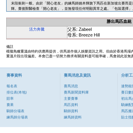
末段衝刺一般。由於「開心老友」的練馬師姚本輝旗下馬匹在新加坡出賽而是
輝。賽後獸醫檢查「開心老友」，並無發現任何明顯異常之處。「包裝選擇」
勝出馬匹血統
父系: Zabeel
活力奔騰
母系: Breeze Hill
備註
模擬鳥瞰重溫由特約供應商提供，供馬迷作個人娛樂資訊之用。但由於香港馬場
重溫片段出現偏差。本會已盡一切努力務求有關資料盡可能準確，馬會就此並無責
賽事資料
賽馬消息及資訊
分析工
報名表
賽馬消息
速勢能
排位表(本地)
賽馬新聞資料庫
賽日數
賠率
主要賽事
初出馬
賽果
馬匹資料
騎練配
騎師分場表
騎師資料
馬匹搬
練馬師分場表
練馬師資料
貼士指