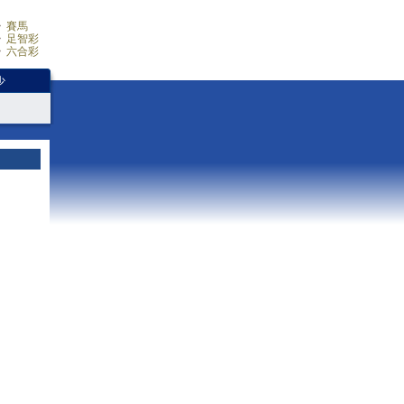
賽馬
足智彩
六合彩
少