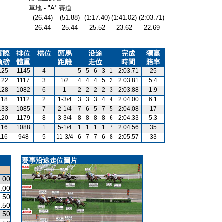
草地 - "A" 賽道
(26.44)
(51.88)
(1:17.40)
(1:41.02)
(2:03.71)
26.44
25.44
25.52
23.62
22.69
:
實際
排位
檔位
頭馬
沿途
完成
獨贏
負磅
體重
距離
走位
時間
賠率
125
1145
4
---
5
5
6
3
1
2:03.71
25
122
1117
3
1/2
4
4
4
5
2
2:03.81
5.4
128
1082
6
1
2
2
2
2
3
2:03.88
1.9
118
1112
2
1-3/4
3
3
3
4
4
2:04.00
6.1
133
1085
7
2-1/4
7
6
5
7
5
2:04.08
17
120
1179
8
3-3/4
8
8
8
8
6
2:04.33
5.3
116
1088
1
5-1/4
1
1
1
1
7
2:04.56
35
116
948
5
11-3/4
6
7
7
6
8
2:05.57
33
賽事沿途走位圖片
.00
.00
.50
.50
.50