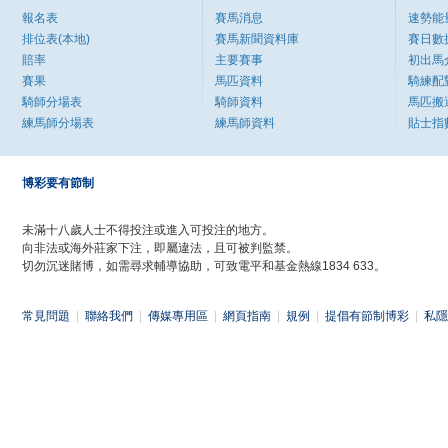
報名表
賽馬消息
速勢能
排位表(本地)
賽馬新聞資料庫
賽日數
賠率
主要賽事
初出馬
賽果
馬匹資料
騎練配
騎師分場表
騎師資料
馬匹搬
練馬師分場表
練馬師資料
貼士指
博彩要有節制
未滿十八歲人士不得投注或進入可投注的地方。
向非法或海外莊家下注，即屬違法，且可被判監禁。
切勿沉迷賭博，如需尋求輔導協助，可致電平和基金熱線1834 633。
常見問題
|
聯絡我們
|
傳媒專用區
|
網頁指南
|
規例
|
提倡有節制博彩
|
私隱