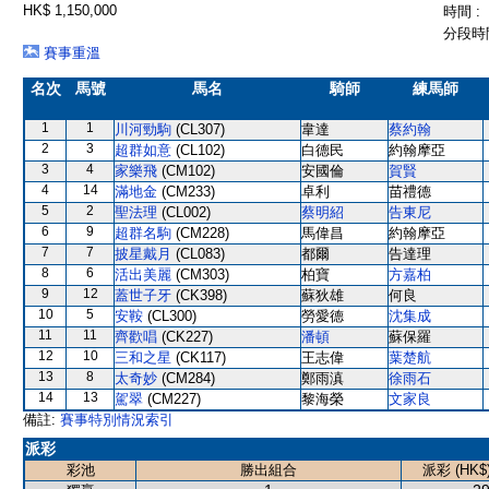
HK$ 1,150,000
時間 :
分段時間
賽事重溫
名次
馬號
馬名
騎師
練馬師
1
1
川河勁駒
(CL307)
韋達
蔡約翰
2
3
超群如意
(CL102)
白德民
約翰摩亞
3
4
家樂飛
(CM102)
安國倫
賀賢
4
14
滿地金
(CM233)
卓利
苗禮德
5
2
聖法理
(CL002)
蔡明紹
告東尼
6
9
超群名駒
(CM228)
馬偉昌
約翰摩亞
7
7
披星戴月
(CL083)
都爾
告達理
8
6
活出美麗
(CM303)
柏寶
方嘉柏
9
12
蓋世子牙
(CK398)
蘇狄雄
何良
10
5
安鞍
(CL300)
勞愛德
沈集成
11
11
齊歡唱
(CK227)
潘頓
蘇保羅
12
10
三和之星
(CK117)
王志偉
葉楚航
13
8
太奇妙
(CM284)
鄭雨滇
徐雨石
14
13
駕翠
(CM227)
黎海榮
文家良
備註:
賽事特別情況索引
派彩
彩池
勝出組合
派彩 (HK$