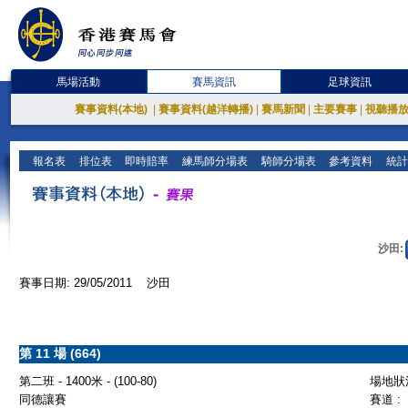
馬場活動
賽馬資訊
足球資訊
賽事資料(本地)
|
賽事資料(越洋轉播)
|
賽馬新聞
|
主要賽事
|
視聽播
報名表
排位表
即時賠率
練馬師分場表
騎師分場表
參考資料
統計
沙田:
賽事日期: 29/05/2011 沙田
第 11 場 (664)
第二班 - 1400米 - (100-80)
場地狀況
同德讓賽
賽道 :