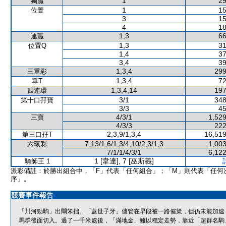
1
29
獨贏
1
15
位置
3
15
4
18
1,3
66
連贏
1,3
31
位置Q
1,4
37
3,4
39
1,3,4
299
三重彩
1,3,4
72
單T
1,3,4,14
197
四連環
3/1
348
第十口孖寶
3/3
45
4/3/1
1,529
三寶
4/3/3
222
2,3,9/1,3,4
16,519
第三口孖T
7,13/1,6/1,3/4,10/2,3/1,3
1,003
六環彩
7/1/1/4/3/1
6,122
1 [韋達], 7 [巫斯義]
騎師王 1
派彩備註：於勝出組合中，「F」代表「任何組合」；「M」則代表「任何
序」。
競賽事件報告
「川河勁駒」出閘笨拙。「蓋世子牙」儘管在早段被一路催策，但仍未能加速
馬群後面切入。過了一千米處後，「滿地金」難以穩定走勢，靠近「超群名駒