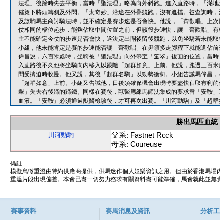
法理」後蹄時失去平衡，當時「聖法理」略為向外斜跑。進入直路時，「滿地
催策下將頭轉側及外閃。「太奇妙」沿途在外疊競跑，沒有遮擋。被查詢時，
及該駒馬主商討騎法時，並不確定是賽步速是否會快。他說，「齊歡唱」上次
仗相同的檔位起步，能夠佔取中間位置之前，但該役步速快，讓「齊歡唱」有
主不能確定今仗的步速是否會快，遂決定出閘後留後競跑，以免坐騎若未能取
小組，他未能肯定是賽的步速能否讓「齊歡唱」在毋須多走腳程下就能進佔前
偉昌說，六百米處時，坐騎被「聖法理」向外帶至「駕翠」後面的位置，當時
入直路後不久他將坐騎向內移入以跟隨「超群如意」上前。他說，跑過三百米
間受擠迫時收慢。他又說，其後「超群名駒」以勁勢衝刺。小組告誡馬偉昌，
「超群如意」上前。小組又告誡他，日後須確保機會出現時要盡快佔取有利的
翠」失去右後蹄的蹄鐵。同樣在賽後，獸醫應練馬師沈集成的要求替「安鞍」
血液。「安鞍」必須通過獸醫檢驗後，才可再次出賽。「川河勁駒」及「超群
勝出馬匹血統
父系: Fastnet Rock
川河勁駒
母系: Coureuse
備註
模擬鳥瞰重溫由特約供應商提供，供馬迷作個人娛樂資訊之用。但由於香港馬場
重溫片段出現偏差。本會已盡一切努力務求有關資料盡可能準確，馬會就此並無責
賽事資料
賽馬消息及資訊
分析工