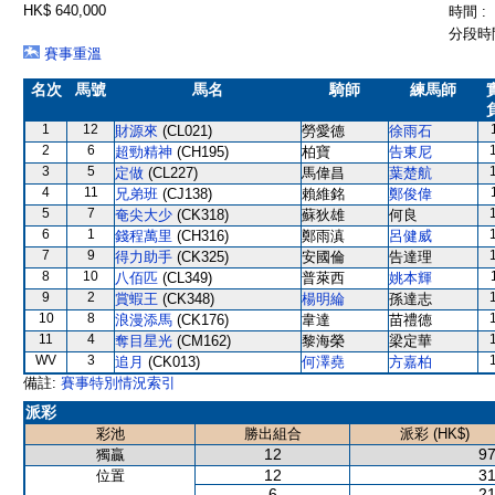
HK$ 640,000
時間 :
分段時間
賽事重溫
名次
馬號
馬名
騎師
練馬師
1
12
財源來
(CL021)
勞愛德
徐雨石
2
6
超勁精神
(CH195)
柏寶
告東尼
3
5
定做
(CL227)
馬偉昌
葉楚航
4
11
兄弟班
(CJ138)
賴維銘
鄭俊偉
5
7
奄尖大少
(CK318)
蘇狄雄
何良
6
1
錢程萬里
(CH316)
鄭雨滇
呂健威
7
9
得力助手
(CK325)
安國倫
告達理
8
10
八佰匹
(CL349)
普萊西
姚本輝
9
2
賞蝦王
(CK348)
楊明綸
孫達志
10
8
浪漫添馬
(CK176)
韋達
苗禮德
11
4
奪目星光
(CM162)
黎海榮
梁定華
WV
3
追月
(CK013)
何澤堯
方嘉柏
備註:
賽事特別情況索引
派彩
彩池
勝出組合
派彩 (HK$)
12
97
獨贏
12
31
位置
6
21