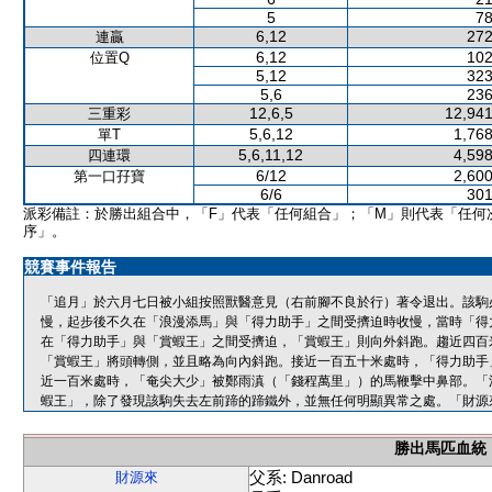
5
78
6,12
272
連贏
6,12
102
位置Q
5,12
323
5,6
236
12,6,5
12,941
三重彩
5,6,12
1,768
單T
5,6,11,12
4,598
四連環
6/12
2,600
第一口孖寶
6/6
301
派彩備註：於勝出組合中，「F」代表「任何組合」；「M」則代表「任何
序」。
競賽事件報告
「追月」於六月七日被小組按照獸醫意見（右前腳不良於行）著令退出。該駒
慢，起步後不久在「浪漫添馬」與「得力助手」之間受擠迫時收慢，當時「得
在「得力助手」與「賞蝦王」之間受擠迫，「賞蝦王」則向外斜跑。趨近四百
「賞蝦王」將頭轉側，並且略為向內斜跑。接近一百五十米處時，「得力助手
近一百米處時，「奄尖大少」被鄭雨滇（「錢程萬里」）的馬鞭擊中鼻部。「
蝦王」，除了發現該駒失去左前蹄的蹄鐵外，並無任何明顯異常之處。「財源
勝出馬匹血統
父系: Danroad
財源來