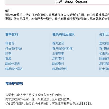
母系: Snow Reason
備註
模擬鳥瞰重溫由特約供應商提供，供馬迷作個人娛樂資訊之用。但由於香港馬場
重溫片段出現偏差。本會已盡一切努力務求有關資料盡可能準確，馬會就此並無責
賽事資料
賽馬消息及資訊
分析工
報名表
賽馬消息
速勢能
排位表(本地)
賽馬新聞資料庫
賽日數
賠率
主要賽事
初出馬
賽果
馬匹資料
騎練配
騎師分場表
騎師資料
馬匹搬
練馬師分場表
練馬師資料
貼士指
博彩要有節制
未滿十八歲人士不得投注或進入可投注的地方。
向非法或海外莊家下注，即屬違法，且可被判監禁。
切勿沉迷賭博，如需尋求輔導協助，可致電平和基金熱線1834 633。