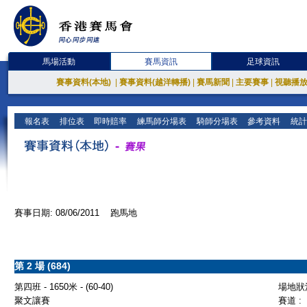
馬場活動
賽馬資訊
足球資訊
賽事資料(本地)
|
賽事資料(越洋轉播)
|
賽馬新聞
|
主要賽事
|
視聽播
報名表
排位表
即時賠率
練馬師分場表
騎師分場表
參考資料
統計
賽事日期: 08/06/2011 跑馬地
第 2 場 (684)
第四班 - 1650米 - (60-40)
場地狀況
聚文讓賽
賽道 :