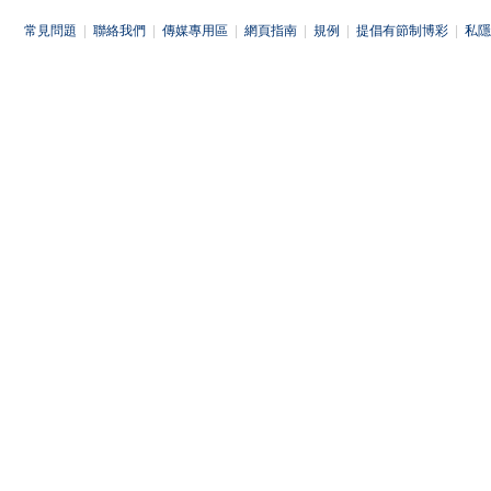
常見問題
|
聯絡我們
|
傳媒專用區
|
網頁指南
|
規例
|
提倡有節制博彩
|
私隱