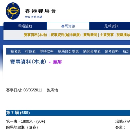
馬場活動
賽馬資訊
足球資訊
賽事資料(本地)
|
賽事資料(越洋轉播)
|
賽馬新聞
|
主要賽事
|
視聽播
報名表
排位表
即時賠率
練馬師分場表
騎師分場表
參考資料
統計
賽事日期: 08/06/2011 跑馬地
第 7 場 (689)
第一班 - 1800米 - (90+)
場地狀況 
跑馬地銀瓶（讓賽）
賽道 :