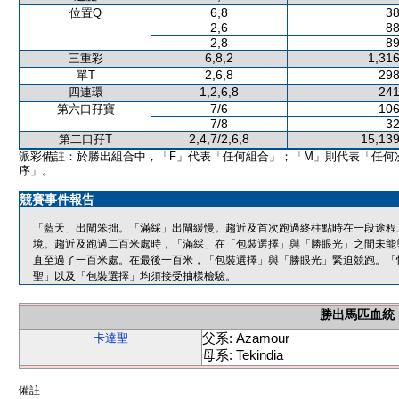
6,8
38
位置Q
2,6
88
2,8
89
6,8,2
1,316
三重彩
2,6,8
298
單T
1,2,6,8
241
四連環
7/6
106
第六口孖寶
7/8
32
2,4,7/2,6,8
15,139
第二口孖T
派彩備註：於勝出組合中，「F」代表「任何組合」；「M」則代表「任何
序」。
競賽事件報告
「藍天」出閘笨拙。「滿綵」出閘緩慢。趨近及首次跑過終柱點時在一段途程
境。趨近及跑過二百米處時，「滿綵」在「包裝選擇」與「勝眼光」之間未能
直至過了一百米處。在最後一百米，「包裝選擇」與「勝眼光」緊迫競跑。「
聖」以及「包裝選擇」均須接受抽樣檢驗。
勝出馬匹血統
父系: Azamour
卡達聖
母系: Tekindia
備註