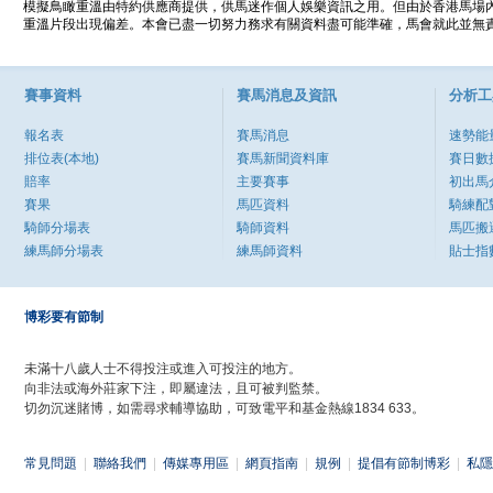
模擬鳥瞰重溫由特約供應商提供，供馬迷作個人娛樂資訊之用。但由於香港馬場
重溫片段出現偏差。本會已盡一切努力務求有關資料盡可能準確，馬會就此並無責
賽事資料
賽馬消息及資訊
分析工
報名表
賽馬消息
速勢能
排位表(本地)
賽馬新聞資料庫
賽日數
賠率
主要賽事
初出馬
賽果
馬匹資料
騎練配
騎師分場表
騎師資料
馬匹搬
練馬師分場表
練馬師資料
貼士指
博彩要有節制
未滿十八歲人士不得投注或進入可投注的地方。
向非法或海外莊家下注，即屬違法，且可被判監禁。
切勿沉迷賭博，如需尋求輔導協助，可致電平和基金熱線1834 633。
常見問題
|
聯絡我們
|
傳媒專用區
|
網頁指南
|
規例
|
提倡有節制博彩
|
私隱