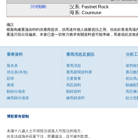
父系: Fastnet Rock
川河勁駒
母系: Coureuse
備註
模擬鳥瞰重溫由特約供應商提供，供馬迷作個人娛樂資訊之用。但由於香港馬場
重溫片段出現偏差。本會已盡一切努力務求有關資料盡可能準確，馬會就此並無責
賽事資料
賽馬消息及資訊
分析工
報名表
賽馬消息
速勢能
排位表(本地)
賽馬新聞資料庫
賽日數
賠率
主要賽事
初出馬
賽果
馬匹資料
騎練配
騎師分場表
騎師資料
馬匹搬
練馬師分場表
練馬師資料
貼士指
博彩要有節制
未滿十八歲人士不得投注或進入可投注的地方。
向非法或海外莊家下注，即屬違法，且可被判監禁。