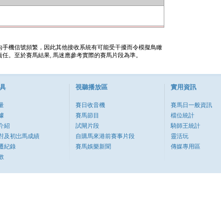
內手機信號頻繁，因此其他接收系統有可能受干擾而令模擬鳥瞰
任。至於賽馬結果, 馬迷應參考實際的賽馬片段為準。
具
視聽播放區
實用資訊
量
賽日收音機
賽馬日一般資訊
據
賽馬節目
檔位統計
介紹
試閘片段
騎師王統計
對及初岀馬成績
自購馬來港前賽事片段
靈活玩
遷紀錄
賽馬娛樂新聞
傳媒專用區
數