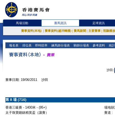
馬場活動
賽馬資訊
足球資訊
賽事資料(本地)
|
賽事資料(越洋轉播)
|
賽馬新聞
|
主要賽事
|
視聽播
報名表
排位表
即時賠率
練馬師分場表
騎師分場表
參考資料
統計
沙田:
賽事日期: 19/06/2011 沙田
第 8 場 (716)
香港三級賽 - 1400米 - (95+)
場地狀況
太子珠寶鐘錶精英盃（讓賽）
賽道 :