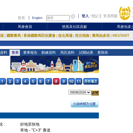
登入
/
登記
常見問題
首頁
English
馬會會員
慈善及社區貢獻
馬會知多
放區
|
國際賽馬
|
香港國際馬匹拍賣會
|
從化馬場
|
投注指南
|
賽馬知多些
|
RESTART
資料
賽果
賽事報告
騎練資料
馬匹資料
試閘結果
賽期表
 :
好地至快地
草地 - "C+3" 賽道