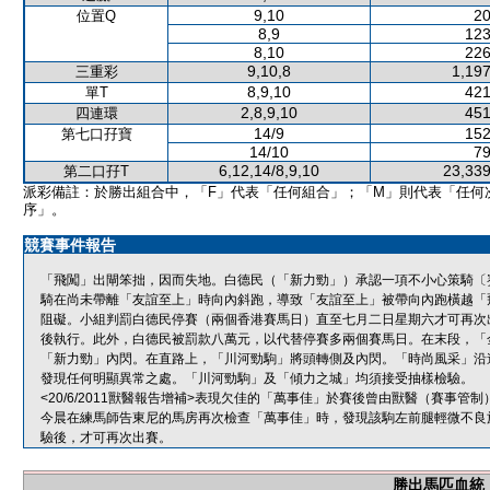
9,10
20
位置Q
8,9
123
8,10
226
9,10,8
1,197
三重彩
8,9,10
421
單T
2,8,9,10
451
四連環
14/9
152
第七口孖寶
14/10
79
6,12,14/8,9,10
23,339
第二口孖T
派彩備註：於勝出組合中，「F」代表「任何組合」；「M」則代表「任何
序」。
競賽事件報告
「飛闖」出閘笨拙，因而失地。白德民（「新力勁」）承認一項不小心策騎〔賽
騎在尚未帶離「友誼至上」時向內斜跑，導致「友誼至上」被帶向內跑橫越「
阻礙。小組判罰白德民停賽（兩個香港賽馬日）直至七月二日星期六才可再次
後執行。此外，白德民被罰款八萬元，以代替停賽多兩個賽馬日。在末段，「
「新力勁」內閃。在直路上，「川河勁駒」將頭轉側及內閃。「時尚風采」沿
發現任何明顯異常之處。「川河勁駒」及「傾力之城」均須接受抽樣檢驗。
<20/6/2011獸醫報告增補>表現欠佳的「萬事佳」於賽後曾由獸醫（賽事
今晨在練馬師告東尼的馬房再次檢查「萬事佳」時，發現該駒左前腿輕微不良
驗後，才可再次出賽。
勝出馬匹血統