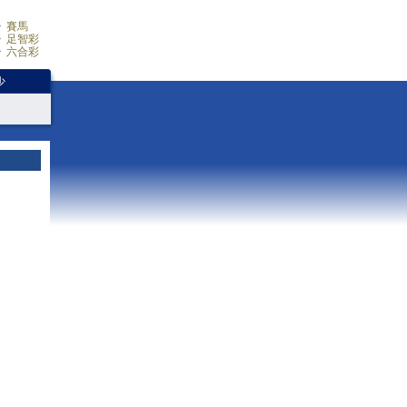
賽馬
足智彩
六合彩
少