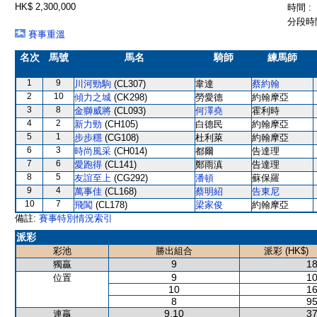
HK$ 2,300,000
時間 :
分段時間
賽事重溫
名次
馬號
馬名
騎師
練馬師
1
9
川河勁駒
(CL307)
韋達
蔡約翰
2
10
傾力之城
(CK298)
勞愛德
約翰摩亞
3
8
金獅威將
(CL093)
何澤堯
霍利時
4
2
新力勁
(CH105)
白德民
約翰摩亞
5
1
步步穩
(CG108)
杜利萊
約翰摩亞
6
3
時尚風采
(CH014)
都爾
告達理
7
6
愛跑得
(CL141)
鄭雨滇
告達理
8
5
友誼至上
(CG292)
潘頓
蘇保羅
9
4
萬事佳
(CL168)
蔡明紹
告東尼
10
7
飛闖
(CL178)
梁家俊
約翰摩亞
備註:
賽事特別情況索引
派彩
彩池
勝出組合
派彩 (HK$)
9
18
獨贏
9
10
位置
10
16
8
95
9,10
37
連贏