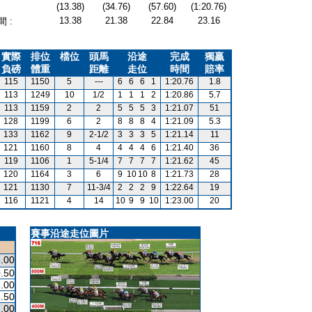
(13.38)
(34.76)
(57.60)
(1:20.76)
13.38
21.38
22.84
23.16
 :
實際
排位
檔位
頭馬
沿途
完成
獨贏
負磅
體重
距離
走位
時間
賠率
115
1150
5
---
6
6
6
1
1:20.76
1.8
113
1249
10
1/2
1
1
1
2
1:20.86
5.7
113
1159
2
2
5
5
5
3
1:21.07
51
128
1199
6
2
8
8
8
4
1:21.09
5.3
133
1162
9
2-1/2
3
3
3
5
1:21.14
11
121
1160
8
4
4
4
4
6
1:21.40
36
119
1106
1
5-1/4
7
7
7
7
1:21.62
45
120
1164
3
6
9
10
10
8
1:21.73
28
121
1130
7
11-3/4
2
2
2
9
1:22.64
19
116
1121
4
14
10
9
9
10
1:23.00
20
賽事沿途走位圖片
.00
.50
.00
.50
.00