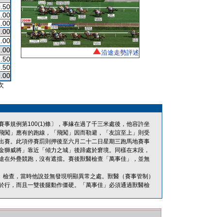
.50
.00
.00
.00
.00
.00
沿途走勢評述
.50
.50
.00
次
事規例第100(1)條〕，事緣在過了千三米處後，他容許坐
飛闖」應有的跑線，「飛闖」因而勒避，「友誼至上」則受
出賽。此項停賽罰則押後至六月二十二日星期三跑馬地賽事
金獅威將」靠近「傾力之城」後蹄處於窘境。同樣在末段，
途在外疊競跑，沒有遮擋。賽後獸醫檢查「萬事佳」，並無
管制）檢查，當時他說並無發現明顯異常之處。獸醫（賽事管制）
於行，而且一雙後腿動作僵硬。「萬事佳」必須通過獸醫檢