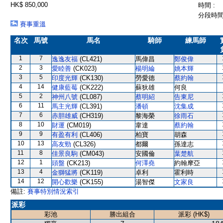
HK$ 850,000
時間 :
分段時間 
賽事重溫
名次
馬號
馬名
騎師
練馬師
1
7
逸逸友福
(CL421)
馬偉昌
鄭俊偉
2
3
愛睦善
(CK023)
楊明綸
姚本輝
3
5
印度光輝
(CK130)
勞愛德
蔡約翰
4
14
健康藍莓
(CK222)
蘇狄雄
何良
5
2
神州八號
(CL087)
蔡明紹
告東尼
6
11
馬主光輝
(CL391)
潘頓
沈集成
7
6
赤胆雄威
(CH319)
黎海榮
徐雨石
8
10
財運
(CM019)
韋達
蔡約翰
9
9
有盈有利
(CL406)
柏寶
胡森
10
13
高友勁
(CL326)
都爾
孫達志
11
8
佳景良駒
(CM043)
安國倫
葉楚航
12
1
頭盤
(CK213)
何澤堯
約翰摩亞
13
4
金獅猛將
(CK119)
卓利
霍利時
14
12
開心歡樂
(CK155)
湯智傑
文家良
備註:
賽事特別情況索引
派彩
彩池
勝出組合
派彩 (HK$)