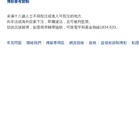
博彩要有節制
未滿十八歲人士不得投注或進入可投注的地方。
向非法或海外莊家下注，即屬違法，且可被判監禁。
切勿沉迷賭博，如需尋求輔導協助，可致電平和基金熱線1834 633。
常見問題
|
聯絡我們
|
傳媒專用區
|
網頁指南
|
規例
|
提倡有節制博彩
|
私隱