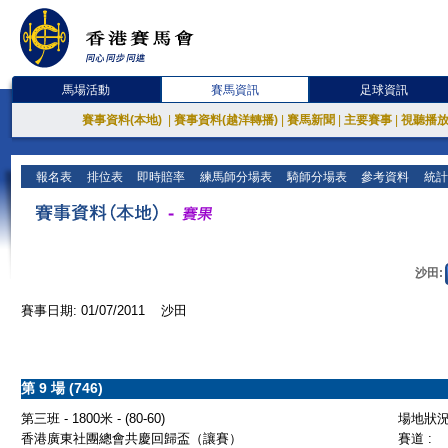
馬場活動
賽馬資訊
足球資訊
賽事資料(本地)
|
賽事資料(越洋轉播)
|
賽馬新聞
|
主要賽事
|
視聽播
報名表
排位表
即時賠率
練馬師分場表
騎師分場表
參考資料
統計
沙田:
賽事日期: 01/07/2011 沙田
第 9 場 (746)
第三班 - 1800米 - (80-60)
場地狀況 
香港廣東社團總會共慶回歸盃（讓賽）
賽道 :