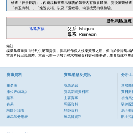
檢查「佳景良駒」，內窺鏡檢查顯示該駒的氣管內有很多膿痰。賽後獸醫檢查
「有盈有利」、「逸逸友福」以及「愛睦善」均須接受抽樣檢驗。
勝出馬匹血統
父系: Ishiguru
逸逸友福
母系: Riaineoin
備註
模擬鳥瞰重溫由特約供應商提供，供馬迷作個人娛樂資訊之用。但由於香港馬場
重溫片段出現偏差。本會已盡一切努力務求有關資料盡可能準確，馬會就此並無責
賽事資料
賽馬消息及資訊
分析工
報名表
賽馬消息
速勢能
排位表(本地)
賽馬新聞資料庫
賽日數
賠率
主要賽事
初出馬
賽果
馬匹資料
騎練配
騎師分場表
騎師資料
馬匹搬
練馬師分場表
練馬師資料
貼士指