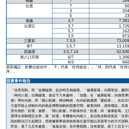
7
184
獨贏
7
50
位置
3
204
5
23
3,7
7,381
連贏
3,7
1,725
位置Q
5,7
162
3,5
871
7,3,5
73,009
三重彩
3,5,7
13,159
單T
3,5,7,14
52,630
四連環
6/7
1,306
第八口孖寶
6/3
660
派彩備註：於勝出組合中，「F」代表「任何組合」；「M」則代表「任何
序」。
競賽事件報告
「佳景良駒」與「金獅猛將」起步時互相碰撞。「健康藍莓」出閘笨拙，繼而
「神州八號」出閘緩慢。接近千六米處時，「頭盤」在「健康藍莓」內側受擠
傑）帶向內跑，而「開心歡樂」將頭轉側，向內斜跑避開「愛睦善」。在此宗
力盡早阻止坐騎向內斜跑及擠壓他駒的競賽空間。被查詢時，湯智傑說，其後
受外側的「財運」施壓，「開心歡樂」不願保持在「財運」與「健康藍莓」之
選擇令坐騎穩定走勢，讓「財運」有機會向內移入，並佔取坐騎前面及「佳景
段的騎法已引起關注，而根據賽事規例他有責任盡可能以具競爭力的方式策騎
昂首。過了九百米處後，「逸逸友福」在外疊競跑，沒有遮擋。過了八百五十