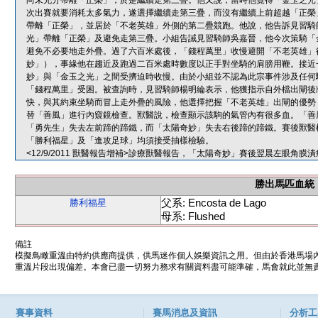
尚未充分帶離「正榮」，於是繼續走第三疊。他又說，當時他覺得「金玉之光
次出賽就要消耗太多氣力，遂選擇繼續走第三疊，而沒有繼續上前超越「正榮
帶離「正榮」，並居於「不老英雄」外側的第二疊競跑。他說，他告訴見習騎
光」帶離「正榮」及避免走第三疊。小組告誡見習騎師吳嘉晉，他今次策騎「
避免不必要地走外疊。過了六百米處後，「錢程萬里」收慢避開「不老英雄」
妙」），事緣他在趨近及跑過二百米處時數度以正手對坐騎的肩膀用鞭。接近
妙」與「金玉之光」之間受擠迫時收慢。由於小組並不認為此宗事件涉及任何
「錢程萬里」受困。被查詢時，見習騎師楊明綸表示，他獲指示自外檔出閘後
快，與其約束坐騎而冒上走外疊的風險，他選擇把握「不老英雄」出閘的優勢
替「善風」進行內窺鏡檢查。獸醫說，檢查顯示該駒的氣管內有很多血。「善
「勇先生」失去左前蹄的蹄鐵，而「太陽奇妙」失去右後蹄的蹄鐵。賽後獸醫
「勝利福星」及「進攻足球」均須接受抽樣檢驗。
<12/9/2011 獸醫報告增補>診療獸醫報告，「太陽奇妙」賽後翌晨左眼
勝出馬匹血統
父系: Encosta de Lago
勝利福星
母系: Flushed
備註
模擬鳥瞰重溫由特約供應商提供，供馬迷作個人娛樂資訊之用。但由於香港馬場
重溫片段出現偏差。本會已盡一切努力務求有關資料盡可能準確，馬會就此並無責
賽事資料
賽馬消息及資訊
分析工