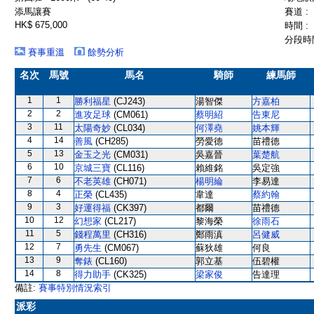
添馬讓賽
賽道 :
HK$ 675,000
時間 :
分段時間
賽事重溫
餘勢分析
名次
馬號
馬名
騎師
練馬師
1
1
勝利福星
(CJ243)
湯智傑
方嘉柏
2
2
進攻足球
(CM061)
蔡明紹
告東尼
3
11
太陽奇妙
(CL034)
何澤堯
姚本輝
4
14
善風
(CH285)
勞愛德
苗禮德
5
13
金玉之光
(CM031)
吳嘉晉
葉楚航
6
10
京城三寶
(CL116)
賴維銘
吳定強
7
6
不老英雄
(CH071)
楊明綸
李易達
8
4
正榮
(CL435)
韋達
蔡約翰
9
3
好運得福
(CK397)
都爾
苗禮德
10
12
幻想家
(CL217)
黎海榮
徐雨石
11
5
錢程萬里
(CH316)
鄭雨滇
呂健威
12
7
勇先生
(CM067)
蘇狄雄
何良
13
9
奪錶
(CL160)
郭立基
伍碧權
14
8
得力助手
(CK325)
梁家俊
告達理
備註:
賽事特別情況索引
派彩