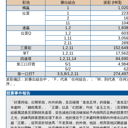
彩池
勝出組合
派彩 (HK$)
1
1,020
獨贏
1
223
位置
2
16
11
104
1,2
1,838
連贏
1,2
603
位置Q
1,11
3,056
2,11
289
1,2,11
152,649
三重彩
1,2,11
17,562
單T
1,2,11,14
84,690
四連環
5/1
4,984
第三口孖寶
5/2
62
3,5,8/1,2,11
274,497
第一口孖T
派彩備註：於勝出組合中，「F」代表「任何組合」；「M」則代表「任何
序」。
競賽事件報告
「好運得福」出閘笨拙，向外斜跑，並且碰撞「進攻足球」的後軀，「進攻足
米處時，「錢程萬里」、「正榮」以及「幻想家」均在「金玉之光」（見習騎
組嚴厲譴責見習騎師吳嘉晉，並告誡他日後須確保給予內側馬匹足夠的競賽空
之光」的練馬師葉楚航在場下表示，他於接近千三米處時將坐騎向外移出以紓
越「正榮」，從而居於領放馬「不老英雄」的外側。他說，然而當他試圖超越