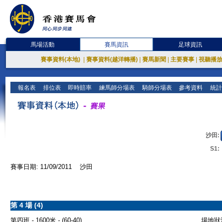
馬場活動
賽馬資訊
足球資訊
賽事資料(本地)
|
賽事資料(越洋轉播)
|
賽馬新聞
|
主要賽事
|
視聽播
報名表
排位表
即時賠率
練馬師分場表
騎師分場表
參考資料
統計
沙田:
S1:
賽事日期: 11/09/2011 沙田
第 4 場 (4)
第四班 - 1600米 - (60-40)
場地狀況