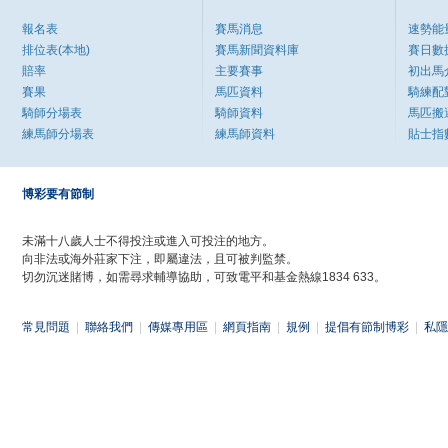
報名表
賽馬消息
速勢能
排位表(本地)
賽馬新聞資料庫
賽日數
賠率
主要賽事
初出馬
賽果
馬匹資料
騎練配
騎師分場表
騎師資料
馬匹搬
練馬師分場表
練馬師資料
貼士指
博彩要有節制
未滿十八歲人士不得投注或進入可投注的地方。
向非法或海外莊家下注，即屬違法，且可被判監禁。
切勿沉迷賭博，如需尋求輔導協助，可致電平和基金熱線1834 633。
常見問題
|
聯絡我們
|
傳媒專用區
|
網頁指南
|
規例
|
提倡有節制博彩
|
私隱