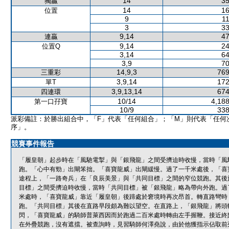
14
35
獨贏
14
16
位置
9
11
3
33
9,14
47
連贏
9,14
24
位置Q
3,14
64
3,9
70
14,9,3
769
三重彩
3,9,14
172
單T
3,9,13,14
674
四連環
10/14
4,188
第一口孖寶
10/9
338
派彩備註：於勝出組合中，「F」代表「任何組合」；「M」則代表「任何
序」。
競賽事件報告
「履皇朝」起步時在「風馳電掣」與「銀飛龍」之間受擠迫時收慢，當時「風
跑。「心中有勁」出閘笨拙。「喜寶龍威」出閘緩慢。過了一千米處後，「喜
途程上，「一路奇兵」在「良辰美景」與「共同目標」之間的窄位競跑。其後
目標」之間受擠迫時收慢，當時「共同目標」被「銀飛龍」略為帶向外跑。過
米處時，「喜寶龍威」靠近「履皇朝」後蹄處於窘境時再次昂首。轉直路彎時
跑。「共同目標」其後在直路早段頗為難以望空。在直路上，「銀飛龍」將頭
閃，「喜寶龍威」的騎師普萊西因而於跑過二百米處時轉由左手握鞭。接近終
在外疊競跑，沒有遮擋。被查詢時，見習騎師何澤堯說，由於他獲指示佔取前