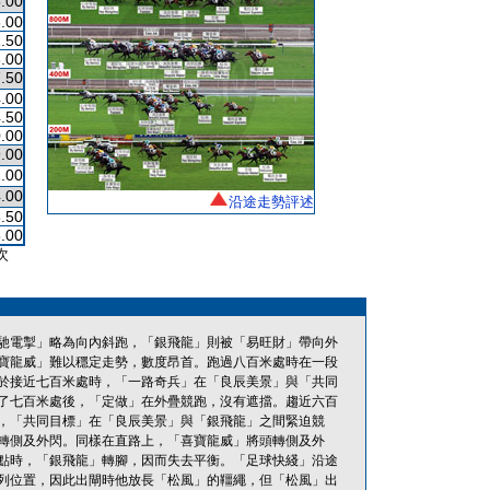
.00
.00
.50
.00
.50
.00
.50
.00
.00
.00
.00
沿途走勢評述
.50
.00
次
馳電掣」略為向內斜跑，「銀飛龍」則被「易旺財」帶向外
寶龍威」難以穩定走勢，數度昂首。跑過八百米處時在一段
於接近七百米處時，「一路奇兵」在「良辰美景」與「共同
了七百米處後，「定做」在外疊競跑，沒有遮擋。趨近六百
，「共同目標」在「良辰美景」與「銀飛龍」之間緊迫競
轉側及外閃。同樣在直路上，「喜寶龍威」將頭轉側及外
點時，「銀飛龍」轉腳，因而失去平衡。「足球快綫」沿途
列位置，因此出閘時他放長「松風」的韁繩，但「松風」出