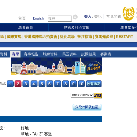
登入
/
登記
常見問題
首頁
English
馬會會員
慈善及社區貢獻
馬會知多
放區
|
國際賽馬
|
香港國際馬匹拍賣會
|
從化馬場
|
投注指南
|
賽馬知多些
|
RESTART
資料
賽果
賽事報告
騎練資料
馬匹資料
試閘結果
賽期表
沙田:
 :
好地
草地 - "A+3" 賽道