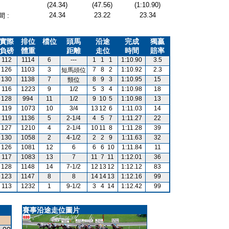
(24.34)
(47.56)
(1:10.90)
24.34
23.22
23.34
 :
實際
排位
檔位
頭馬
沿途
完成
獨贏
負磅
體重
距離
走位
時間
賠率
112
1114
6
---
1
1
1
1:10.90
3.5
126
1103
3
7
8
2
1:10.92
2.3
短馬頭位
130
1138
7
8
9
3
1:10.95
15
頸位
116
1223
9
1/2
5
3
4
1:10.98
18
128
994
11
1/2
9
10
5
1:10.98
13
119
1073
10
3/4
13
12
6
1:11.03
14
119
1136
5
2-1/4
4
5
7
1:11.27
22
127
1210
4
2-1/4
10
11
8
1:11.28
39
130
1058
2
4-1/2
2
2
9
1:11.63
32
126
1081
12
6
6
6
10
1:11.84
11
117
1083
13
7
11
7
11
1:12.01
36
128
1148
14
7-1/2
12
13
12
1:12.12
83
123
1147
8
8
14
14
13
1:12.16
99
113
1232
1
9-1/2
3
4
14
1:12.42
99
賽事沿途走位圖片