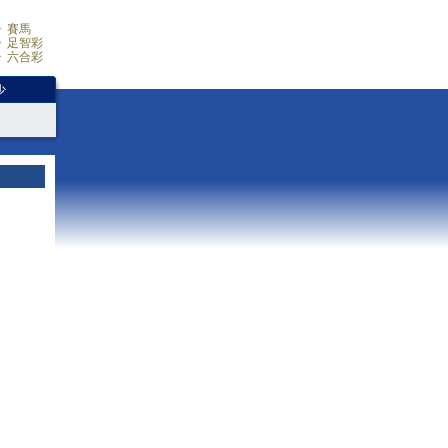
賽馬
足智彩
六合彩
少