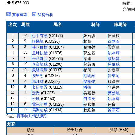
HK$ 675,000
時間 :
分段時間
賽事重溫
餘勢分析
名次
馬號
馬名
騎師
練馬師
1
14
心中有勁
(CK173)
鄭雨滇
伍碧權
2
9
銀飛龍
(CM326)
柏寶
徐雨石
3
3
共同目標
(CM167)
黎海榮
梁定華
4
13
足球快綫
(CL376)
郭立基
姚本輝
5
5
一路奇兵
(CK278)
韋達
蔡約翰
6
10
喜寶龍威
(CL290)
普萊西
呂健威
7
11
風馳電掣
(CJ037)
都爾
梁定華
8
4
履皇朝
(CM316)
蔡明紹
告東尼
9
2
易旺財
(CM232)
梁家俊
孫達志
10
8
良辰美景
(CM115)
潘頓
李易達
11
7
定做
(CL227)
吳嘉晉
葉楚航
12
1
松風
(CK150)
何澤堯
姚本輝
13
6
電訊至尊
(CM328)
蘇狄雄
何良
14
12
馬到功成
(CL434)
賴維銘
徐雨石
備註:
賽事特別情況索引
派彩
彩池
勝出組合
派彩 (HK$)