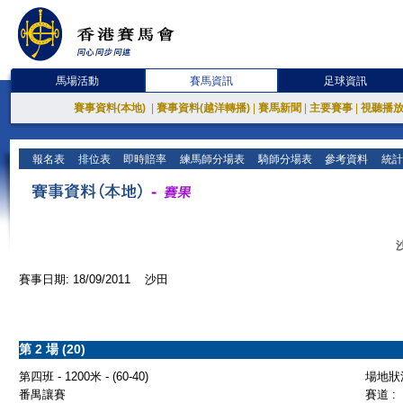
馬場活動
賽馬資訊
足球資訊
賽事資料(本地)
|
賽事資料(越洋轉播)
|
賽馬新聞
|
主要賽事
|
視聽播
報名表
排位表
即時賠率
練馬師分場表
騎師分場表
參考資料
統計
賽事日期: 18/09/2011 沙田
第 2 場 (20)
第四班 - 1200米 - (60-40)
場地狀況
番禺讓賽
賽道 :