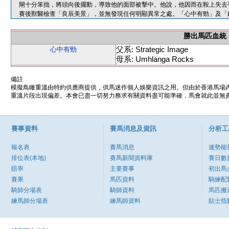
閘十分笨拙，將頭向後擺動，導致他的面部被擊中。他說，他因而在鞍上失去
賽後獸醫檢查「良辰美景」，並無發現任何明顯異常之處。「心中有勁」及「
勝出馬匹血統
父系: Strategic Image
心中有勁
母系: Umhlanga Rocks
備註
模擬鳥瞰重溫由特約供應商提供，供馬迷作個人娛樂資訊之用。但由於香港馬場
重溫片段出現偏差。本會已盡一切努力務求有關資料盡可能準確，馬會就此並無責
賽事資料
賽馬消息及資訊
分析工
報名表
賽馬消息
速勢能
排位表(本地)
賽馬新聞資料庫
賽日數
賠率
主要賽事
初出馬
賽果
馬匹資料
騎練配
騎師分場表
騎師資料
馬匹搬
練馬師分場表
練馬師資料
貼士指