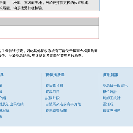
平衡，「松風」亦因而失地，居於較打算更後的位置競跑。
銀飛龍」均須接受抽樣檢驗。
內手機信號頻繁，因此其他接收系統有可能受干擾而令模擬鳥瞰
任。至於賽馬結果, 馬迷應參考實際的賽馬片段為準。
具
視聽播放區
實用資訊
量
賽日收音機
賽馬日一般資訊
據
賽馬節目
檔位統計
介紹
試閘片段
騎師王統計
對及初岀馬成績
自購馬來港前賽事片段
靈活玩
遷紀錄
賽馬娛樂新聞
傳媒專用區
數