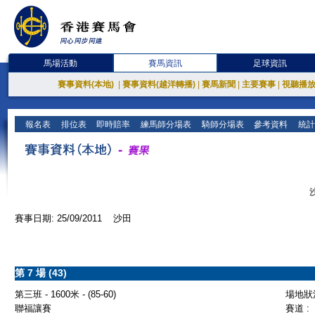
馬場活動
賽馬資訊
足球資訊
賽事資料(本地)
|
賽事資料(越洋轉播)
|
賽馬新聞
|
主要賽事
|
視聽播
報名表
排位表
即時賠率
練馬師分場表
騎師分場表
參考資料
統計
賽事日期: 25/09/2011 沙田
第 7 場 (43)
第三班 - 1600米 - (85-60)
場地狀況
聯福讓賽
賽道 :