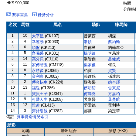
HK$ 900,000
時間 :
分段時間
賽事重溫
餘勢分析
名次
馬號
馬名
騎師
練馬師
1
10
太平星
(CK197)
普萊西
胡森
2
4
幸運勁
(CK033)
潘頓
蔡約翰
3
6
頭盤
(CK213)
白德民
約翰摩亞
4
5
齊喝采
(CK301)
楊明綸
李易達
5
14
高分貝
(CJ116)
湯智傑
呂健威
6
11
家傳碧玉
(CM118)
梁家俊
何良
7
8
永勝多
(CJ069)
柏寶
賀賢
8
7
寶利多
(CJ082)
賴維銘
孫達志
9
2
傳奇快車
(CK224)
黎海榮
姚本輝
10
13
福陞
(CL386)
蔡明紹
告東尼
11
1
寶貝王子
(CJ341)
何澤堯
方嘉柏
12
9
可愛人生
(CL209)
吳嘉晉
葉楚航
13
12
雅趣
(CL413)
勞愛德
霍利時
14
3
穿針引線
(CJ282)
都爾
梁定華
備註:
賽事特別情況索引
派彩
彩池
勝出組合
派彩 (HK$)