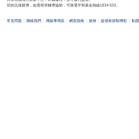
切勿沉迷賭博，如需尋求輔導協助，可致電平和基金熱線1834 633。
常見問題
|
聯絡我們
|
傳媒專用區
|
網頁指南
|
規例
|
提倡有節制博彩
|
私隱