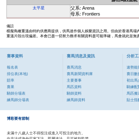
父系: Arena
太平星
母系: Frontiers
備註
模擬鳥瞰重溫由特約供應商提供，供馬迷作個人娛樂資訊之用。但由於香港馬場
重溫片段出現偏差。本會已盡一切努力務求有關資料盡可能準確，馬會就此並無責
賽事資料
賽馬消息及資訊
分析工
報名表
賽馬消息
速勢能
排位表(本地)
賽馬新聞資料庫
賽日數
賠率
主要賽事
初出馬
賽果
馬匹資料
騎練配
騎師分場表
騎師資料
馬匹搬
練馬師分場表
練馬師資料
貼士指
博彩要有節制
未滿十八歲人士不得投注或進入可投注的地方。
向非法或海外莊家下注，即屬違法，且可被判監禁。