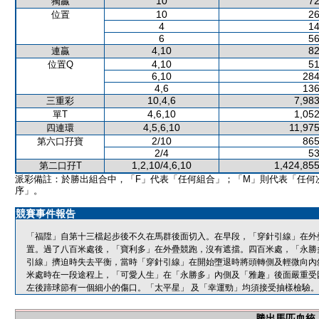
10
72
獨贏
10
26
位置
4
14
6
56
4,10
82
連贏
4,10
51
位置Q
6,10
284
4,6
136
10,4,6
7,983
三重彩
4,6,10
1,052
單T
4,5,6,10
11,975
四連環
2/10
865
第六口孖寶
2/4
53
1,2,10/4,6,10
1,424,855
第二口孖T
派彩備註：於勝出組合中，「F」代表「任何組合」；「M」則代表「任何
序」。
競賽事件報告
「福陞」自第十三檔起步後不久在馬群後面切入。在早段，「穿針引線」在外
置。過了八百米處後，「寶利多」在外疊競跑，沒有遮擋。四百米處，「永勝
引線」擠迫時失去平衡，當時「穿針引線」在開始墮退時將頭轉側及輕微向內
米處時在一段途程上，「可愛人生」在「永勝多」內側及「雅趣」後面嚴重受
左後蹄球節有一個細小的傷口。「太平星」 及「幸運勁」均須接受抽樣檢驗。
勝出馬匹血統