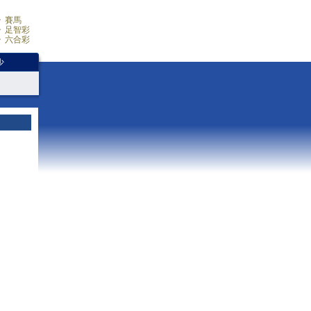
賽馬
足智彩
六合彩
少