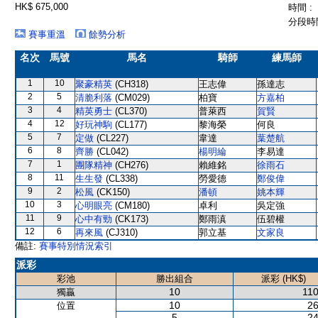
HK$ 675,000
時間 :
分段時間
賽事重溫
餘勢分析
名次
馬號
馬名
騎師
練馬師
1
10
聚豪精英
(CH318)
王志偉
孫達志
2
5
清脆利落
(CM029)
柏寶
方嘉柏
3
4
精英勇士
(CL370)
普萊西
賀賢
4
12
好玩神駒
(CL177)
黎海榮
何良
5
7
定做
(CL227)
韋達
葉楚航
6
8
齊勝
(CL042)
楊明綸
李易達
7
1
團隊精神
(CH276)
賴維銘
徐雨石
8
11
生生發
(CL338)
勞愛德
鄭俊偉
9
2
松風
(CK150)
潘頓
姚本輝
10
3
心明眼亮
(CM180)
卓利
吳定強
11
9
心中有勁
(CK173)
鄭雨滇
伍碧權
12
6
再來風
(CJ310)
郭立基
文家良
備註:
賽事特別情況索引
派彩
彩池
勝出組合
派彩 (HK$)
10
110
獨贏
10
26
位置
5
24