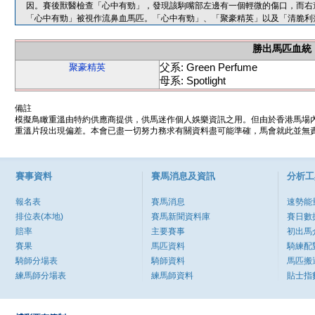
因。賽後獸醫檢查「心中有勁」，發現該駒嘴部左邊有一個輕微的傷口，而右
「心中有勁」被視作流鼻血馬匹。「心中有勁」、「聚豪精英」以及「清脆利
勝出馬匹血統
父系: Green Perfume
聚豪精英
母系: Spotlight
備註
模擬鳥瞰重溫由特約供應商提供，供馬迷作個人娛樂資訊之用。但由於香港馬場
重溫片段出現偏差。本會已盡一切努力務求有關資料盡可能準確，馬會就此並無責
賽事資料
賽馬消息及資訊
分析工
報名表
賽馬消息
速勢能
排位表(本地)
賽馬新聞資料庫
賽日數
賠率
主要賽事
初出馬
賽果
馬匹資料
騎練配
騎師分場表
騎師資料
馬匹搬
練馬師分場表
練馬師資料
貼士指