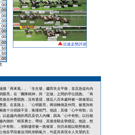
.00
.00
.00
.00
.00
.00
.00
.00
沿途走勢評述
.50
.50
.00
次
碰撞「再來風」。「生生發」繼而失去平衡，並且急促向內
明眼亮」在「團隊精神」與「定做」之間的窄位競跑。「再
其後在外疊競跑，沒有遮擋，接近八百米處時被一路催策以
墮退。在直路上，「心明眼亮」將頭轉側及外閃。被查詢有
廂後十分煩躁不安，衝撞前門。他說，其後「心中有勁」出
」以超越內側的馬匹及切入內欄，因為「心中有勁」以往能
越內側的「精英勇士」帶頭，其後坐騎走勢穩定。他說，然
心中有勁」，坐騎儘管被一路催策，但仍未能以勁勢衝刺。
上他在早段被迫消耗坐騎氣力，均是其表現令人失望的主