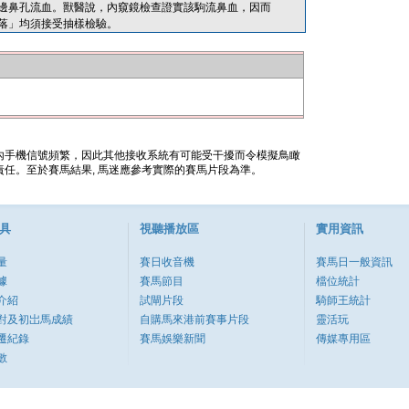
邊鼻孔流血。獸醫說，內窺鏡檢查證實該駒流鼻血，因而
落」均須接受抽樣檢驗。
內手機信號頻繁，因此其他接收系統有可能受干擾而令模擬鳥瞰
任。至於賽馬結果, 馬迷應參考實際的賽馬片段為準。
具
視聽播放區
實用資訊
量
賽日收音機
賽馬日一般資訊
據
賽馬節目
檔位統計
介紹
試閘片段
騎師王統計
對及初岀馬成績
自購馬來港前賽事片段
靈活玩
遷紀錄
賽馬娛樂新聞
傳媒專用區
數