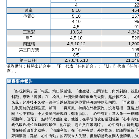
4
22
5,10
454
連贏
5,10
157
位置Q
4,10
95
4,5
91
10,5,4
4,342
三重彩
4,5,10
526
單T
4,5,10,12
1,200
四連環
8/10
199
第三口孖寶
8/5
16
2,7,8/4,5,10
21,146
第一口孖T
派彩備註：於勝出組合中，「F」代表「任何組合」；「M」則代表「任何
序」。
競賽事件報告
「好玩神駒」及「松風」均出閘緩慢。「生生發」出閘笨拙，向外斜跑，並且
斜跑，導致「齊勝」在「松風」外側受擠迫時嚴重失去衡。起步後不久，「心
來風」起步後不久被一路催策以佔取前列位置時將頭轉側及內閃。「再來風」
佔取更前的近欄位置。然而，「再來風」持續在外疊競跑，沒有遮擋，直路上
關「心中有勁」令人失望的表現時，鄭雨滇說，「心中有勁」進入第十一檔閘
閘順利，但花了一點時間才能加速。他說，在早段他被迫猛烈催策「心中有勁
夠佔取近欄位置時表現最佳。他又說，趨近八百米處時，「心中有勁」能夠超
而在接近四百米處時，「清脆利落」在「心中有勁」外側推進，他隨即催策「
鄭雨滇說，雖然「心中有勁」的表現令人失望，但坐騎是晚在閘內發脾氣，加