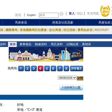
登入
/
登記
常見問題
首頁
English
馬會會員
慈善及社區貢獻
馬會知多
放區
|
國際賽馬
|
香港國際馬匹拍賣會
|
從化馬場
|
投注指南
|
賽馬知多些
|
RESTART
資料
賽果
賽事報告
騎練資料
馬匹資料
試閘結果
賽期表
跑馬地:
 :
好地
草地 - "C+3" 賽道