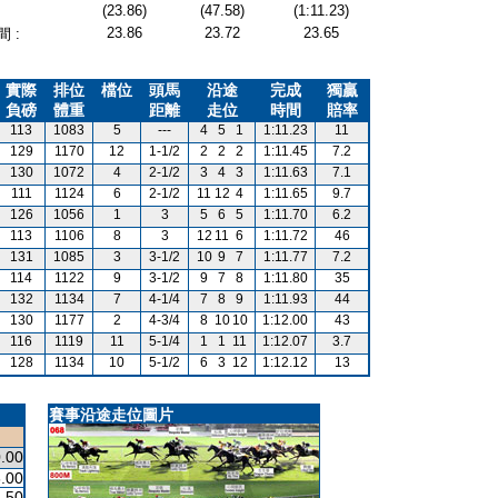
(23.86)
(47.58)
(1:11.23)
23.86
23.72
23.65
 :
實際
排位
檔位
頭馬
沿途
完成
獨贏
負磅
體重
距離
走位
時間
賠率
113
1083
5
---
4
5
1
1:11.23
11
129
1170
12
1-1/2
2
2
2
1:11.45
7.2
130
1072
4
2-1/2
3
4
3
1:11.63
7.1
111
1124
6
2-1/2
11
12
4
1:11.65
9.7
126
1056
1
3
5
6
5
1:11.70
6.2
113
1106
8
3
12
11
6
1:11.72
46
131
1085
3
3-1/2
10
9
7
1:11.77
7.2
114
1122
9
3-1/2
9
7
8
1:11.80
35
132
1134
7
4-1/4
7
8
9
1:11.93
44
130
1177
2
4-3/4
8
10
10
1:12.00
43
116
1119
11
5-1/4
1
1
11
1:12.07
3.7
128
1134
10
5-1/2
6
3
12
1:12.12
13
賽事沿途走位圖片
.00
.00
.50