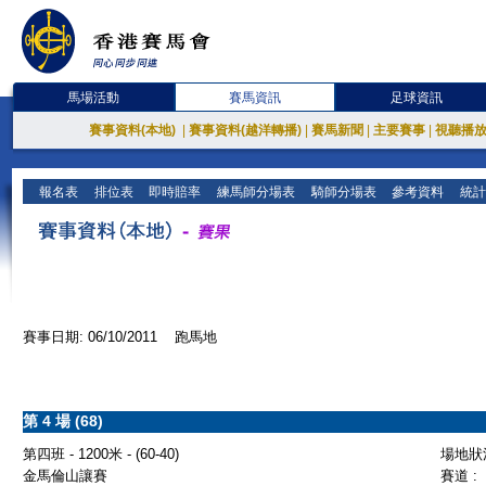
馬場活動
賽馬資訊
足球資訊
賽事資料(本地)
|
賽事資料(越洋轉播)
|
賽馬新聞
|
主要賽事
|
視聽播
報名表
排位表
即時賠率
練馬師分場表
騎師分場表
參考資料
統計
賽事日期: 06/10/2011 跑馬地
第 4 場 (68)
第四班 - 1200米 - (60-40)
場地狀況
金馬倫山讓賽
賽道 :