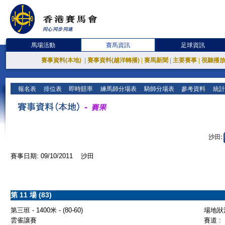
馬場活動
賽馬資訊
足球資訊
賽事資料(本地)
|
賽事資料(越洋轉播)
|
賽馬新聞
|
主要賽事
|
視聽播
報名表
排位表
即時賠率
練馬師分場表
騎師分場表
參考資料
統計
沙田:
賽事日期: 09/10/2011 沙田
第 11 場 (83)
第三班 - 1400米 - (80-60)
場地狀況
雲雀讓賽
賽道 :