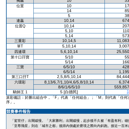
10
33
獨贏
10
17
位置
14
85
5
38
10,14
674
連贏
10,14
207
位置Q
5,10
110
5,14
573
10,14,5
11,083
三重彩
5,10,14
3,007
單T
5,6,10,14
25,550
四連環
5/10
55
第十口孖寶
5/14
166
6/5/10
428
三寶
6/5/14
1,195
2,5,8/5,10,14
84,444
第三口孖T
8,13/6,7/1,10/4,6/5,8/10,14
6,374
六環彩
8/6/1/6/5/10
559,857
5 [白德民]
騎師王 1
派彩備註：於勝出組合中，「F」代表「任何組合」；「M」則代表「任何
序」。
競賽事件報告
「駕世仔」出閘緩慢。「大家勝利」出閘緩慢，起步後不久被「有盈有利」碰
「至尊飛星」則在「城市之都」後蹄內側處於窘境之際向內斜跑。接近一百米