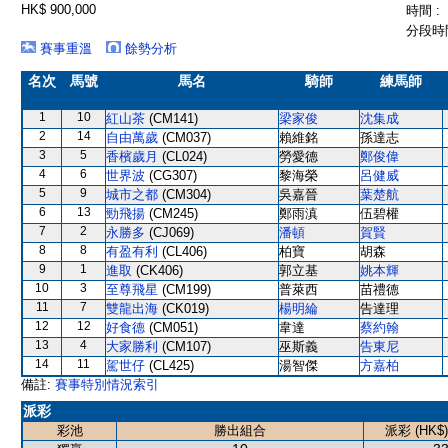
HK$ 900,000
時間 :
分段時間
賽事重溫
餘勢分析
名次
馬號
馬名
騎師
練馬師
1
10
紅山茶
(CM141)
梁家俊
沈集成
2
14
自由萬歲
(CM037)
賴維銘
孫達志
3
5
香檳歲月
(CL024)
勞愛德
鄭俊偉
4
6
世界波
(CG307)
黎海榮
呂健威
5
9
城市之都
(CM304)
吳嘉晉
葉楚航
6
13
勁飛揚
(CM245)
鄭雨滇
伍碧權
7
2
永勝多
(CJ069)
潘頓
賀賢
8
8
有盈有利
(CL406)
柏寶
胡森
9
1
進取
(CK406)
郭立基
姚本輝
10
3
至尊飛星
(CM199)
普萊西
苗禮德
11
7
雙龍出海
(CK019)
楊明綸
告達理
12
12
好食德
(CM051)
韋達
蔡約翰
13
4
大家勝利
(CM107)
巫斯義
告東尼
14
11
駕世仔
(CL425)
湯智傑
方嘉柏
備註:
賽事特別情況索引
派彩
彩池
勝出組合
派彩 (HK$)