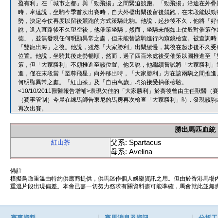
盈有利」在「城市之都」與「勁飛揚」之間緊迫競跑。「勁飛揚」沿途在外疊
時，韋達說，坐駒今季首次出賽時，自大外檔出閘後留後競跑，在末段能以勁
勢，決定今仗再度以留後競跑的方式策騎此駒。他說，起步後不久，他將「好
說，進入直路後不久望空後，他催策坐騎，然而，坐騎未能如上仗般對催策作
德」，並無發現任何明顯異常之處，但未能替該駒進行內窺鏡檢查。被查詢時
「雙龍出海」之後。他說，雖然「大家勝利」出閘緩慢，其後在起步後不久受
位置。他說，坐騎其後走勢暢順，然而，過了四百米處後受催策以圖推進至「
策，但「大家勝利」不願推進至該位置。他又說，他繼續嘗試將「大家勝利」
進，僅在末段當「至尊飛星」向外移出時，「大家勝利」方在該兩駒之間推進
何明顯異常之處。「紅山茶」及「自由萬歲」均須接受抽樣檢驗。
<10/10/2011獸醫報告增補>表現欠佳的「大家勝利」於賽後曾由主任獸
（賽事管制）今晨在練馬師告東尼的馬房再次檢查「大家勝利」時，發現該駒
再次出賽。
勝出馬匹血統
父系: Spartacus
紅山茶
母系: Avelina
備註
模擬鳥瞰重溫由特約供應商提供，供馬迷作個人娛樂資訊之用。但由於香港馬場
重溫片段出現偏差。本會已盡一切努力務求有關資料盡可能準確，馬會就此並無責
賽事資料
賽馬消息及資訊
分析工