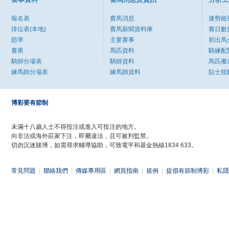
報名表
賽馬消息
速勢能
排位表(本地)
賽馬新聞資料庫
賽日數
賠率
主要賽事
初出馬
賽果
馬匹資料
騎練配
騎師分場表
騎師資料
馬匹搬
練馬師分場表
練馬師資料
貼士指
博彩要有節制
未滿十八歲人士不得投注或進入可投注的地方。
向非法或海外莊家下注，即屬違法，且可被判監禁。
切勿沉迷賭博，如需尋求輔導協助，可致電平和基金熱線1834 633。
常見問題
|
聯絡我們
|
傳媒專用區
|
網頁指南
|
規例
|
提倡有節制博彩
|
私隱