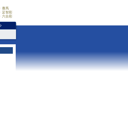
賽馬
足智彩
六合彩
少