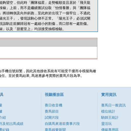
能夠望空，但此時「團隊福星」走勢暢順並且居於「飛天龍
辣椒」上前，而不是繼續嘗試佔取「怡情養勝」與「團隊福
」將頭轉側及向外斜跑，至此終於出現了一個窄位，不過此
陽光王子」，發現該駒心律不正常。「陽光王子」必須試閘
現該駒左前腳蹄冠有一處細小的割傷，而口部有一處割傷。
椒」以及「甜蜜至上」均須接受抽樣檢驗。
內手機信號頻繁，因此其他接收系統有可能受干擾而令模擬鳥瞰
任。至於賽馬結果, 馬迷應參考實際的賽馬片段為準。
具
視聽播放區
實用資訊
量
賽日收音機
賽馬日一般資訊
據
賽馬節目
檔位統計
介紹
試閘片段
騎師王統計
對及初岀馬成績
自購馬來港前賽事片段
靈活玩
遷紀錄
賽馬娛樂新聞
傳媒專用區