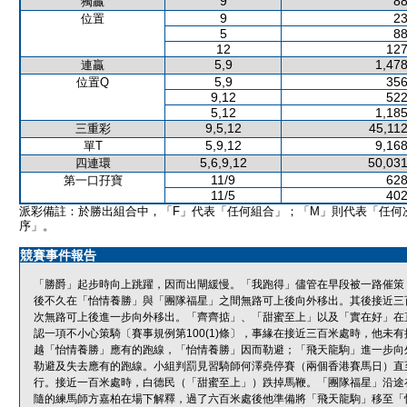
9
88
獨贏
9
23
位置
5
88
12
127
5,9
1,478
連贏
5,9
356
位置Q
9,12
522
5,12
1,185
9,5,12
45,112
三重彩
5,9,12
9,168
單T
5,6,9,12
50,031
四連環
11/9
628
第一口孖寶
11/5
402
派彩備註：於勝出組合中，「F」代表「任何組合」；「M」則代表「任何
序」。
競賽事件報告
「勝爵」起步時向上跳躍，因而出閘緩慢。「我跑得」儘管在早段被一路催策
後不久在「怡情養勝」與「團隊福星」之間無路可上後向外移出。其後接近三
次無路可上後進一步向外移出。「齊齊掂」、「甜蜜至上」以及「實在好」在
認一項不小心策騎〔賽事規例第100(1)條〕，事緣在接近三百米處時，他
越「怡情養勝」應有的跑線，「怡情養勝」因而勒避；「飛天龍駒」進一步向
勒避及失去應有的跑線。小組判罰見習騎師何澤堯停賽（兩個香港賽馬日）直
行。接近一百米處時，白德民（「甜蜜至上」）跌掉馬鞭。「團隊福星」沿途
隨的練馬師方嘉柏在場下解釋，過了六百米處後他準備將「飛天龍駒」移至「