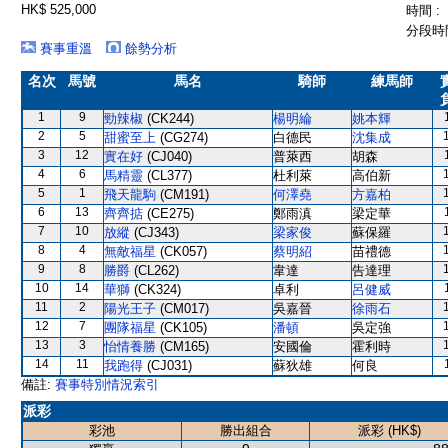
HK$ 525,000
時間 :
分段時間
賽事重溫
餘勢分析
名次
馬號
馬名
騎師
練馬師
1
9
勁辣椒
(CK244)
楊明綸
姚本輝
2
5
甜蜜至上
(CG274)
白德民
沈集成
3
12
實在好
(CJ040)
普萊西
胡森
4
6
馬精靈
(CL377)
杜利萊
高伯新
5
1
飛天龍駒
(CM191)
何澤堯
方嘉柏
6
13
齊齊掂
(CE275)
鄭雨滇
梁定華
7
10
放縱
(CJ343)
梁家俊
蘇保羅
8
4
無敵福星
(CK057)
蔡明紹
苗禮德
9
8
勝爵
(CL262)
韋達
告達理
10
14
華獅
(CK324)
卓利
呂健威
11
2
陽光王子
(CM017)
吳嘉晉
徐雨石
12
7
團隊福星
(CK105)
潘頓
吳定強
13
3
怡情養勝
(CM165)
安國倫
霍利時
14
11
我跑得
(CJ031)
蘇狄雄
何良
備註:
賽事特別情況索引
派彩
彩池
勝出組合
派彩 (HK$)