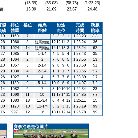
(13.39)
(35.08)
(58.75)
(1:23.23)
13.39
21.69
23.67
24.48
 :
實際
排位
檔位
頭馬
沿途
完成
獨贏
負磅
體重
距離
走位
時間
賠率
119
1160
7
---
2
3
2
1
1:23.23
8.8
128
1060
8
12
12
11
2
1:23.24
36
短馬頭位
116
1024
14
14
14
13
3
1:23.24
62
短馬頭位
127
1085
1
1-1/4
4
5
5
4
1:23.43
35
128
1064
2
2
7
6
6
5
1:23.55
13
113
1057
3
2-1/4
9
8
9
6
1:23.60
51
120
1030
4
2-3/4
1
1
1
7
1:23.66
5.7
126
1027
5
4
5
7
7
8
1:23.89
2.7
126
1139
9
5-1/4
10
9
8
9
1:24.07
7.2
114
1082
6
7
8
10
10
10
1:24.34
23
123
1090
11
10
11
13
14
11
1:24.85
7.7
126
1083
13
11-3/4
6
4
4
12
1:25.11
15
130
1120
10
12-1/4
3
2
3
13
1:25.19
99
116
997
12
16
13
11
12
14
1:25.78
99
賽事沿途走位圖片