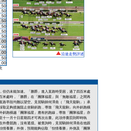
.50
.50
.50
.50
.50
.50
.50
.50
.00
.00
.00
沿途走勢評述
.50
.00
次
，但仍未能加速。「勝爵」進入直路時受困，過了四百米處
百米處時，「勝爵」在「團隊福星」與「無敵福星」之間再
直路早段均難以望空。見習騎師何澤堯（「飛天龍駒」）承
未有採取足夠措施阻止坐騎斜跑，導致「飛天龍駒」向外斜跑橫
外斜跑橫越「團隊福星」應有的跑線，導致「團隊福星」亦
至十一月十日星期四才可再次出賽。此項停賽罰則即時執
在外疊競跑，沒有遮擋。被查詢時，見習騎師何澤堯在他跟
怡情養勝」外側，預期能夠佔取「怡情養勝」外側及「團隊