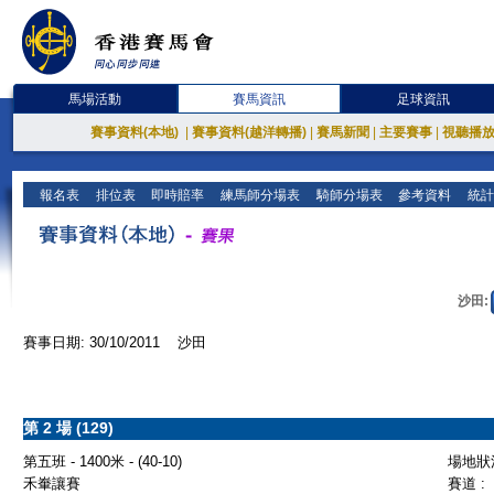
馬場活動
賽馬資訊
足球資訊
賽事資料(本地)
|
賽事資料(越洋轉播)
|
賽馬新聞
|
主要賽事
|
視聽播
報名表
排位表
即時賠率
練馬師分場表
騎師分場表
參考資料
統計
沙田:
賽事日期: 30/10/2011 沙田
第 2 場 (129)
第五班 - 1400米 - (40-10)
場地狀況
禾輋讓賽
賽道 :