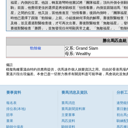
福星」內側的位置。他說，轉直路彎時他嘗試將「團隊福星」頂向外側令坐騎
駒」前面，他覺得更佳的選擇是將坐騎移至「怡情養勝」內側並跟隨頭馬「勁
星」之間的位置。他又說，當他推進至「怡情養勝」後蹄內側時，「團隊福星
時他已選擇了跟隨「勁辣椒」上前。小組接納何澤堯的解釋。賽後獸醫檢查「
及格，並且通過獸醫檢查後，才可再次出賽。賽後獸醫檢查「無敵福星」，發
賽後獸醫檢查「勝爵」，並無發現任何明顯異常之處。「無敵福星」、「勁辣
勝出馬匹血統
父系: Grand Slam
勁辣椒
母系: Wealthy
備註
模擬鳥瞰重溫由特約供應商提供，供馬迷作個人娛樂資訊之用。但由於香港馬場
重溫片段出現偏差。本會已盡一切努力務求有關資料盡可能準確，馬會就此並無責
賽事資料
賽馬消息及資訊
分析工
報名表
賽馬消息
速勢能
排位表(本地)
賽馬新聞資料庫
賽日數
賠率
主要賽事
初出馬
賽果
馬匹資料
騎練配
騎師分場表
騎師資料
馬匹搬