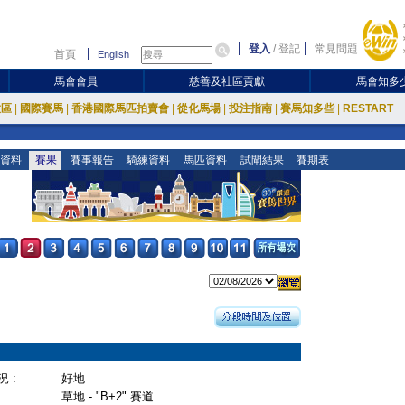
登入
/
登記
常見問題
首頁
English
馬會會員
慈善及社區貢獻
馬會知多
放區
|
國際賽馬
|
香港國際馬匹拍賣會
|
從化馬場
|
投注指南
|
賽馬知多些
|
RESTART
資料
賽果
賽事報告
騎練資料
馬匹資料
試閘結果
賽期表
 :
好地
草地 - "B+2" 賽道