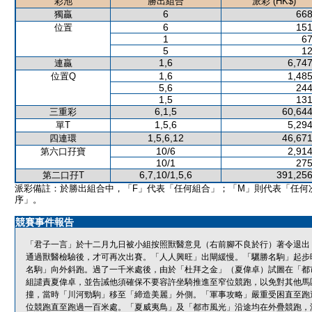
彩池
勝出組合
派彩 (HK$)
6
668
獨贏
6
151
位置
1
67
5
12
1,6
6,747
連贏
1,6
1,485
位置Q
5,6
244
1,5
131
6,1,5
60,644
三重彩
1,5,6
5,294
單T
1,5,6,12
46,671
四連環
10/6
2,914
第六口孖寶
10/1
275
6,7,10/1,5,6
391,256
第二口孖T
派彩備註：於勝出組合中，「F」代表「任何組合」；「M」則代表「任何
序」。
競賽事件報告
「君子一言」於十二月九日被小組按照獸醫意見（右前腳不良於行）著令退出
通過獸醫檢驗後，才可再次出賽。「人人興旺」出閘緩慢。「驪勝名駒」起步
名駒」向外斜跑。過了一千米處後，由於「杜拜之金」（夏偉卓）試圖在「都
組譴責夏偉卓，並告誡他須確保不要容許坐騎推進至窄位競跑，以免對其他馬
撞，當時「川河勁駒」移至「締造美麗」外側。「軍事攻略」嚴重受困直至跑
位競跑直至跑過一百米處。「夏威夷鳥」及「都市風光」沿途均在外疊競跑，