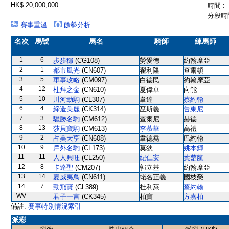
HK$ 20,000,000
時間 :
分段時間
賽事重溫
餘勢分析
名次
馬號
馬名
騎師
練馬師
1
6
步步穩
(CG108)
勞愛德
約翰摩亞
2
1
都市風光
(CN607)
翟利隆
查爾頓
3
5
軍事攻略
(CM097)
白德民
約翰摩亞
4
12
杜拜之金
(CN610)
夏偉卓
向能
5
10
川河勁駒
(CL307)
韋達
蔡約翰
6
4
締造美麗
(CK314)
巫斯義
告東尼
7
3
驪勝名駒
(CM612)
查爾尼
赫德
8
13
莎貝寶駒
(CM613)
李慕華
高禮
9
2
占美大亨
(CN608)
韋德堯
巴約翰
10
9
戶外名駒
(CL173)
莫狄
姚本輝
11
11
人人興旺
(CL250)
紀仁安
葉楚航
12
8
卡達聖
(CM207)
郭立基
約翰摩亞
13
14
夏威夷鳥
(CN611)
蛯名正義
國枝榮
14
7
勁飛寶
(CL389)
杜利萊
蔡約翰
WV
君子一言
(CK345)
柏寶
方嘉柏
備註:
賽事特別情況索引
派彩