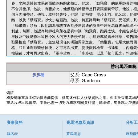
賽，坐騎居於領放馬後面競跑時跑來搶口。他說，「勁飛寶」的練馬師蔡約翰
不合其發揮。他說，有鑒於此，他獲蔡約翰指示是日要讓坐騎帶頭。他說，根
切入內欄帶頭。他說，取得領先後，他讓「勁飛寶」展步上前。他又說，他覺
離，以及「勁飛寶」以快步速競跑。他說，轉直路彎時「勁飛寶」受催策，其
「勁飛寶」領放，因他認為該駒在近期步速普通的賽事中居於馬群後面競跑不
利益，然而，他認為騎師杜利萊在是賽中讓「勁飛寶」跑得太快。小組告誡杜
早段及中段應作出遠較今次大的努力收慢坐騎。小組嚴厲譴責杜利萊，並告誡
獸醫檢查「勁飛寶」，並無發現任何明顯異常之處。「勁飛寶」包尾大敗而回
格，並且通過獸醫檢驗後，才可再次出賽。賽後獸醫檢查「卡達聖」，內窺鏡
檢驗後，才可再次出賽。「軍事攻略」、「步步穩」以及「都市風光」均須接
勝出馬匹血統
父系: Cape Cross
步步穩
母系: Gardenia
備註
模擬鳥瞰重溫由特約供應商提供，供馬迷作個人娛樂資訊之用。但由於香港馬場
重溫片段出現偏差。本會已盡一切努力務求有關資料盡可能準確，馬會就此並無責
賽事資料
賽馬消息及資訊
分析工
報名表
賽馬消息
速勢能