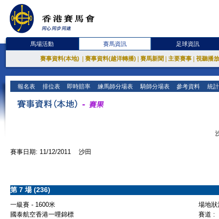
馬場活動
賽馬資訊
足球資訊
賽事資料(本地)
|
賽事資料(越洋轉播)
|
賽馬新聞
|
主要賽事
|
視聽播
報名表
排位表
即時賠率
練馬師分場表
騎師分場表
參考資料
統計
賽事日期: 11/12/2011 沙田
第 7 場 (236)
一級賽 - 1600米
場地狀況
國泰航空香港一哩錦標
賽道 :