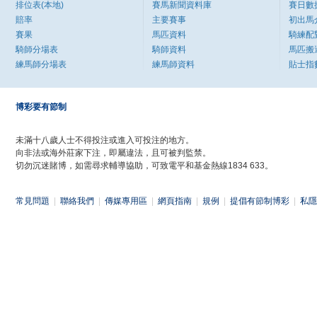
排位表(本地)
賽馬新聞資料庫
賽日數
賠率
主要賽事
初出馬
賽果
馬匹資料
騎練配
騎師分場表
騎師資料
馬匹搬
練馬師分場表
練馬師資料
貼士指
博彩要有節制
未滿十八歲人士不得投注或進入可投注的地方。
向非法或海外莊家下注，即屬違法，且可被判監禁。
切勿沉迷賭博，如需尋求輔導協助，可致電平和基金熱線1834 633。
常見問題
|
聯絡我們
|
傳媒專用區
|
網頁指南
|
規例
|
提倡有節制博彩
|
私隱