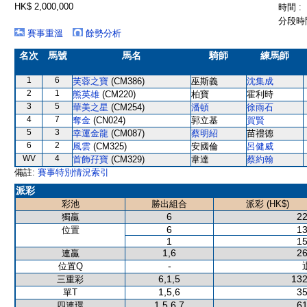
HK$ 2,000,000
時間 :
分段時間
賽事重溫
餘勢分析
名次
馬號
馬名
騎師
練馬師
1
6
芙蓉之寶
(CM386)
巫斯義
沈集成
2
1
熊英雄
(CM220)
柏寶
霍利時
3
5
華美之星
(CM254)
潘頓
徐雨石
4
7
奪金
(CN024)
郭立基
賀賢
5
3
幸運金龍
(CM087)
蔡明紹
苗禮德
6
2
風雲
(CM325)
安國倫
呂健威
WV
4
首飾孖寶
(CM329)
韋達
蔡約翰
備註:
賽事特別情況索引
派彩
彩池
勝出組合
派彩 (HK$)
6
22
獨贏
6
13
位置
1
15
1,6
26
連贏
-
位置Q
6,1,5
132
三重彩
1,5,6
35
單T
1,5,6,7
61
四連環