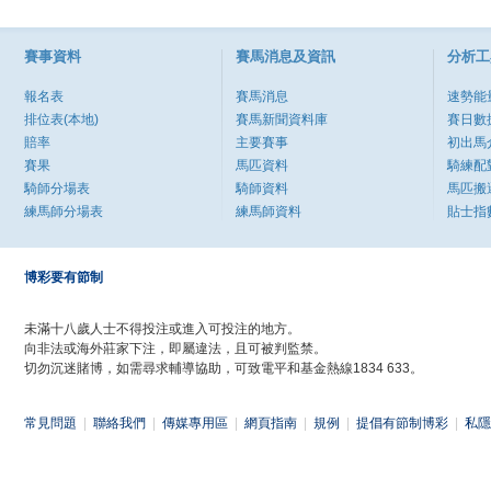
賽事資料
賽馬消息及資訊
分析工
報名表
賽馬消息
速勢能
排位表(本地)
賽馬新聞資料庫
賽日數
賠率
主要賽事
初出馬
賽果
馬匹資料
騎練配
騎師分場表
騎師資料
馬匹搬
練馬師分場表
練馬師資料
貼士指
博彩要有節制
未滿十八歲人士不得投注或進入可投注的地方。
向非法或海外莊家下注，即屬違法，且可被判監禁。
切勿沉迷賭博，如需尋求輔導協助，可致電平和基金熱線1834 633。
常見問題
|
聯絡我們
|
傳媒專用區
|
網頁指南
|
規例
|
提倡有節制博彩
|
私隱