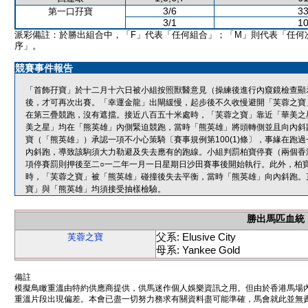
3/6
33
第一口孖寶
3/1
10
派彩備註：於勝出組合中，「F」代表「任何組合」；「M」則代表「任何
序」。
競賽事件報告
「首飾孖寶」於十二月十六日被小組按照獸醫意見（操練後進行內窺鏡檢查顯
後，才可再次出賽。「幸運金龍」出閘緩慢，起步後不久收慢避開「芙蓉之寶
在第三疊競跑，沒有遮擋。接近八百五十米處時，「芙蓉之寶」靠近「華美之
美之星」均在「熊英雄」內側緊迫競跑，當時「熊英雄」將頭轉側並且向內斜
寶（「熊英雄」）承認一項不小心策騎〔賽事規例第100(1)條〕，事緣在
內斜跑，導致該駒須大力勒避及失去應有的跑線。小組判罰柏寶停賽（兩個香
項停賽罰則押後至二○一二年一月一日星期日沙田賽事後開始執行。此外，柏
時，「芙蓉之寶」被「熊英雄」碰撞後失去平衡，當時「熊英雄」向內斜跑。
寶」與「熊英雄」均須接受抽樣檢驗。
勝出馬匹血統
父系: Elusive City
芙蓉之寶
母系: Yankee Gold
備註
模擬鳥瞰重溫由特約供應商提供，供馬迷作個人娛樂資訊之用。但由於香港馬場
重溫片段出現偏差。本會已盡一切努力務求有關資料盡可能準確，馬會就此並無責