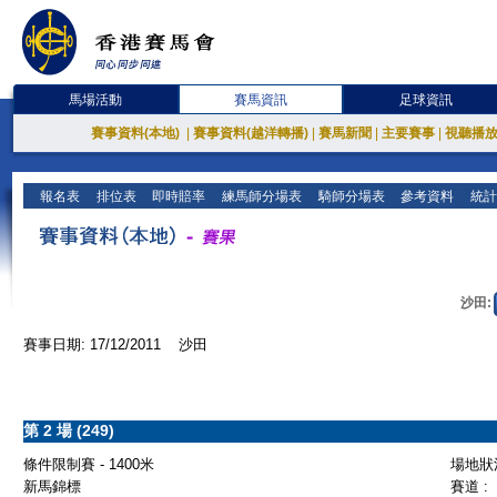
馬場活動
賽馬資訊
足球資訊
賽事資料(本地)
|
賽事資料(越洋轉播)
|
賽馬新聞
|
主要賽事
|
視聽播
報名表
排位表
即時賠率
練馬師分場表
騎師分場表
參考資料
統計
沙田:
賽事日期: 17/12/2011 沙田
第 2 場 (249)
條件限制賽 - 1400米
場地狀況
新馬錦標
賽道 :