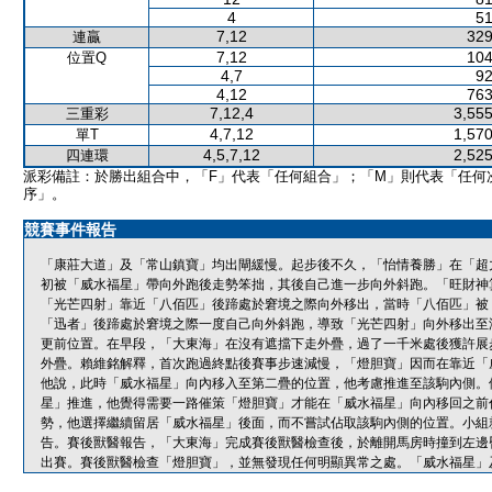
4
51
7,12
329
連贏
7,12
104
位置Q
4,7
92
4,12
763
7,12,4
3,555
三重彩
4,7,12
1,570
單T
4,5,7,12
2,525
四連環
派彩備註：於勝出組合中，「F」代表「任何組合」；「M」則代表「任何
序」。
競賽事件報告
「康莊大道」及「常山鎮寶」均出閘緩慢。起步後不久，「怡情養勝」在「超
初被「威水福星」帶向外跑後走勢笨拙，其後自己進一步向外斜跑。「旺財神
「光芒四射」靠近「八佰匹」後蹄處於窘境之際向外移出，當時「八佰匹」被
「迅者」後蹄處於窘境之際一度自己向外斜跑，導致「光芒四射」向外移出至
更前位置。在早段，「大東海」在沒有遮擋下走外疊，過了一千米處後獲許展
外疊。賴維銘解釋，首次跑過終點後賽事步速減慢，「燈胆寶」因而在靠近「
他說，此時「威水福星」向內移入至第二疊的位置，他考慮推進至該駒內側。
星」推進，他覺得需要一路催策「燈胆寶」才能在「威水福星」向內移回之前
勢，他選擇繼續留居「威水福星」後面，而不嘗試佔取該駒內側的位置。小組就
告。賽後獸醫報告，「大東海」完成賽後獸醫檢查後，於離開馬房時撞到左邊
出賽。賽後獸醫檢查「燈胆寶」，並無發現任何明顯異常之處。「威水福星」