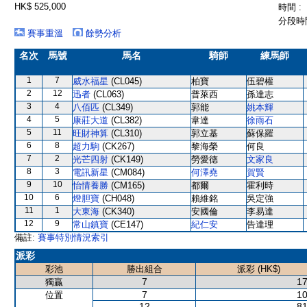
HK$ 525,000
時間 :
分段時間
賽事重溫
餘勢分析
名次
馬號
馬名
騎師
練馬師
1
7
威水福星
(CL045)
柏寶
伍碧權
2
12
迅者
(CL063)
普萊西
孫達志
3
4
八佰匹
(CL349)
郭能
姚本輝
4
5
康莊大道
(CL382)
韋達
徐雨石
5
11
旺財神算
(CL310)
郭立基
蘇保羅
6
8
超力駒
(CK267)
黎海榮
何良
7
2
光芒四射
(CK149)
勞愛德
文家良
8
3
電訊新星
(CM084)
何澤堯
賀賢
9
10
怡情養勝
(CM165)
都爾
霍利時
10
6
燈胆寶
(CH048)
賴維銘
吳定強
11
1
大東海
(CK340)
安國倫
李易達
12
9
常山鎮寶
(CE147)
紀仁安
告達理
備註:
賽事特別情況索引
派彩
彩池
勝出組合
派彩 (HK$)
7
17
獨贏
7
10
位置
12
81