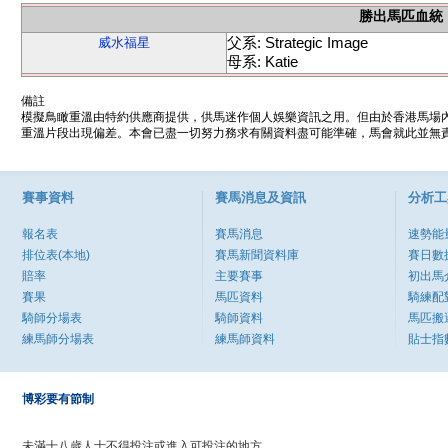
勝出馬匹血統
父系: Strategic Image
威水福星
母系: Katie
備註
模擬鳥瞰重溫由特約供應商提供，供馬迷作個人娛樂資訊之用。但由於香港馬場
重溫片段出現偏差。本會已盡一切努力務求有關資料盡可能準確，馬會就此並無責
賽事資料
賽馬消息及資訊
分析工
報名表
賽馬消息
速勢能
排位表(本地)
賽馬新聞資料庫
賽日數
賠率
主要賽事
初出馬
賽果
馬匹資料
騎練配
騎師分場表
騎師資料
馬匹搬
練馬師分場表
練馬師資料
貼士指
博彩要有節制
未滿十八歲人士不得投注或進入可投注的地方。