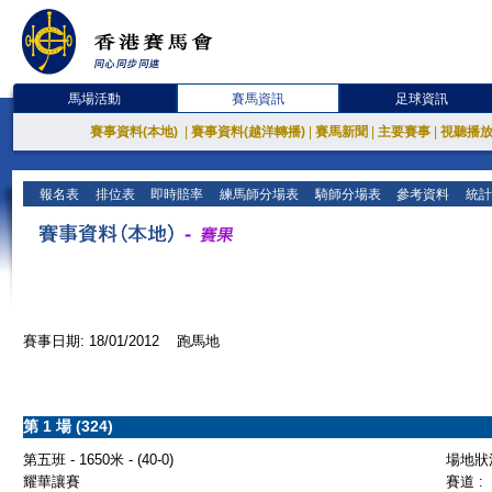
馬場活動
賽馬資訊
足球資訊
賽事資料(本地)
|
賽事資料(越洋轉播)
|
賽馬新聞
|
主要賽事
|
視聽播
報名表
排位表
即時賠率
練馬師分場表
騎師分場表
參考資料
統計
賽事日期: 18/01/2012 跑馬地
第 1 場 (324)
第五班 - 1650米 - (40-0)
場地狀況
耀華讓賽
賽道 :