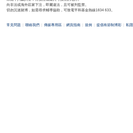
向非法或海外莊家下注，即屬違法，且可被判監禁。
切勿沉迷賭博，如需尋求輔導協助，可致電平和基金熱線1834 633。
常見問題
|
聯絡我們
|
傳媒專用區
|
網頁指南
|
規例
|
提倡有節制博彩
|
私隱