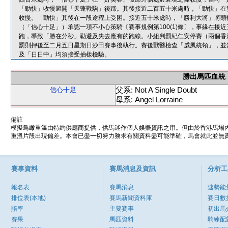
「勁快」收慢避開「天蓬戰駒」後蹄。其後接近二百五十米處時，「勁快」在
收慢。「勁快」其後在一段途程上受困。接近五十米處時，「勝利大將」將頭
（「信心十足」）承認一項不小心策騎〔賽事規例第100(1)條〕，事緣在
跑，導致「勝在分秒」勒避及失去應有的跑線。小組判罰紀仁安停賽（兩個香
罰則押後至二月五日星期日沙田賽事後執行。賽後獸醫檢查「威風統領」，並
及「日日中」均須接受抽樣檢驗。
勝出馬匹血統
父系: Not A Single Doubt
信心十足
母系: Angel Lorraine
備註
模擬鳥瞰重溫由特約供應商提供，供馬迷作個人娛樂資訊之用。但由於香港馬場
重溫片段出現偏差。本會已盡一切努力務求有關資料盡可能準確，馬會就此並無責
賽事資料
賽馬消息及資訊
分析工
報名表
賽馬消息
速勢能
排位表(本地)
賽馬新聞資料庫
賽日數
賠率
主要賽事
初出馬
賽果
馬匹資料
騎練配