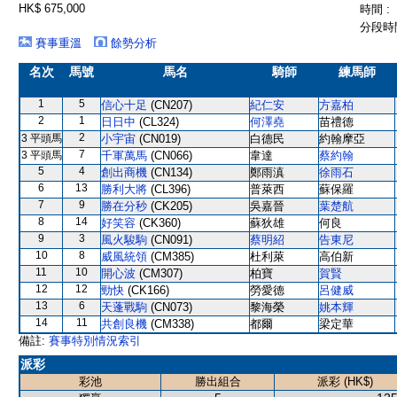
HK$ 675,000
時間 :
分段時間
賽事重溫
餘勢分析
名次
馬號
馬名
騎師
練馬師
1
5
信心十足
(CN207)
紀仁安
方嘉柏
2
1
日日中
(CL324)
何澤堯
苗禮德
2
3 平頭馬
小宇宙
(CN019)
白德民
約翰摩亞
7
3 平頭馬
千軍萬馬
(CN066)
韋達
蔡約翰
5
4
創出商機
(CN134)
鄭雨滇
徐雨石
6
13
勝利大將
(CL396)
普萊西
蘇保羅
7
9
勝在分秒
(CK205)
吳嘉晉
葉楚航
8
14
好笑容
(CK360)
蘇狄雄
何良
9
3
風火駿駒
(CN091)
蔡明紹
告東尼
10
8
威風統領
(CM385)
杜利萊
高伯新
11
10
開心波
(CM307)
柏寶
賀賢
12
12
勁快
(CK166)
勞愛德
呂健威
13
6
天蓬戰駒
(CN073)
黎海榮
姚本輝
14
11
共創良機
(CM338)
都爾
梁定華
備註:
賽事特別情況索引
派彩
彩池
勝出組合
派彩 (HK$)