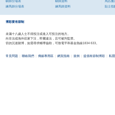
騎師分場表
騎師資料
馬匹搬
練馬師分場表
練馬師資料
貼士指
博彩要有節制
未滿十八歲人士不得投注或進入可投注的地方。
向非法或海外莊家下注，即屬違法，且可被判監禁。
切勿沉迷賭博，如需尋求輔導協助，可致電平和基金熱線1834 633。
常見問題
|
聯絡我們
|
傳媒專用區
|
網頁指南
|
規例
|
提倡有節制博彩
|
私隱