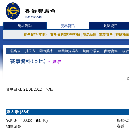
馬場活動
賽馬資訊
足球資訊
賽事資料(本地)
|
賽事資料(越洋轉播)
|
賽馬新聞
|
主要賽事
|
視聽播
報名表
排位表
即時賠率
練馬師分場表
騎師分場表
參考資料
統計
賽事日期: 21/01/2012 沙田
第 3 場 (334)
第四班 - 1000米 - (60-40)
場地狀況
物華讓賽
賽道 :