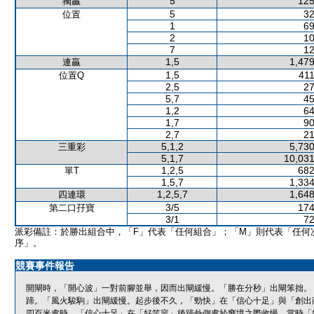
5
125
獨贏
5
32
位置
1
69
2
10
7
12
1,5
1,479
連贏
1,5
411
位置Q
2,5
27
5,7
45
1,2
64
1,7
90
2,7
21
5,1,2
5,730
三重彩
5,1,7
10,031
1,2,5
682
單T
1,5,7
1,334
1,2,5,7
1,648
四連環
3/5
174
第二口孖寶
3/1
72
派彩備註：於勝出組合中，「F」代表「任何組合」；「M」則代表「任何
序」。
競賽事件報告
開閘時，「開心波」一對前腳並舉，因而出閘緩慢。「勝在分秒」出閘笨拙。
蹄。「風火駿駒」出閘緩慢。起步後不久，「勁快」在「信心十足」與「創出
四百米處時，「信心十足」在「好笑容」後蹄外側處於窘境之際收慢，當時「