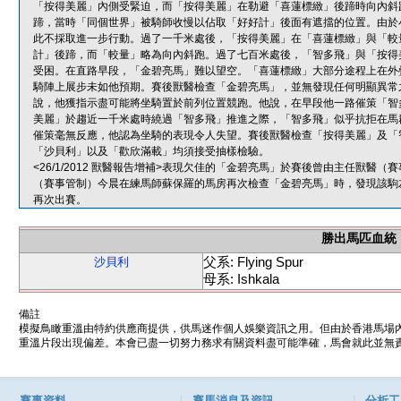
「按得美麗」內側受緊迫，而「按得美麗」在勒避「喜蓮標緻」後蹄時向內斜
蹄，當時「同個世界」被騎師收慢以佔取「好好計」後面有遮擋的位置。由於
此不採取進一步行動。過了一千米處後，「按得美麗」在「喜蓮標緻」與「較
計」後蹄，而「較量」略為向內斜跑。過了七百米處後，「智多飛」與「按得
受困。在直路早段，「金碧亮馬」難以望空。「喜蓮標緻」大部分途程上在外
騎陣上展步未如他預期。賽後獸醫檢查「金碧亮馬」，並無發現任何明顯異常
說，他獲指示盡可能將坐騎置於前列位置競跑。他說，在早段他一路催策「智
美麗」於趨近一千米處時繞過「智多飛」推進之際，「智多飛」似乎抗拒在馬
催策毫無反應，他認為坐騎的表現令人失望。賽後獸醫檢查「按得美麗」及「
「沙貝利」以及「歡欣滿載」均須接受抽樣檢驗。
<26/1/2012 獸醫報告增補>表現欠佳的「金碧亮馬」於賽後曾由主任獸
（賽事管制）今晨在練馬師蘇保羅的馬房再次檢查「金碧亮馬」時，發現該駒
再次出賽。
勝出馬匹血統
父系: Flying Spur
沙貝利
母系: Ishkala
備註
模擬鳥瞰重溫由特約供應商提供，供馬迷作個人娛樂資訊之用。但由於香港馬場
重溫片段出現偏差。本會已盡一切努力務求有關資料盡可能準確，馬會就此並無責
賽事資料
賽馬消息及資訊
分析工