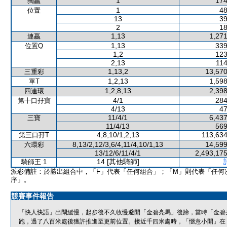
1
174
獨贏
1
48
位置
13
39
2
18
1,13
1,271
連贏
1,13
339
位置Q
1,2
123
2,13
114
1,13,2
13,570
三重彩
1,2,13
1,598
單T
1,2,8,13
2,398
四連環
4/1
284
第十口孖寶
4/13
47
11/4/1
6,437
三寶
11/4/13
569
4,8,10/1,2,13
113,634
第三口孖T
8,13/2,12/3,6/4,11/4,10/1,13
14,599
六環彩
13/12/6/11/4/1
2,493,175
14 [其他騎師]
騎師王 1
派彩備註：於勝出組合中，「F」代表「任何組合」；「M」則代表「任何
序」。
競賽事件報告
「快人快語」出閘緩慢，起步後不久收慢避開「金碧亮馬」後蹄，當時「金碧
跑，過了八百米處後獲許推進至更前位置。接近千四米處時，「愜意小開」在