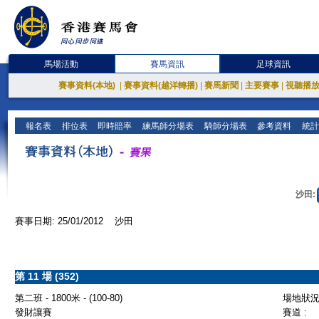
馬場活動
賽馬資訊
足球資訊
賽事資料(本地)
|
賽事資料(越洋轉播)
|
賽馬新聞
|
主要賽事
|
視聽播
報名表
排位表
即時賠率
練馬師分場表
騎師分場表
參考資料
統計
沙田:
賽事日期: 25/01/2012 沙田
第 11 場 (352)
第二班 - 1800米 - (100-80)
場地狀況 
發財讓賽
賽道 :