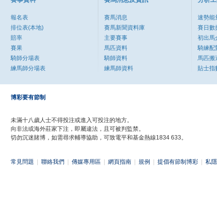
報名表
賽馬消息
速勢能
排位表(本地)
賽馬新聞資料庫
賽日數
賠率
主要賽事
初出馬
賽果
馬匹資料
騎練配
騎師分場表
騎師資料
馬匹搬
練馬師分場表
練馬師資料
貼士指
博彩要有節制
未滿十八歲人士不得投注或進入可投注的地方。
向非法或海外莊家下注，即屬違法，且可被判監禁。
切勿沉迷賭博，如需尋求輔導協助，可致電平和基金熱線1834 633。
常見問題
|
聯絡我們
|
傳媒專用區
|
網頁指南
|
規例
|
提倡有節制博彩
|
私隱