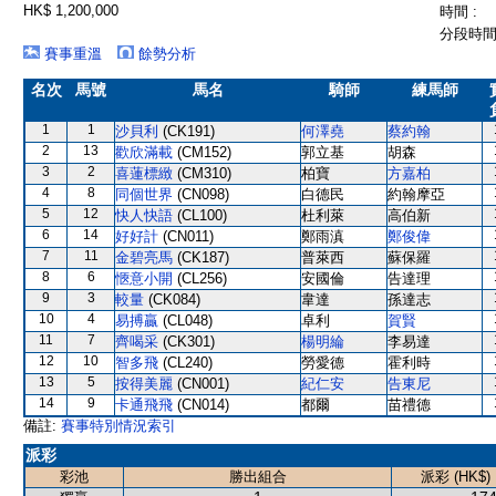
HK$ 1,200,000
時間 :
分段時間 
賽事重溫
餘勢分析
名次
馬號
馬名
騎師
練馬師
1
1
沙貝利
(CK191)
何澤堯
蔡約翰
2
13
歡欣滿載
(CM152)
郭立基
胡森
3
2
喜蓮標緻
(CM310)
柏寶
方嘉柏
4
8
同個世界
(CN098)
白德民
約翰摩亞
5
12
快人快語
(CL100)
杜利萊
高伯新
6
14
好好計
(CN011)
鄭雨滇
鄭俊偉
7
11
金碧亮馬
(CK187)
普萊西
蘇保羅
8
6
愜意小開
(CL256)
安國倫
告達理
9
3
較量
(CK084)
韋達
孫達志
10
4
易搏贏
(CL048)
卓利
賀賢
11
7
齊喝采
(CK301)
楊明綸
李易達
12
10
智多飛
(CL240)
勞愛德
霍利時
13
5
按得美麗
(CN001)
紀仁安
告東尼
14
9
卡通飛飛
(CN014)
都爾
苗禮德
備註:
賽事特別情況索引
派彩
彩池
勝出組合
派彩 (HK$)