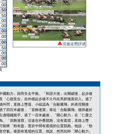
.00
.50
.50
.00
.00
.00
.00
.00
沿途走勢評述
5.50
.00
.00
.00
次
中國動力」因而失去平衡。「和諧大使」出閘緩慢，起步後
及「心甜意合」自外檔起步後不久均在馬群後面切入。過了
續外閃，直路上墮退。小組認為「合駿騰飛」的表現難接
過了四百米處後，「首飾達寶」靠近「合駿騰飛」後蹄處於
左邊韁繩脫手。過了一百米處後，「開心動力」在「仁愛之
為。「首飾達寶」沿途在外疊競跑，沒有遮擋，直路上墮
可能將「勁有盈」置於中間有遮擋的位置競跑。他說，「勁
新空氣」後面有遮擋的位置。他說，然而此時「開心動力」