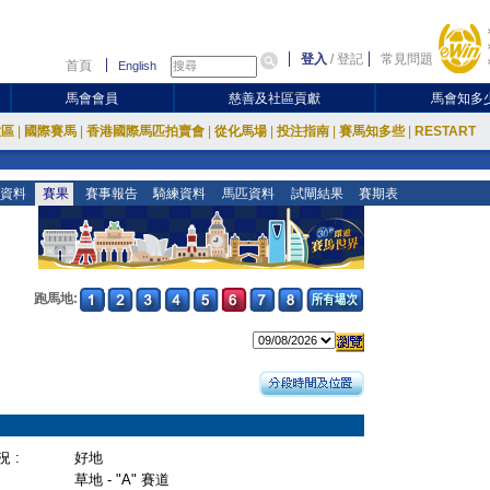
登入
/
登記
常見問題
首頁
English
馬會會員
慈善及社區貢獻
馬會知多
放區
|
國際賽馬
|
香港國際馬匹拍賣會
|
從化馬場
|
投注指南
|
賽馬知多些
|
RESTART
資料
賽果
賽事報告
騎練資料
馬匹資料
試閘結果
賽期表
跑馬地:
 :
好地
草地 - "A" 賽道