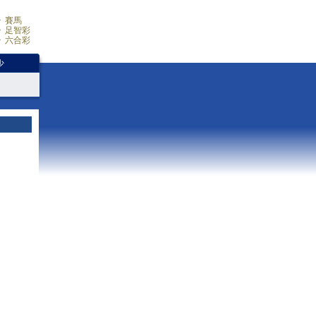
賽馬
足智彩
六合彩
少