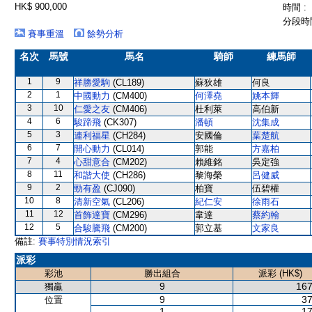
HK$ 900,000
時間 :
分段時間
賽事重溫
餘勢分析
名次
馬號
馬名
騎師
練馬師
1
9
祥勝愛駒
(CL189)
蘇狄雄
何良
2
1
中國動力
(CM400)
何澤堯
姚本輝
3
10
仁愛之友
(CM406)
杜利萊
高伯新
4
6
駿蹄飛
(CK307)
潘頓
沈集成
5
3
連利福星
(CH284)
安國倫
葉楚航
6
7
開心動力
(CL014)
郭能
方嘉柏
7
4
心甜意合
(CM202)
賴維銘
吳定強
8
11
和諧大使
(CH286)
黎海榮
呂健威
9
2
勁有盈
(CJ090)
柏寶
伍碧權
10
8
清新空氣
(CL206)
紀仁安
徐雨石
11
12
首飾達寶
(CM296)
韋達
蔡約翰
12
5
合駿騰飛
(CM200)
郭立基
文家良
備註:
賽事特別情況索引
派彩
彩池
勝出組合
派彩 (HK$)
9
167
獨贏
9
37
位置
1
17