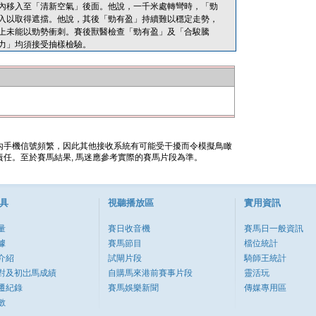
內移入至「清新空氣」後面。他說，一千米處轉彎時，「勁
入以取得遮擋。他說，其後「勁有盈」持續難以穩定走勢，
上未能以勁勢衝刺。賽後獸醫檢查「勁有盈」及「合駿騰
力」均須接受抽樣檢驗。
內手機信號頻繁，因此其他接收系統有可能受干擾而令模擬鳥瞰
任。至於賽馬結果, 馬迷應參考實際的賽馬片段為準。
具
視聽播放區
實用資訊
量
賽日收音機
賽馬日一般資訊
據
賽馬節目
檔位統計
介紹
試閘片段
騎師王統計
對及初岀馬成績
自購馬來港前賽事片段
靈活玩
遷紀錄
賽馬娛樂新聞
傳媒專用區
數