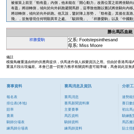
被催策上前至「勁有盈」內側，他未能在「開心動力」改善位置之前將坐騎向
有盈」將頭轉側，傾向於向外斜跑避開馬群，這導致他難以嘗試將坐騎向內移
將頭轉側，傾向於向外斜跑。他又說，鑒於陣上形勢，「勁有盈」其後在直路
飛」，並無發現任何明顯異常之處。「駿蹄飛」、「祥勝愛駒」以及「中國動
勝出馬匹血統
父系: Footstepsinthesand
祥勝愛駒
母系: Miss Moore
備註
模擬鳥瞰重溫由特約供應商提供，供馬迷作個人娛樂資訊之用。但由於香港馬場
重溫片段出現偏差。本會已盡一切努力務求有關資料盡可能準確，馬會就此並無責
賽事資料
賽馬消息及資訊
分析工
報名表
賽馬消息
速勢能
排位表(本地)
賽馬新聞資料庫
賽日數
賠率
主要賽事
初出馬
賽果
馬匹資料
騎練配
騎師分場表
騎師資料
馬匹搬
練馬師分場表
練馬師資料
貼士指