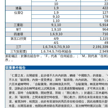
10
22
1,9
422
連贏
1,9
127
位置Q
9,10
178
1,10
59
9,1,10
5,914
三重彩
1,9,10
964
單T
1,6,9,10
710
四連環
4/9
1,11
第五口孖寶
4/1
49
1,6,7/4,5,7/1,9,10
2,191,339
三T
1,6,7/4,5,7/任何組合
2,949
三T(安慰獎)
派彩備註：於勝出組合中，「F」代表「任何組合」；「M」則代表「任何
序」。
競賽事件報告
「仁愛之友」出閘緩慢，起步後不久向內斜跑，觸碰「中國動力」的後軀，「
不久在「駿蹄飛」內側一度受擠迫，當時「駿蹄飛」向內斜跑。「開心動力」
六百米處轉彎時，「合駿騰飛」將頭轉側及外閃。「合駿騰飛」轉直路彎時持
受。該駒必須在轉彎途程上試閘及格，並且通過獸醫檢驗後，才可再次出賽。
窘境，當時「合駿騰飛」開始墮退。郭能（「開心動力」）於趨近二百米處時
友」與「駿蹄飛」之間未能望空時收慢。「開心動力」因而在末段未能全力施
退。被查詢時，柏寶說，由於有前速快的馬匹排在較佳檔位，因此他獲指示盡
有盈」出閘迅速後，他開始將坐騎在馬群後面切入，首次轉彎時嘗試佔取「清