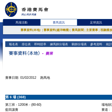
馬場活動
賽馬資訊
足球資訊
賽事資料(本地)
|
賽事資料(越洋轉播)
|
賽馬新聞
|
主要賽事
|
視聽播
報名表
排位表
即時賠率
練馬師分場表
騎師分場表
參考資料
統計
賽事日期: 01/02/2012 跑馬地
第 6 場 (368)
第三班 - 1200米 - (80-60)
場地狀況
藍田讓賽
賽道 :