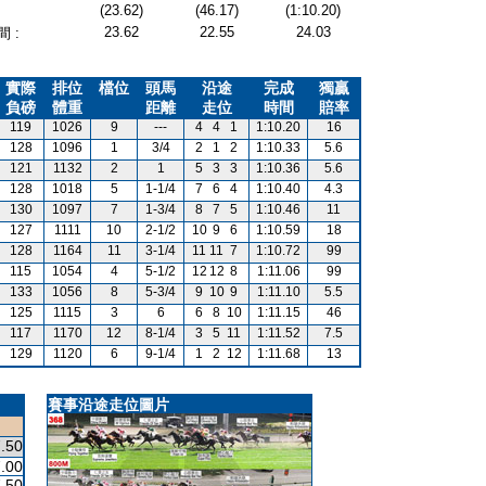
(23.62)
(46.17)
(1:10.20)
23.62
22.55
24.03
 :
實際
排位
檔位
頭馬
沿途
完成
獨贏
負磅
體重
距離
走位
時間
賠率
119
1026
9
---
4
4
1
1:10.20
16
128
1096
1
3/4
2
1
2
1:10.33
5.6
121
1132
2
1
5
3
3
1:10.36
5.6
128
1018
5
1-1/4
7
6
4
1:10.40
4.3
130
1097
7
1-3/4
8
7
5
1:10.46
11
127
1111
10
2-1/2
10
9
6
1:10.59
18
128
1164
11
3-1/4
11
11
7
1:10.72
99
115
1054
4
5-1/2
12
12
8
1:11.06
99
133
1056
8
5-3/4
9
10
9
1:11.10
5.5
125
1115
3
6
6
8
10
1:11.15
46
117
1170
12
8-1/4
3
5
11
1:11.52
7.5
129
1120
6
9-1/4
1
2
12
1:11.68
13
賽事沿途走位圖片
.50
.00
.50