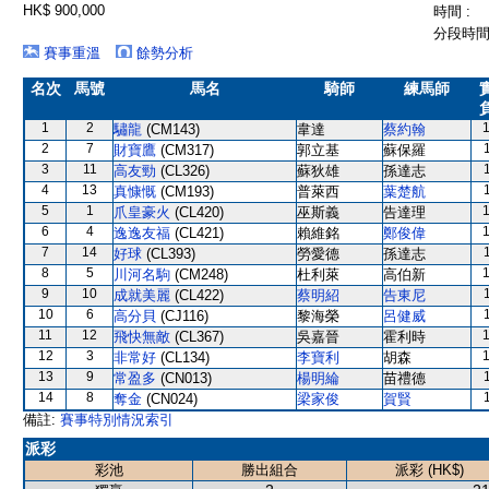
HK$ 900,000
時間 :
分段時間 
賽事重溫
餘勢分析
名次
馬號
馬名
騎師
練馬師
1
2
驌龍
(CM143)
韋達
蔡約翰
2
7
財寶鷹
(CM317)
郭立基
蘇保羅
3
11
高友勁
(CL326)
蘇狄雄
孫達志
4
13
真慷慨
(CM193)
普萊西
葉楚航
5
1
爪皇豪火
(CL420)
巫斯義
告達理
6
4
逸逸友福
(CL421)
賴維銘
鄭俊偉
7
14
好球
(CL393)
勞愛德
孫達志
8
5
川河名駒
(CM248)
杜利萊
高伯新
9
10
成就美麗
(CL422)
蔡明紹
告東尼
10
6
高分貝
(CJ116)
黎海榮
呂健威
11
12
飛快無敵
(CL367)
吳嘉晉
霍利時
12
3
非常好
(CL134)
李寶利
胡森
13
9
常盈多
(CN013)
楊明綸
苗禮德
14
8
奪金
(CN024)
梁家俊
賀賢
備註:
賽事特別情況索引
派彩
彩池
勝出組合
派彩 (HK$)