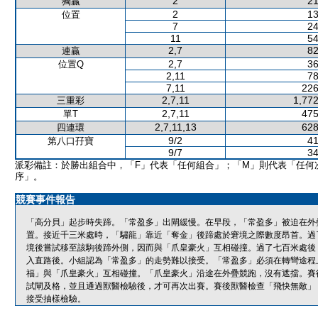
2
21
獨贏
2
13
位置
7
24
11
54
2,7
82
連贏
2,7
36
位置Q
2,11
78
7,11
226
2,7,11
1,772
三重彩
2,7,11
475
單T
2,7,11,13
628
四連環
9/2
41
第八口孖寶
9/7
34
派彩備註：於勝出組合中，「F」代表「任何組合」；「M」則代表「任何
序」。
競賽事件報告
「高分貝」起步時失蹄。「常盈多」出閘緩慢。在早段，「常盈多」被迫在外
置。接近千三米處時，「驌龍」靠近「奪金」後蹄處於窘境之際數度昂首。過
境後嘗試移至該駒後蹄外側，因而與「爪皇豪火」互相碰撞。過了七百米處後
入直路後。小組認為「常盈多」的走勢難以接受。「常盈多」必須在轉彎途程
福」與「爪皇豪火」互相碰撞。「爪皇豪火」沿途在外疊競跑，沒有遮擋。賽
試閘及格，並且通過獸醫檢驗後，才可再次出賽。賽後獸醫檢查「飛快無敵」
接受抽樣檢驗。