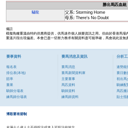
勝出馬匹血統
父系: Storming Home
驌龍
母系: There's No Doubt
備註
模擬鳥瞰重溫由特約供應商提供，供馬迷作個人娛樂資訊之用。但由於香港馬場
重溫片段出現偏差。本會已盡一切努力務求有關資料盡可能準確，馬會就此並無責
賽事資料
賽馬消息及資訊
分析工
報名表
賽馬消息
速勢能
排位表(本地)
賽馬新聞資料庫
賽日數
賠率
主要賽事
初出馬
賽果
馬匹資料
騎練配
騎師分場表
騎師資料
馬匹搬
練馬師分場表
練馬師資料
貼士指
博彩要有節制
未滿十八歲人士不得投注或進入可投注的地方。