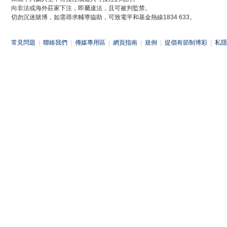
向非法或海外莊家下注，即屬違法，且可被判監禁。
切勿沉迷賭博，如需尋求輔導協助，可致電平和基金熱線1834 633。
常見問題
|
聯絡我們
|
傳媒專用區
|
網頁指南
|
規例
|
提倡有節制博彩
|
私隱