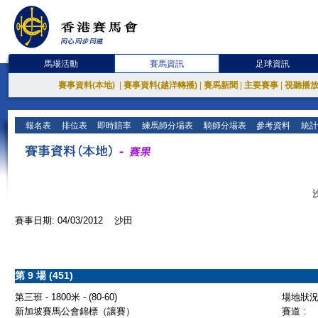
馬場活動
賽馬資訊
足球資訊
賽事資料(本地)
|
賽事資料(越洋轉播)
|
賽馬新聞
|
主要賽事
|
視聽播
報名表
排位表
即時賠率
練馬師分場表
騎師分場表
參考資料
統計
賽事日期: 04/03/2012 沙田
第 9 場 (451)
第三班 - 1800米 - (80-60)
場地狀況 
新加坡賽馬公會錦標（讓賽）
賽道 :