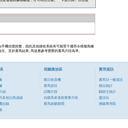
以及通過獸醫檢驗後，才可再次出賽。「卡加大師」亦沿途
內手機信號頻繁，因此其他接收系統有可能受干擾而令模擬鳥瞰
任。至於賽馬結果, 馬迷應參考實際的賽馬片段為準。
具
視聽播放區
實用資訊
量
賽日收音機
賽馬日一般資訊
據
賽馬節目
檔位統計
介紹
試閘片段
騎師王統計
對及初岀馬成績
自購馬來港前賽事片段
靈活玩
遷紀錄
賽馬娛樂新聞
傳媒專用區
數