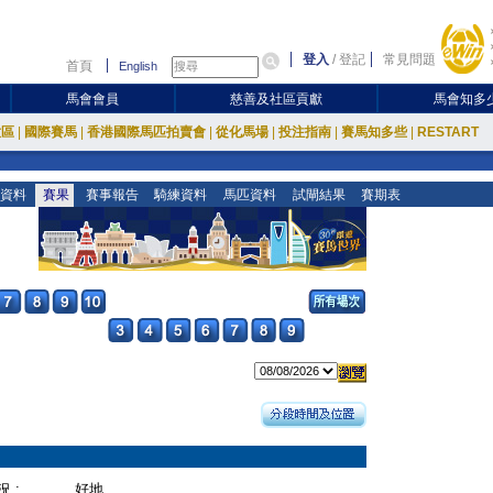
登入
/
登記
常見問題
首頁
English
馬會會員
慈善及社區貢獻
馬會知多
放區
|
國際賽馬
|
香港國際馬匹拍賣會
|
從化馬場
|
投注指南
|
賽馬知多些
|
RESTART
資料
賽果
賽事報告
騎練資料
馬匹資料
試閘結果
賽期表
 :
好地