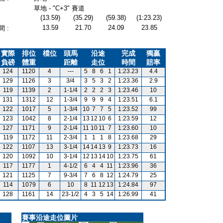
草地 - "C+3" 賽道
(13.59)
(35.29)
(59.38)
(1:23.23)
13.59
21.70
24.09
23.85
 :
實際
排位
檔位
頭馬
沿途
完成
獨贏
負磅
體重
距離
走位
時間
賠率
124
1120
4
---
5
8
6
1
1:23.23
4.4
129
1126
3
3/4
3
5
3
2
1:23.36
2.9
119
1139
2
1-1/4
2
2
2
3
1:23.46
10
131
1312
12
1-3/4
9
9
9
4
1:23.51
6.1
122
1017
5
1-3/4
10
7
7
5
1:23.52
99
123
1042
8
2-1/4
13
12
10
6
1:23.59
12
127
1171
9
2-1/4
11
10
11
7
1:23.60
10
119
1172
11
2-3/4
1
1
1
8
1:23.68
29
122
1107
13
3-1/4
14
14
13
9
1:23.73
16
120
1092
10
3-1/4
12
13
14
10
1:23.75
61
117
1177
1
4-1/2
6
4
4
11
1:23.96
36
121
1125
7
9-3/4
7
6
8
12
1:24.79
25
114
1079
6
10
8
11
12
13
1:24.84
97
128
1161
14
23-1/2
4
3
5
14
1:26.99
41
賽事沿途走位圖片