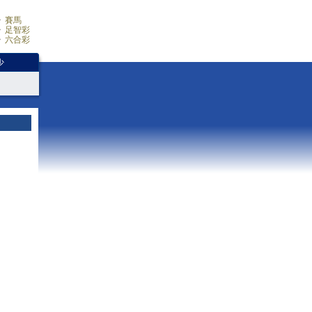
賽馬
足智彩
六合彩
少