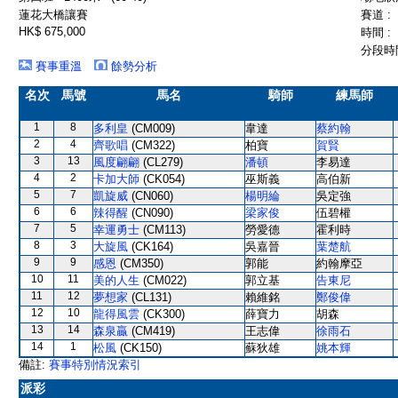
蓮花大橋讓賽
賽道 :
HK$ 675,000
時間 :
分段時間
賽事重溫
餘勢分析
名次
馬號
馬名
騎師
練馬師
1
8
多利皇
(CM009)
韋達
蔡約翰
2
4
齊歌唱
(CM322)
柏寶
賀賢
3
13
風度翩翩
(CL279)
潘頓
李易達
4
2
卡加大師
(CK054)
巫斯義
高伯新
5
7
凱旋威
(CN060)
楊明綸
吳定強
6
6
辣得醒
(CN090)
梁家俊
伍碧權
7
5
幸運勇士
(CM113)
勞愛德
霍利時
8
3
大旋風
(CK164)
吳嘉晉
葉楚航
9
9
感恩
(CM350)
郭能
約翰摩亞
10
11
美的人生
(CM022)
郭立基
告東尼
11
12
夢想家
(CL131)
賴維銘
鄭俊偉
12
10
龍得風雲
(CK300)
薛寶力
胡森
13
14
森泉贏
(CM419)
王志偉
徐雨石
14
1
松風
(CK150)
蘇狄雄
姚本輝
備註:
賽事特別情況索引
派彩