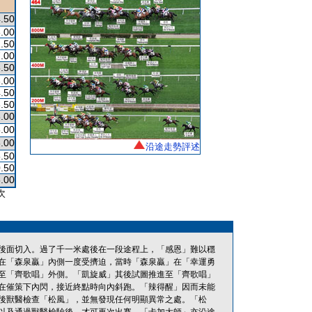
.50
.00
.50
.00
.50
.00
.50
.50
.00
.00
.00
沿途走勢評述
.50
.50
.00
次
後面切入。過了千一米處後在一段途程上，「感恩」難以穩
在「森泉贏」內側一度受擠迫，當時「森泉贏」在「幸運勇
至「齊歌唱」外側。「凱旋威」其後試圖推進至「齊歌唱」
在催策下內閃，接近終點時向內斜跑。「辣得醒」因而未能
後獸醫檢查「松風」，並無發現任何明顯異常之處。「松