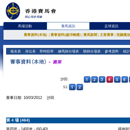
馬場活動
賽馬資訊
足球資訊
賽事資料(本地)
|
賽事資料(越洋轉播)
|
賽馬新聞
|
主要賽事
|
視聽播
報名表
排位表
即時賠率
練馬師分場表
騎師分場表
參考資料
統計
沙田:
S1:
賽事日期: 10/03/2012 沙田
第 4 場 (464)
第四班 - 1400米 - (60-40)
場地狀況