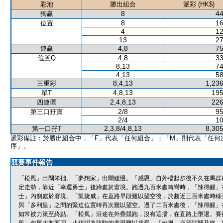
彩池
勝出組合
派彩 (HK$)
8
44
獨贏
8
16
位置
4
12
13
27
4,8
75
連贏
4,8
33
位置Q
8,13
74
4,13
58
8,4,13
1,236
三重彩
4,8,13
195
單T
2,4,8,13
226
四連環
2/8
95
第三口孖寶
2/4
10
2,3,8/4,8,13
8,305
第一口孖T
派彩備註：於勝出組合中，「F」代表「任何組合」；「M」則代表「任何
序」。
競賽事件報告
「松風」出閘笨拙。「夢想家」出閘緩慢。「感恩」自外檔起步後不久在馬群
定走勢，靠近「幸運勇士」後蹄處於窘境。跑過九百米處轉彎時，「辣得醒」
士」內側處於窘境。「凱旋威」在直路早段難以望空後，於趨近三百米處時移
與「多利皇」之間的緊迫位置時再次難以望空。過了二百米處後，「辣得醒」
如常被力策至終點。「松風」沿途在外疊競跑，沒有遮擋，在直路上墮退。賽