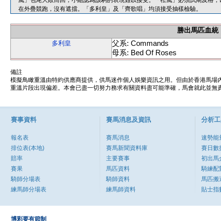
風」包尾大敗而回，小組認為該駒的表現難以接受。「松風」必須試閘及格，
在外疊競跑，沒有遮擋。「多利皇」及「齊歌唱」均須接受抽樣檢驗。
勝出馬匹血統
父系: Commands
多利皇
母系: Bed Of Roses
備註
模擬鳥瞰重溫由特約供應商提供，供馬迷作個人娛樂資訊之用。但由於香港馬場
重溫片段出現偏差。本會已盡一切努力務求有關資料盡可能準確，馬會就此並無責
賽事資料
賽馬消息及資訊
分析工
報名表
賽馬消息
速勢能
排位表(本地)
賽馬新聞資料庫
賽日數
賠率
主要賽事
初出馬
賽果
馬匹資料
騎練配
騎師分場表
騎師資料
馬匹搬
練馬師分場表
練馬師資料
貼士指
博彩要有節制