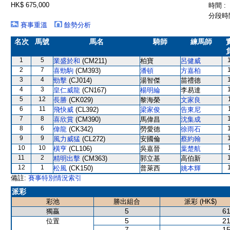
HK$ 675,000
時間 :
分段時間
賽事重溫
餘勢分析
名次
馬號
馬名
騎師
練馬師
1
5
業盛於和
(CM211)
柏寶
呂健威
2
7
喜勁駒
(CM393)
潘頓
方嘉柏
3
4
勁擊
(CJ014)
湯智傑
苗禮德
4
3
皇仁威龍
(CN167)
楊明綸
李易達
5
12
長勝
(CK029)
黎海榮
文家良
6
11
飛快威
(CL392)
梁家俊
告東尼
7
8
喜欣賞
(CM390)
馬偉昌
沈集成
8
6
偉龍
(CK342)
勞愛德
徐雨石
9
9
風力威猛
(CL272)
安國倫
蔡約翰
10
10
橫亨
(CL106)
吳嘉晉
葉楚航
11
2
精明出擊
(CM363)
郭立基
高伯新
12
1
松風
(CK150)
普萊西
姚本輝
備註:
賽事特別情況索引
派彩
彩池
勝出組合
派彩 (HK$)
5
61
獨贏
5
21
位置
7
15