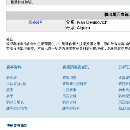
接受抽樣檢驗。
勝出馬匹血統
父系: Ivan Denisovich
業盛於和
母系: Algaira
備註
模擬鳥瞰重溫由特約供應商提供，供馬迷作個人娛樂資訊之用。但由於香港馬場
重溫片段出現偏差。本會已盡一切努力務求有關資料盡可能準確，馬會就此並無責
賽事資料
賽馬消息及資訊
分析工
報名表
賽馬消息
速勢能
排位表(本地)
賽馬新聞資料庫
賽日數
賠率
主要賽事
初出馬
賽果
馬匹資料
騎練配
騎師分場表
騎師資料
馬匹搬
練馬師分場表
練馬師資料
貼士指
博彩要有節制