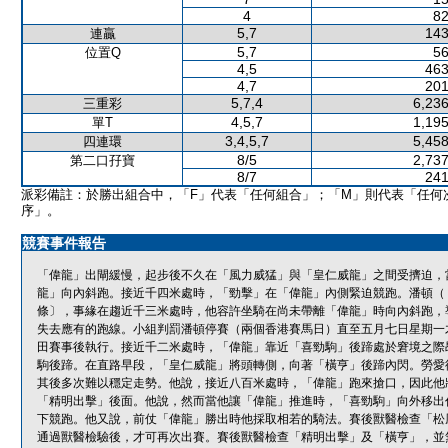
4
82
5,7
143
連贏
5,7
56
位置Q
4,5
463
4,7
201
5,7,4
6,236
三重彩
4,5,7
1,195
單T
3,4,5,7
5,458
四連環
8/5
2,737
第二口孖寶
8/7
241
派彩備註：於勝出組合中，「F」代表「任何組合」；「M」則代表「任何
序」。
競賽事件報告
「偉龍」出閘緩慢，起步後不久在「風力威猛」與「皇仁威龍」之間受擠迫，
龍」向內斜跑。接近千四米處時，「勁擊」在「偉龍」內側緊迫競跑。潘頓（「喜
條〕，事緣在趨近千三米處時，他容許坐騎在尚未帶離「偉龍」時向內斜跑，
失去應有的跑線。小組判罰潘頓停賽（兩個香港賽馬日）直至五月七日星期一
田賽事後執行。接近千二米處時，「偉龍」靠近「喜勁駒」後蹄處於窘境之際
駒後蹄。在直路早段，「皇仁威龍」將頭轉側，向著「橫亨」後蹄內閃。勞愛
其後多次難以穩定走勢。他說，接近八百米處時，「偉龍」跑來搶口，因此他
「精明出擊」後面。他說，然而當他讓「偉龍」推進時，「喜勁駒」向外移出
下競跑。他又說，前仗「偉龍」勝出時他採取相若的騎法。賽後獸醫檢查「松
通過獸醫檢驗後，才可再次出賽。賽後獸醫檢查「精明出擊」及「橫亨」，並