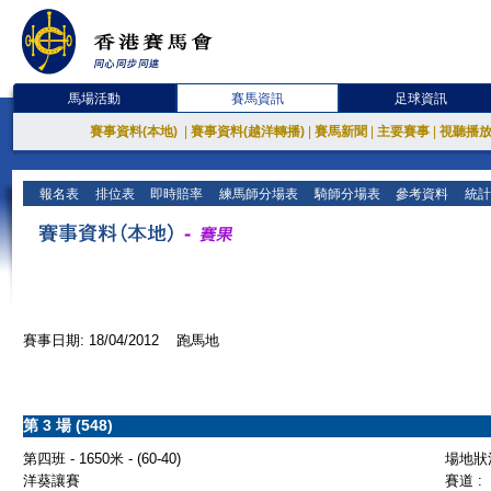
馬場活動
賽馬資訊
足球資訊
賽事資料(本地)
|
賽事資料(越洋轉播)
|
賽馬新聞
|
主要賽事
|
視聽播
報名表
排位表
即時賠率
練馬師分場表
騎師分場表
參考資料
統計
賽事日期: 18/04/2012 跑馬地
第 3 場 (548)
第四班 - 1650米 - (60-40)
場地狀況
洋葵讓賽
賽道 :