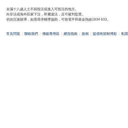
未滿十八歲人士不得投注或進入可投注的地方。
向非法或海外莊家下注，即屬違法，且可被判監禁。
切勿沉迷賭博，如需尋求輔導協助，可致電平和基金熱線1834 633。
常見問題
|
聯絡我們
|
傳媒專用區
|
網頁指南
|
規例
|
提倡有節制博彩
|
私隱