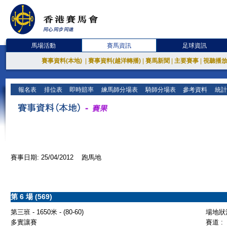
馬場活動
賽馬資訊
足球資訊
賽事資料(本地)
|
賽事資料(越洋轉播)
|
賽馬新聞
|
主要賽事
|
視聽播
報名表
排位表
即時賠率
練馬師分場表
騎師分場表
參考資料
統計
賽事日期: 25/04/2012 跑馬地
第 6 場 (569)
第三班 - 1650米 - (80-60)
場地狀況
多實讓賽
賽道 :