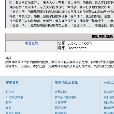
阻。趨近八百米處時，「奄尖大少」勒避「雪山神駒」的後蹄。進入直路後不
查詢有關「旅遊小子」令人失望的表現時，韋達說，賽前打算如果情況許可，
「旅遊小子」的練馬師葉楚航認為該駒近仗在早段沒有受催策以佔取前列位置
時被「奄尖大少」碰撞，他在早段能夠佔取「喜來仙子」後面的好位。他說，
得坐騎將可以勁勢衝刺。他續說，進入直路後不久，他催策「旅遊小子」，但
「旅遊小子」，並無發現任何明顯異常之處。「旅遊小子」、「幸運金龍」以
勝出馬匹血統
父系: Lucky Unicorn
幸運金龍
母系: Redzabetta
備註
模擬鳥瞰重溫由特約供應商提供，供馬迷作個人娛樂資訊之用。但由於香港馬場
重溫片段出現偏差。本會已盡一切努力務求有關資料盡可能準確，馬會就此並無責
賽事資料
賽馬消息及資訊
分析工
報名表
賽馬消息
速勢能
排位表(本地)
賽馬新聞資料庫
賽日數
賠率
主要賽事
初出馬
賽果
馬匹資料
騎練配
騎師分場表
騎師資料
馬匹搬