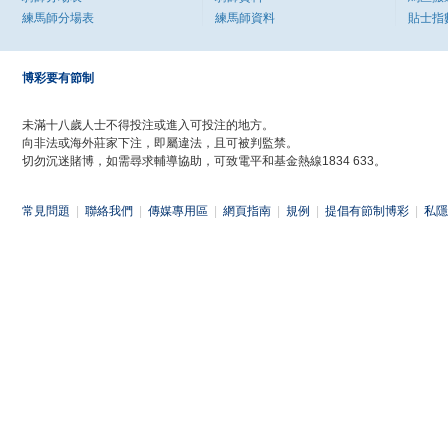
練馬師分場表
練馬師資料
貼士指
博彩要有節制
未滿十八歲人士不得投注或進入可投注的地方。
向非法或海外莊家下注，即屬違法，且可被判監禁。
切勿沉迷賭博，如需尋求輔導協助，可致電平和基金熱線1834 633。
常見問題
|
聯絡我們
|
傳媒專用區
|
網頁指南
|
規例
|
提倡有節制博彩
|
私隱