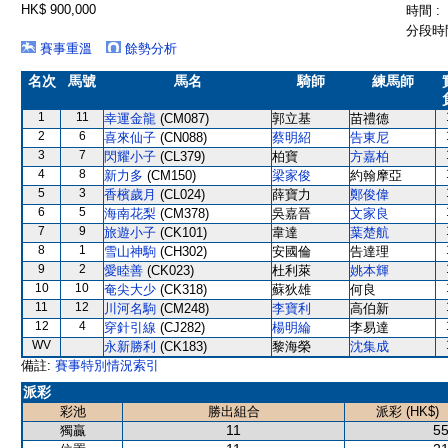
HK$ 900,000
時間 :
分段時間
賽事重溫
餘勢分析
名次
馬號
馬名
騎師
練馬師
1
11
幸運金龍
(CM087)
郭立基
苗禮德
2
6
喜來仙子
(CN088)
蔡明紹
告東尼
3
7
閃耀小子
(CL379)
柏寶
方嘉柏
4
8
新力多
(CM150)
梁家俊
約翰摩亞
5
3
香檳歲月
(CL024)
薛寶力
鄭俊偉
6
5
海南花梨
(CM378)
吳嘉晉
文家良
7
9
旅遊小子
(CK101)
韋達
葉楚航
8
1
雪山神駒
(CH302)
安國倫
告達理
9
2
愛睦善
(CK023)
杜利萊
姚本輝
10
10
奄尖大少
(CK318)
蘇狄雄
何良
11
12
川河名駒
(CM248)
李寶利
高伯新
12
4
穿針引線
(CJ282)
楊明綸
李易達
WV
永新勝利
(CK183)
黎海榮
沈集成
備註:
賽事特別情況索引
派彩
彩池
勝出組合
派彩 (HK$)
11
55
獨贏