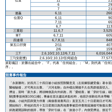
11
21
位置
6
29
7
21
6,11
260
連贏
6,11
90
位置Q
7,11
65
6,7
113
11,6,7
3,525
三重彩
6,7,11
605
單T
6,7,8,11
848
四連環
2/11
407
第五口孖寶
2/6
159
2,6,10/2,10,12/6,7,11
6,016,044
三T
2,6,10/2,10,12/任何組合
77,577
三T(安慰獎)
派彩備註：於勝出組合中，「F」代表「任何組合」；「M」則代表「任何
序」。
競賽事件報告
「永新勝利」於四月二十四日被小組按照獸醫意見（左前腳肌腱受傷）著令退
醫檢驗後，才可再次出賽。「川河名駒」自外檔出閘後不久在馬群後面切入。
擠迫，當時「新力多」將頭轉側及向外斜跑，而「愛睦善」被「穿針引線」碰
騎[賽事規例第100(1)條]，事緣在首次趨近終點柱時，他容許坐騎在尚未
跑線。小組判罰薛寶力停賽（兩個香港賽馬日）直至五月二十日星期日才可再
開始執行，即他於四月十五日星期日跑馬地賽事被罰停賽期屆滿後可恢復出賽
斜跑避開該駒的後蹄，導致「穿針引線」在「旅遊小子」內側受擠迫。接近千