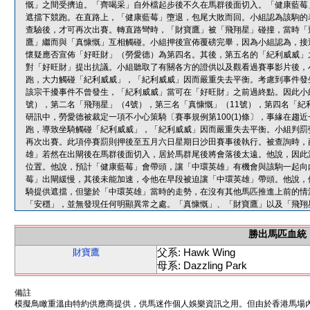
慨」之間受擠迫。「齊喝采」自外檔起步後不久在馬群後面切入。「健康藍莓
遮擋下競跑。在直路上，「健康藍莓」墮退，包尾大敗而回。小組認為該駒的
查驗後，才可再次出賽。轉直路彎時，「財寶鷹」被「飛翔星」碰撞，當時「
鷹」繼而與「真慷慨」互相觸碰。小組押後宣佈覆磅完畢，因為小組認為，接
懷疑應否宣佈「好旺財」（勞愛德）為第四名。其後，第五名的「紀利威威」
對「好旺財」提出抗議。小組聽取了有關各方的證供以及觀看過賽事影片後，
跑，大力觸碰「紀利威威」，「紀利威威」因而嚴重失去平衡。考慮到事件發
該宗干擾事件不曾發生，「紀利威威」當可在「好旺財」之前過終點。因此小
號），第二名「飛翔星」（4號），第三名「真慷慨」（11號），第四名「紀
研訊中，勞愛德被裁定一項不小心策騎〔賽事規例第100(1)條〕，事緣在
跑，導致坐騎觸碰「紀利威威」，「紀利威威」因而嚴重失去平衡。小組判罰
再次出賽。此項停賽罰則押後至五月六日星期日沙田賽事後執行。被查詢時，
雄」若然在出閘後在馬群後面切入，居於馬群尾後將會落後太遠。他說，因此
位置。他說，預計「健康藍莓」會帶頭，讓「中環英雄」有機會與該駒一起向
莓」出閘緩慢，其後未能加速，令他在早段被迫讓「中環英雄」帶頭。他說，
騎提供遮擋，但鑒於「中環英雄」當時的走勢，在沒有其他馬匹推進上前的情
「安穩」，並無發現任何明顯異常之處。「真慷慨」、「財寶鷹」以及「飛翔
勝出馬匹血統
父系: Hawk Wing
財寶鷹
母系: Dazzling Park
備註
模擬鳥瞰重溫由特約供應商提供，供馬迷作個人娛樂資訊之用。但由於香港馬場