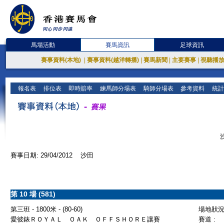
馬場活動
賽馬資訊
足球資訊
賽事資料(本地)
|
賽事資料(越洋轉播)
|
賽馬新聞
|
主要賽事
|
視聽播
報名表
排位表
即時賠率
練馬師分場表
騎師分場表
參考資料
統計
賽事日期: 29/04/2012 沙田
第 10 場 (581)
第三班 - 1800米 - (80-60)
場地狀況 
愛彼錶ＲＯＹＡＬ ＯＡＫ ＯＦＦＳＨＯＲＥ讓賽
賽道 :