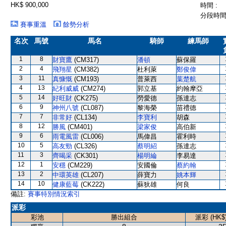
HK$ 900,000
時間 :
分段時間 
賽事重溫
餘勢分析
名次
馬號
馬名
騎師
練馬師
1
8
財寶鷹
(CM317)
潘頓
蘇保羅
2
4
飛翔星
(CM382)
杜利萊
鄭俊偉
3
11
真慷慨
(CM193)
普萊西
葉楚航
4
13
紀利威威
(CM274)
郭立基
約翰摩亞
5
14
好旺財
(CK275)
勞愛德
孫達志
6
9
神州八號
(CL087)
黎海榮
苗禮德
7
7
非常好
(CL134)
李寶利
胡森
8
12
勝風
(CM401)
梁家俊
高伯新
9
6
雨電風雷
(CL006)
馬偉昌
霍利時
10
5
高友勁
(CL326)
蔡明紹
孫達志
11
3
齊喝采
(CK301)
楊明綸
李易達
12
1
安穩
(CM229)
安國倫
蔡約翰
13
2
中環英雄
(CL207)
薛寶力
姚本輝
14
10
健康藍莓
(CK222)
蘇狄雄
何良
備註:
賽事特別情況索引
派彩
彩池
勝出組合
派彩 (HK$