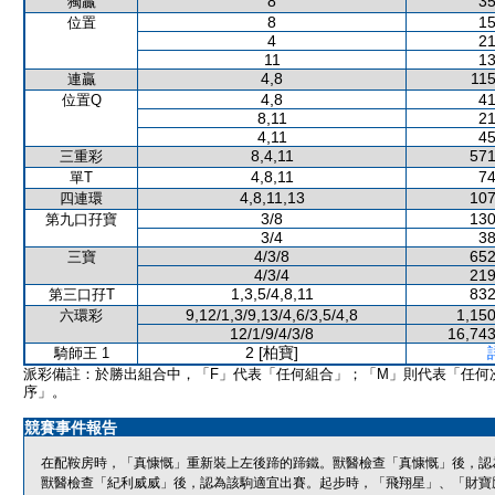
8
35
獨贏
8
15
位置
4
21
11
13
4,8
115
連贏
4,8
41
位置Q
8,11
21
4,11
45
8,4,11
571
三重彩
4,8,11
74
單T
4,8,11,13
107
四連環
3/8
130
第九口孖寶
3/4
38
4/3/8
652
三寶
4/3/4
219
1,3,5/4,8,11
832
第三口孖T
9,12/1,3/9,13/4,6/3,5/4,8
1,150
六環彩
12/1/9/4/3/8
16,743
2 [柏寶]
騎師王 1
派彩備註：於勝出組合中，「F」代表「任何組合」；「M」則代表「任何
序」。
競賽事件報告
在配鞍房時，「真慷慨」重新裝上左後蹄的蹄鐵。獸醫檢查「真慷慨」後，認
獸醫檢查「紀利威威」後，認為該駒適宜出賽。起步時，「飛翔星」、「財寶