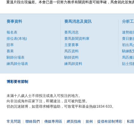
重溫片段出現偏差。本會已盡一切努力務求有關資料盡可能準確，馬會就此並無責
賽事資料
賽馬消息及資訊
分析工
報名表
賽馬消息
速勢能
排位表(本地)
賽馬新聞資料庫
賽日數
賠率
主要賽事
初出馬
賽果
馬匹資料
騎練配
騎師分場表
騎師資料
馬匹搬
練馬師分場表
練馬師資料
貼士指
博彩要有節制
未滿十八歲人士不得投注或進入可投注的地方。
向非法或海外莊家下注，即屬違法，且可被判監禁。
切勿沉迷賭博，如需尋求輔導協助，可致電平和基金熱線1834 633。
常見問題
|
聯絡我們
|
傳媒專用區
|
網頁指南
|
規例
|
提倡有節制博彩
|
私隱