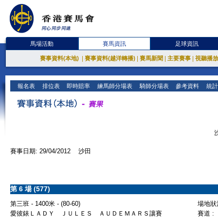
馬場活動
賽馬資訊
足球資訊
賽事資料(本地)
|
賽事資料(越洋轉播)
|
賽馬新聞
|
主要賽事
|
視聽播
報名表
排位表
即時賠率
練馬師分場表
騎師分場表
參考資料
統計
賽事日期: 29/04/2012 沙田
第 6 場 (577)
第三班 - 1400米 - (80-60)
場地狀況
愛彼錶ＬＡＤＹ ＪＵＬＥＳ ＡＵＤＥＭＡＲＳ讓賽
賽道 :