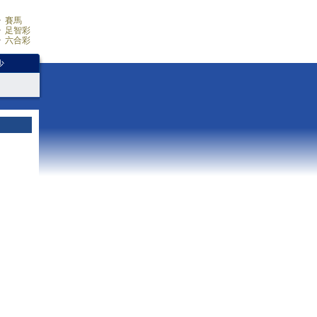
賽馬
足智彩
六合彩
少