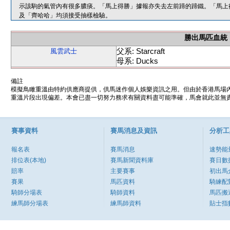
示該駒的氣管內有很多膿痰。「馬上得勝」據報亦失去左前蹄的蹄鐵。「馬上
及「齊哈哈」均須接受抽樣檢驗。
勝出馬匹血統
父系: Starcraft
風雲武士
母系: Ducks
備註
模擬鳥瞰重溫由特約供應商提供，供馬迷作個人娛樂資訊之用。但由於香港馬場
重溫片段出現偏差。本會已盡一切努力務求有關資料盡可能準確，馬會就此並無責
賽事資料
賽馬消息及資訊
分析工
報名表
賽馬消息
速勢能
排位表(本地)
賽馬新聞資料庫
賽日數
賠率
主要賽事
初出馬
賽果
馬匹資料
騎練配
騎師分場表
騎師資料
馬匹搬
練馬師分場表
練馬師資料
貼士指