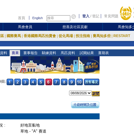
登入
/
登記
常見問題
首頁
English
馬會會員
慈善及社區貢獻
馬會知多
放區
|
國際賽馬
|
香港國際馬匹拍賣會
|
從化馬場
|
投注指南
|
賽馬知多些
|
RESTART
資料
賽果
賽事報告
騎練資料
馬匹資料
試閘結果
賽期表
沙田:
 :
好地至黏地
草地 - "A" 賽道