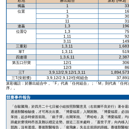
彩池
勝出組合
派彩 (HK$)
1
33
獨贏
1
16
位置
3
30
11
31
1,3
196
連贏
1,3
75
位置Q
1,11
92
3,11
149
1,3,11
1,683
三重彩
1,3,11
519
單T
1,3,6,11
2,387
四連環
12/1
306
第五口孖寶
12/3
86
3,9,12/2,9,12/1,3,11
1,894,573
三T
3,9,12/2,9,12/任何組合
37,891
三T(安慰獎)
派彩備註：於勝出組合中，「F」代表「任何組合」；「M」則代表「任何
序」。
競賽事件報告
「合駿騰飛」於四月二十七日被小組按照獸醫意見（右前腳不良於行）著令退
通過獸醫檢驗後，才可再次出賽。「博愛福星」入閘困難。「博愛福星」必須
笨拙，起步時俯首前跪。「銀子彈」出閘笨拙。「齊哈哈」及「博愛福星」均
蹄處於窘境時昂首及難以穩定走勢。接近二百米處時，「蓋世子牙」向內移入
競跑，沒有遮擋。賽後獸醫報告，「俊飛象」失去左前蹄的蹄鐵。賽後獸醫檢