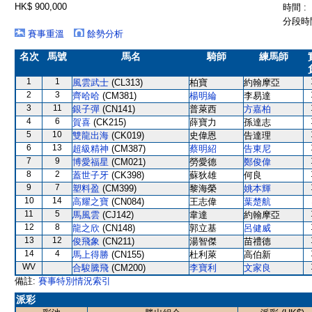
HK$ 900,000
時間 :
分段時間
賽事重溫
餘勢分析
名次
馬號
馬名
騎師
練馬師
1
1
風雲武士
(CL313)
柏寶
約翰摩亞
2
3
齊哈哈
(CM381)
楊明綸
李易達
3
11
銀子彈
(CN141)
普萊西
方嘉柏
4
6
賀喜
(CK215)
薛寶力
孫達志
5
10
雙龍出海
(CK019)
史偉恩
告達理
6
13
超級精神
(CM387)
蔡明紹
告東尼
7
9
博愛福星
(CM021)
勞愛德
鄭俊偉
8
2
蓋世子牙
(CK398)
蘇狄雄
何良
9
7
塑料盈
(CM399)
黎海榮
姚本輝
10
14
高耀之寶
(CN084)
王志偉
葉楚航
11
5
馬風雲
(CJ142)
韋達
約翰摩亞
12
8
龍之欣
(CN148)
郭立基
呂健威
13
12
俊飛象
(CN211)
湯智傑
苗禮德
14
4
馬上得勝
(CN155)
杜利萊
高伯新
WV
合駿騰飛
(CM200)
李寶利
文家良
備註:
賽事特別情況索引
派彩