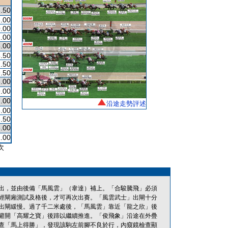
.50
.00
.00
.00
.00
.50
.50
.50
.00
.00
.00
沿途走勢評述
.00
.50
.00
.00
次
出，並由後備「馬風雲」（韋達）補上。「合駿騰飛」必須
經閘廂測試及格後，才可再次出賽。「風雲武士」出閘十分
出閘緩慢。過了千二米處後，「馬風雲」靠近「龍之欣」後
避開「高耀之寶」後蹄以繼續推進。「俊飛象」沿途在外疊
查「馬上得勝」，發現該駒左前腳不良於行，內窺鏡檢查顯