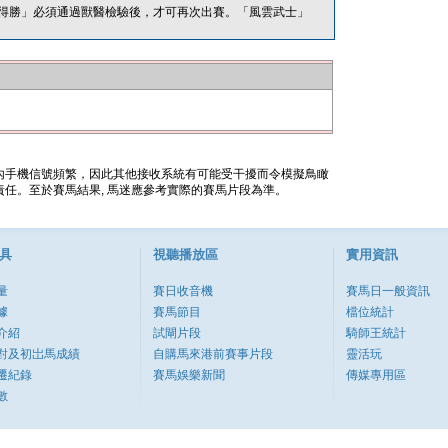
得勝」必須通過獸醫檢驗後，才可再次出賽。「風雲武士」
內手機信號頻繁，因此其他接收系統有可能受干擾而令模擬鳥瞰
任。至於賽馬結果, 馬迷應參考實際的賽馬片段為準。
具
視聽播放區
實用資訊
量
賽日收音機
賽馬日一般資訊
據
賽馬節目
檔位統計
介紹
試閘片段
騎師王統計
對及初岀馬成績
自購馬來港前賽事片段
靈活玩
遷紀錄
賽馬娛樂新聞
傳媒專用區
數