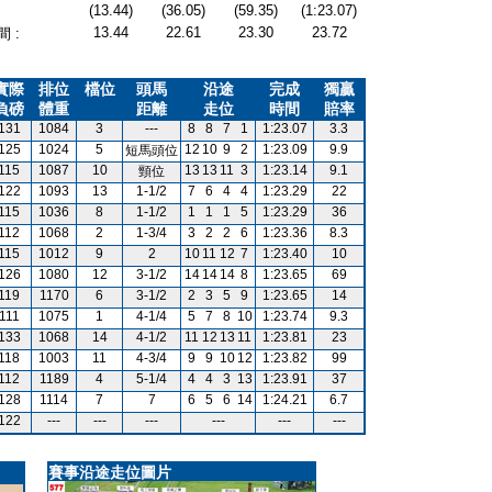
(13.44)
(36.05)
(59.35)
(1:23.07)
13.44
22.61
23.30
23.72
 :
實際
排位
檔位
頭馬
沿途
完成
獨贏
負磅
體重
距離
走位
時間
賠率
131
1084
3
---
8
8
7
1
1:23.07
3.3
125
1024
5
12
10
9
2
1:23.09
9.9
短馬頭位
115
1087
10
13
13
11
3
1:23.14
9.1
頸位
122
1093
13
1-1/2
7
6
4
4
1:23.29
22
115
1036
8
1-1/2
1
1
1
5
1:23.29
36
112
1068
2
1-3/4
3
2
2
6
1:23.36
8.3
115
1012
9
2
10
11
12
7
1:23.40
10
126
1080
12
3-1/2
14
14
14
8
1:23.65
69
119
1170
6
3-1/2
2
3
5
9
1:23.65
14
111
1075
1
4-1/4
5
7
8
10
1:23.74
9.3
133
1068
14
4-1/2
11
12
13
11
1:23.81
23
118
1003
11
4-3/4
9
9
10
12
1:23.82
99
112
1189
4
5-1/4
4
4
3
13
1:23.91
37
128
1114
7
7
6
5
6
14
1:24.21
6.7
122
---
---
---
---
---
---
賽事沿途走位圖片