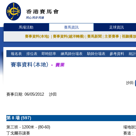
馬場活動
賽馬資訊
足球資訊
賽事資料(本地)
|
賽事資料(越洋轉播)
|
賽馬新聞
|
主要賽事
|
視聽播
報名表
排位表
即時賠率
練馬師分場表
騎師分場表
參考資料
統計
沙田:
賽事日期: 06/05/2012 沙田
第 8 場 (597)
第三班 - 1200米 - (80-60)
場地狀況
丁戈爾芬讓賽
賽道 :