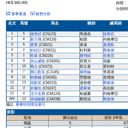
HK$ 900,000
時間 :
分段時間
賽事重溫
餘勢分析
名次
馬號
馬名
騎師
練馬師
1
5
綠色好
(CN123)
馬偉昌
徐雨石
2
8
新力飛
(CM119)
柏寶
約翰摩亞
3
6
善寳
(CN021)
韋達
葉楚航
4
2
好好計
(CN011)
杜利萊
鄭俊偉
5
1
旺綵
(CM226)
蔡明紹
告東尼
6
9
高山威龍
(CN265)
薛寶力
胡森
7
10
戰士
(CK072)
郭立基
霍利時
8
7
開心歡笑
(CJ145)
楊明綸
李易達
9
11
勁無極
(CM345)
勞愛德
苗禮德
10
13
添歡笑
(CM223)
湯智傑
鄭俊偉
11
3
好傢伙
(CN107)
梁家俊
高伯新
12
4
活力名寶
(CM124)
柏威廉
約翰摩亞
WV
12
添福駿驥
(CM039)
鄭雨滇
鄭俊偉
備註:
賽事特別情況索引
派彩
彩池
勝出組合
派彩 (HK$)
5
67
獨贏