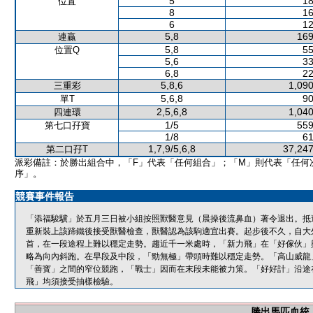
5
18
位置
8
16
6
12
5,8
169
連贏
5,8
55
位置Q
5,6
33
6,8
22
5,8,6
1,090
三重彩
5,6,8
90
單T
2,5,6,8
1,040
四連環
1/5
559
第七口孖寶
1/8
61
1,7,9/5,6,8
37,247
第二口孖T
派彩備註：於勝出組合中，「F」代表「任何組合」；「M」則代表「任何
序」。
競賽事件報告
「添福駿驥」於五月三日被小組按照獸醫意見（晨操後流鼻血）著令退出。抵
重新裝上該蹄鐵後接受獸醫檢查，獸醫認為該駒適宜出賽。起步後不久，自大
首，在一段途程上難以穩定走勢。趨近千一米處時，「新力飛」在「好傢伙」
略為向內斜跑。在早段及中段，「勁無極」帶頭時難以穩定走勢。「高山威龍
「善寳」之間的窄位競跑，「戰士」因而在末段未能被力策。「好好計」沿途
飛」均須接受抽樣檢驗。
勝出馬匹血統