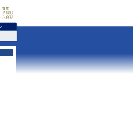
賽馬
足智彩
六合彩
少