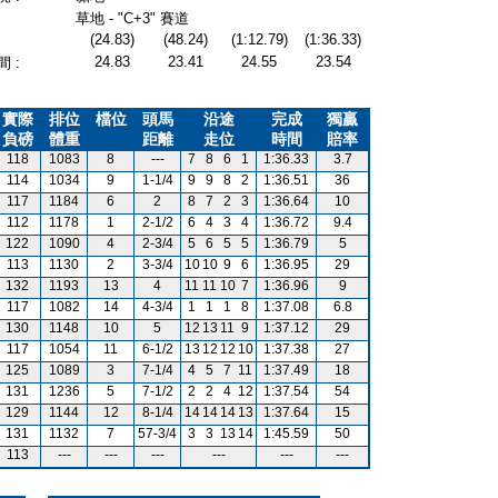
草地 - "C+3" 賽道
(24.83)
(48.24)
(1:12.79)
(1:36.33)
24.83
23.41
24.55
23.54
 :
實際
排位
檔位
頭馬
沿途
完成
獨贏
負磅
體重
距離
走位
時間
賠率
118
1083
8
---
7
8
6
1
1:36.33
3.7
114
1034
9
1-1/4
9
9
8
2
1:36.51
36
117
1184
6
2
8
7
2
3
1:36.64
10
112
1178
1
2-1/2
6
4
3
4
1:36.72
9.4
122
1090
4
2-3/4
5
6
5
5
1:36.79
5
113
1130
2
3-3/4
10
10
9
6
1:36.95
29
132
1193
13
4
11
11
10
7
1:36.96
9
117
1082
14
4-3/4
1
1
1
8
1:37.08
6.8
130
1148
10
5
12
13
11
9
1:37.12
29
117
1054
11
6-1/2
13
12
12
10
1:37.38
27
125
1089
3
7-1/4
4
5
7
11
1:37.49
18
131
1236
5
7-1/2
2
2
4
12
1:37.54
54
129
1144
12
8-1/4
14
14
14
13
1:37.64
15
131
1132
7
57-3/4
3
3
13
14
1:45.59
50
113
---
---
---
---
---
---