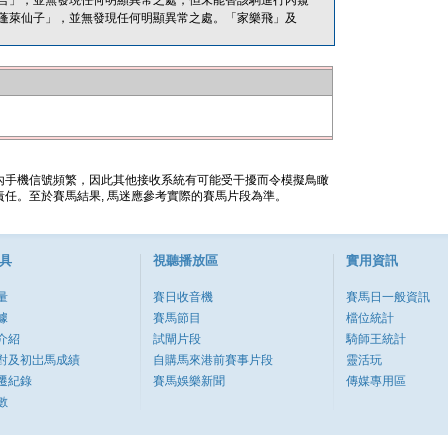
言」，並無發現任何明顯異常之處，但未能替該駒進行內窺
蓬萊仙子」，並無發現任何明顯異常之處。「家樂飛」及
內手機信號頻繁，因此其他接收系統有可能受干擾而令模擬鳥瞰
任。至於賽馬結果, 馬迷應參考實際的賽馬片段為準。
具
視聽播放區
實用資訊
量
賽日收音機
賽馬日一般資訊
據
賽馬節目
檔位統計
介紹
試閘片段
騎師王統計
對及初岀馬成績
自購馬來港前賽事片段
靈活玩
遷紀錄
賽馬娛樂新聞
傳媒專用區
數