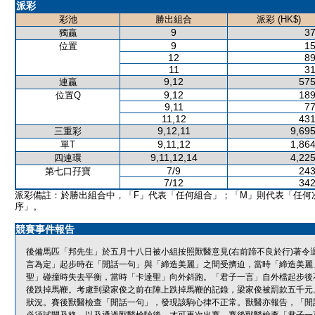
派彩
彩池
勝出組合
派彩 (HK$)
9
37
獨贏
9
15
位置
12
89
11
31
9,12
575
連贏
9,12
189
位置Q
9,11
77
11,12
431
9,12,11
9,695
三重彩
9,11,12
1,864
單T
9,11,12,14
4,225
四連環
7/9
243
第七口孖寶
7/12
342
派彩備註：於勝出組合中，「F」代表「任何組合」；「M」則代表「任何
序」。
競賽事件報告
後備馬匹「邦先生」於五月十八日被小組按照獸醫意見(右前蹄不良於行)著令
言為定」起步時在「閒話一句」與「締造美麗」之間受擠迫，當時「締造美麗
聖」碰撞時失去平衡，當時「卡達聖」向外斜跑。「君子一言」自外檔起步後不
後跌掉馬鞭。考慮到梁家俊之前在陣上跌掉馬鞭的記錄，梁家俊被罰款五千元。
狀況。賽後獸醫檢查「閒話一句」，發現該駒心律不正常。獸醫亦報告，「閒