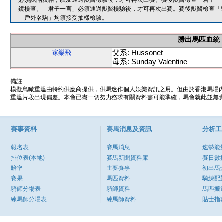
必須試閘及格，以及通過獸醫檢驗後，才可再次出賽。賽後獸醫檢查「君子一
鏡檢查。「君子一言」必須通過獸醫檢驗後，才可再次出賽。賽後獸醫檢查「
「戶外名駒」均須接受抽樣檢驗。
勝出馬匹血統
父系: Hussonet
家樂飛
母系: Sunday Valentine
備註
模擬鳥瞰重溫由特約供應商提供，供馬迷作個人娛樂資訊之用。但由於香港馬場
重溫片段出現偏差。本會已盡一切努力務求有關資料盡可能準確，馬會就此並無責
賽事資料
賽馬消息及資訊
分析工
報名表
賽馬消息
速勢能
排位表(本地)
賽馬新聞資料庫
賽日數
賠率
主要賽事
初出馬
賽果
馬匹資料
騎練配
騎師分場表
騎師資料
馬匹搬
練馬師分場表
練馬師資料
貼士指