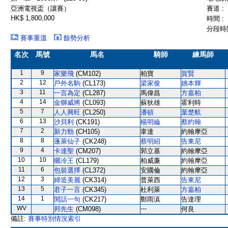
亞洲電視盃（讓賽）
賽道 :
HK$ 1,800,000
時間 :
分段時間
賽事重溫
餘勢分析
名次
馬號
馬名
騎師
練馬師
1
9
家樂飛
(CM102)
柏寶
賀賢
2
12
戶外名駒
(CL173)
梁家俊
姚本輝
3
11
一言為定
(CL287)
馬偉昌
方嘉柏
4
14
金獅威將
(CL093)
蘇狄雄
霍利時
5
7
人人興旺
(CL250)
潘頓
葉楚航
6
13
沙貝利
(CK191)
楊明綸
蔡約翰
7
2
新力勁
(CH105)
韋達
約翰摩亞
8
8
蓬萊仙子
(CK248)
蔡明紹
告東尼
9
4
卡達聖
(CM207)
郭立基
約翰摩亞
10
10
曬冷王
(CL179)
柏威廉
約翰摩亞
11
6
包裝選擇
(CL372)
安國倫
約翰摩亞
12
3
締造美麗
(CK314)
普萊西
告東尼
13
5
君子一言
(CK345)
杜利萊
方嘉柏
14
1
閒話一句
(CK217)
鄭雨滇
告達理
WV
---
邦先生
(CM098)
何良
備註:
賽事特別情況索引