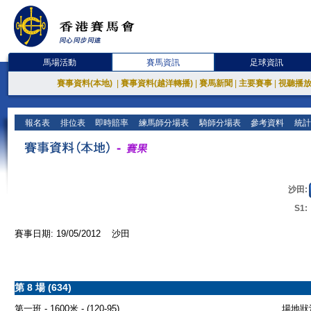
馬場活動
賽馬資訊
足球資訊
賽事資料(本地)
|
賽事資料(越洋轉播)
|
賽馬新聞
|
主要賽事
|
視聽播
報名表
排位表
即時賠率
練馬師分場表
騎師分場表
參考資料
統計
沙田:
S1:
賽事日期: 19/05/2012 沙田
第 8 場 (634)
第一班 - 1600米 - (120-95)
場地狀況