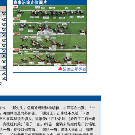
賽事沿途走位圖片
.50
.50
.50
.50
.50
.50
.50
.50
.00
.00
.00
沿途走勢評述
.50
.50
次
退出。「邦先生」必須通過獸醫檢驗後，才可再次出賽。「一
」將頭轉側及向外斜跑。「曬冷王」起步後不久被「卡達
久在馬群後面切入。梁家俊(「戶外名駒」)於過了二百米處
賽後杜利萊(「君子一言」)報告，坐騎未能應付是日的場地
話一句」賽後口部有血。「閒話一句」遙遙大敗而回，該駒