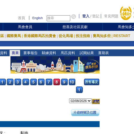
登入
/
登記
常見問題
首頁
English
馬會會員
慈善及社區貢獻
馬會知多
放區
|
國際賽馬
|
香港國際馬匹拍賣會
|
從化馬場
|
投注指南
|
賽馬知多些
|
RESTART
資料
賽果
賽事報告
騎練資料
馬匹資料
試閘結果
賽期表
 :
黏地