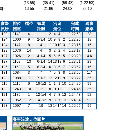
(13.55)
(35.41)
(59.43)
(1:22.53)
13.55
21.86
24.02
23.10
 :
實際
排位
檔位
頭馬
沿途
完成
獨贏
負磅
體重
距離
走位
時間
賠率
129
1143
4
---
2
4
4
1
1:22.53
28
124
1000
9
2-3/4
10
9
9
2
1:22.96
18
124
1147
8
4
11
10
10
3
1:23.15
15
129
1076
14
4
3
2
2
4
1:23.17
12
127
1026
2
4-1/4
5
6
6
5
1:23.20
4.6
127
1102
13
6-1/4
14
13
13
6
1:23.51
29
125
1168
5
6-3/4
6
8
5
7
1:23.62
16
131
1084
3
7
7
5
3
8
1:23.65
1.7
123
1088
11
7-1/2
12
12
12
9
1:23.72
35
115
1115
6
10-1/2
1
1
1
10
1:24.20
99
133
1243
10
12
8
11
11
11
1:24.45
35
121
1186
1
12-1/4
4
7
8
12
1:24.48
52
123
1052
12
14-1/2
9
3
7
13
1:24.84
92
123
1097
7
19
13
14
14
14
1:25.56
99
賽事沿途走位圖片