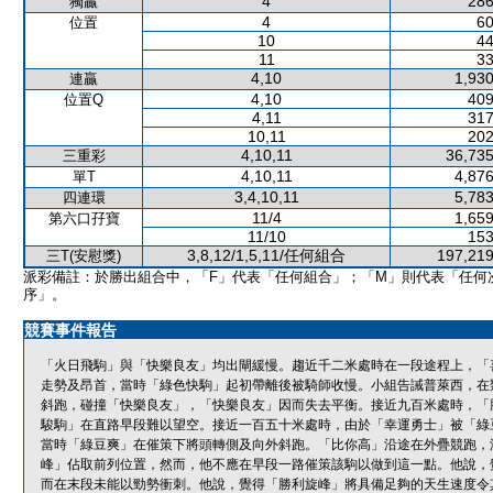
4
286
獨贏
4
60
位置
10
44
11
33
4,10
1,930
連贏
4,10
409
位置Q
4,11
317
10,11
202
4,10,11
36,735
三重彩
4,10,11
4,876
單T
3,4,10,11
5,783
四連環
11/4
1,659
第六口孖寶
11/10
153
3,8,12/1,5,11/任何組合
197,219
三T(安慰獎)
派彩備註：於勝出組合中，「F」代表「任何組合」；「M」則代表「任何
序」。
競賽事件報告
「火日飛駒」與「快樂良友」均出閘緩慢。趨近千二米處時在一段途程上，「喜
走勢及昂首，當時「綠色快駒」起初帶離後被騎師收慢。小組告誡普萊西，在
斜跑，碰撞「快樂良友」，「快樂良友」因而失去平衡。接近九百米處時，「
駿駒」在直路早段難以望空。接近一百五十米處時，由於「幸運勇士」被「綠
當時「綠豆爽」在催策下將頭轉側及向外斜跑。「比你高」沿途在外疊競跑，
峰」佔取前列位置，然而，他不應在早段一路催策該駒以做到這一點。他說，
而在末段未能以勁勢衝刺。他說，覺得「勝利旋峰」將具備足夠的天生速度令