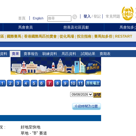
登入
/
登記
常見問題
首頁
English
馬會會員
慈善及社區貢獻
馬會知多
放區
|
國際賽馬
|
香港國際馬匹拍賣會
|
從化馬場
|
投注指南
|
賽馬知多些
|
RESTART
資料
賽果
賽事報告
騎練資料
馬匹資料
試閘結果
賽期表
 :
好地至快地
草地 - "B" 賽道