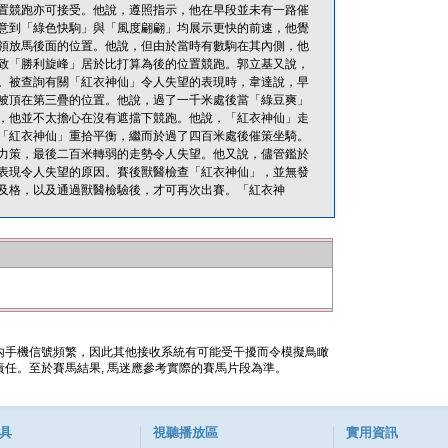
置競跑亦可接受。他說，遵照指示，他在早段並未有一路催
意到「綠色快駒」與「風度翩翩」均展示更快的前速，他覺
領放馬後面的位置。他說，但由於當時有數駒在其內側，他
致「勝利旋峰」居於比打算為後的位置競跑。郭立基又說，
。被查詢有關「紅衣神仙」令人失望的表現時，韋達說，早
被頂在第三疊的位置。他說，過了一千米處後當「綠豆爽」
，他並不太擔心在沒有遮擋下競跑。他說，「紅衣神仙」走
「紅衣神仙」重拾平衡，繼而於過了四百米處後催策坐騎。
力策，最後二百米轉弱的走勢令人失望。他又說，儘管鑑於
表現令人失望的原因。賽後獸醫檢查「紅衣神仙」，並無發
及格，以及通過獸醫檢驗後，才可再次出賽。「紅衣神
內手機信號頻繁，因此其他接收系統有可能受干擾而令模擬鳥瞰
任。至於賽馬結果, 馬迷應參考實際的賽馬片段為準。
具
視聽播放區
實用資訊