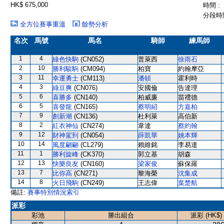
HK$ 675,000
時間 :
分段時間
全方位賽事重溫
餘勢分析
名次
馬號
馬名
騎師
練馬師
1
4
綠色快駒
(CN052)
普萊西
徐雨石
2
10
勝利駿駒
(CM094)
柏寶
約翰摩亞
3
11
幸運勇士
(CM113)
潘頓
霍利時
4
3
綠豆爽
(CN076)
安國倫
告達理
5
6
喜勝多
(CN140)
柏威廉
苗禮德
6
5
喜發龍
(CN165)
蔡明紹
方嘉柏
7
9
創新潮
(CN136)
杜利萊
高伯新
8
2
紅衣神仙
(CN274)
韋達
蔡約翰
9
12
財神駕到
(CN054)
薛凱華
姚本輝
10
14
風度翩翩
(CL279)
賴維銘
李易達
11
1
勝利旋峰
(CK370)
郭立基
胡森
12
13
快樂良友
(CN160)
梁家俊
蘇保羅
13
7
比你高
(CN271)
黎海榮
沈集成
14
8
火日飛駒
(CN249)
王志偉
葉楚航
備註:
賽事特別情況索引
派彩
彩池
勝出組合
派彩 (HK$)