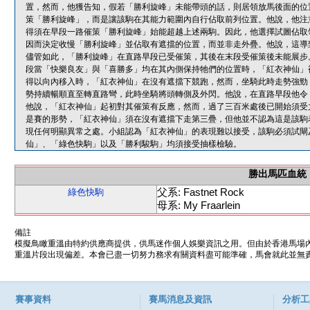
置，然而，他獲告知，假若「勝利旋峰」未能帶頭的話，則居領放馬後面的位
策「勝利旋峰」，而是讓該駒在其能力範圍內自行佔取前列位置。他說，他注
得須在早段一路催策「勝利旋峰」始能超越上述兩駒。因此，他選擇試圖佔取
因而決定收慢「勝利旋峰」並佔取有遮擋的位置，而並非走外疊。他說，這導
儘管如此，「勝利旋峰」在直路早段已受催策，其後在末段受催策後未能展步
段當「快樂良友」與「喜勝多」均在其內側保持牠們的位置時，「紅衣神仙」
得以向內移入時，「紅衣神仙」在沒有遮擋下競跑，然而，坐騎此時走勢強勁
勢持續暢順直至轉直路彎，此時坐騎將頭轉側及外閃。他說，在直路早段他令
他說，「紅衣神仙」起初對其催策有反應，然而，過了三百米處後已開始須受
是賽的形勢，「紅衣神仙」須在沒有遮擋下走第三疊，但他並不認為這是該駒
現任何明顯異常之處。小組認為「紅衣神仙」的表現難以接受，該駒必須試閘
仙」、「綠色快駒」以及「勝利駿駒」均須接受抽樣檢驗。
勝出馬匹血統
父系: Fastnet Rock
綠色快駒
母系: My Fraarlein
備註
模擬鳥瞰重溫由特約供應商提供，供馬迷作個人娛樂資訊之用。但由於香港馬場
重溫片段出現偏差。本會已盡一切努力務求有關資料盡可能準確，馬會就此並無責
賽事資料
賽馬消息及資訊
分析工