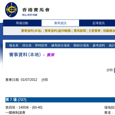
馬場活動
賽馬資訊
足球資訊
賽事資料(本地)
|
賽事資料(越洋轉播)
|
賽馬新聞
|
主要賽事
|
視聽播
報名表
排位表
即時賠率
練馬師分場表
騎師分場表
參考資料
統計
沙田:
賽事日期: 01/07/2012 沙田
第 7 場 (727)
第四班 - 1400米 - (60-40)
場地狀況
一國兩制讓賽
賽道 :