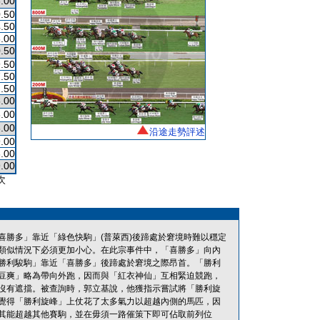
.00
.50
.50
.00
.50
.50
.50
.50
.00
.00
.00
沿途走勢評述
.00
.00
.00
次
勝多」靠近「綠色快駒」(普萊西)後蹄處於窘境時難以穩定
類似情況下必須更加小心。在此宗事件中，「喜勝多」向內
勝利駿駒」靠近「喜勝多」後蹄處於窘境之際昂首。「勝利
豆爽」略為帶向外跑，因而與「紅衣神仙」互相緊迫競跑，
沒有遮擋。被查詢時，郭立基說，他獲指示嘗試將「勝利旋
覺得「勝利旋峰」上仗花了太多氣力以超越內側的馬匹，因
其能超越其他賽駒，並在毋須一路催策下即可佔取前列位