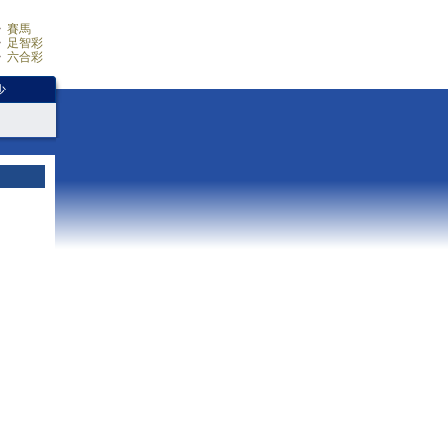
賽馬
足智彩
六合彩
少