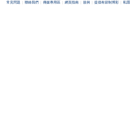
常見問題
|
聯絡我們
|
傳媒專用區
|
網頁指南
|
規例
|
提倡有節制博彩
|
私隱