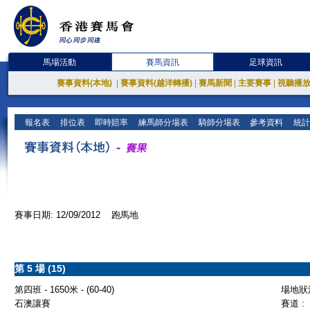
馬場活動
賽馬資訊
足球資訊
賽事資料(本地)
|
賽事資料(越洋轉播)
|
賽馬新聞
|
主要賽事
|
視聽播
報名表
排位表
即時賠率
練馬師分場表
騎師分場表
參考資料
統計
賽事日期: 12/09/2012 跑馬地
第 5 場 (15)
第四班 - 1650米 - (60-40)
場地狀況
石澳讓賽
賽道 :