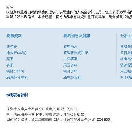
備註
模擬鳥瞰重溫由特約供應商提供，供馬迷作個人娛樂資訊之用。但由於香港馬場
重溫片段出現偏差。本會已盡一切努力務求有關資料盡可能準確，馬會就此並無責
賽事資料
賽馬消息及資訊
分析工
報名表
賽馬消息
速勢能
排位表(本地)
賽馬新聞資料庫
賽日數
賠率
主要賽事
初出馬
賽果
馬匹資料
騎練配
騎師分場表
騎師資料
馬匹搬
練馬師分場表
練馬師資料
貼士指
博彩要有節制
未滿十八歲人士不得投注或進入可投注的地方。
向非法或海外莊家下注，即屬違法，且可被判監禁。
切勿沉迷賭博，如需尋求輔導協助，可致電平和基金熱線1834 633。