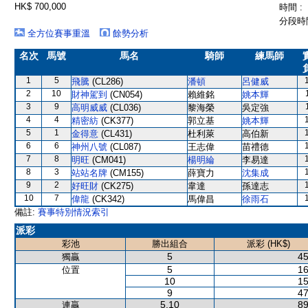
HK$ 700,000
時間 :
分段時間
全方位賽事重溫
餘勢分析
名次
馬號
馬名
騎師
練馬師
1
5
飛騰
(CL286)
潘頓
呂健威
2
10
財神駕到
(CN054)
賴維銘
姚本輝
3
9
高明威威
(CL036)
黎海榮
吳定強
4
4
精密紡
(CK377)
郭立基
姚本輝
5
1
金得意
(CL431)
杜利萊
高伯新
6
6
神州八號
(CL087)
王志偉
苗禮德
7
8
明旺
(CM041)
楊明綸
李易達
8
3
站站名牌
(CM155)
薛寶力
沈集成
9
2
好旺財
(CK275)
韋達
孫達志
10
7
偉龍
(CK342)
馬偉昌
徐雨石
備註:
賽事特別情況索引
派彩
彩池
勝出組合
派彩 (HK$)
5
45
獨贏
5
16
位置
10
15
9
47
5,10
89
連贏