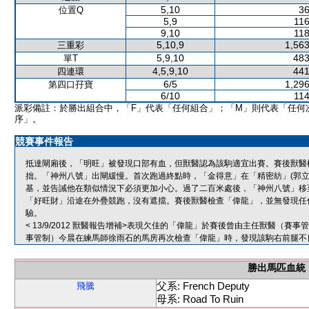
5,10
36
位置Q
5,9
116
9,10
118
5,10,9
1,563
三重彩
5,9,10
483
單T
4,5,9,10
441
四連環
6/5
1,296
第四口孖寶
6/10
114
派彩備註：於勝出組合中，「F」代表「任何組合」；「M」則代表「任何
序」。
競賽事件報告
抵達閘廂後，「明旺」被發現口部有血，但獸醫認為該駒適宜出賽。賽後獸醫
拙。「神州八號」出閘緩慢。首次跑過終點時，「金得意」在「精密紡」(郭立
基，並告誡他在類似情況下必須更加小心。過了二百米處後，「神州八號」移
「好旺財」沿途在外疊競跑，沒有遮擋。賽後獸醫檢查「偉龍」，並無發現任
驗。
< 13/9/2012 獸醫報告增補>表現欠佳的「偉龍」於賽後曾由主任獸醫（
事管制）今晨在練馬師徐雨石的馬房再次檢查「偉龍」時，發現該駒右前腿不
勝出馬匹血統
父系: French Deputy
飛騰
母系: Road To Ruin