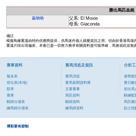
勝出馬匹血統
父系: El Moxie
贏啲啲
母系: Giaconda
備註
模擬鳥瞰重溫由特約供應商提供，供馬迷作個人娛樂資訊之用。但由於香港馬場
重溫片段出現偏差。本會已盡一切努力務求有關資料盡可能準確，馬會就此並無責
賽事資料
賽馬消息及資訊
分析工
報名表
賽馬消息
速勢能
排位表(本地)
賽馬新聞資料庫
賽日數
賠率
主要賽事
初出馬
賽果
馬匹資料
騎練配
騎師分場表
騎師資料
馬匹搬
練馬師分場表
練馬師資料
貼士指
博彩要有節制