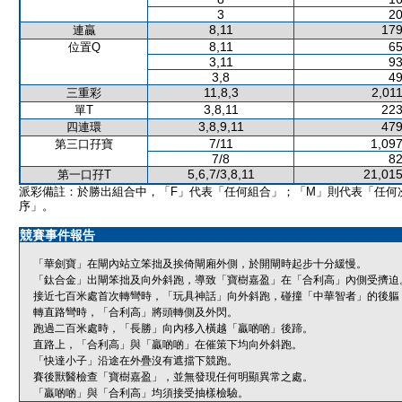
3
20
8,11
179
連贏
8,11
65
位置Q
3,11
93
3,8
49
11,8,3
2,01
三重彩
3,8,11
223
單T
3,8,9,11
479
四連環
7/11
1,097
第三口孖寶
7/8
82
5,6,7/3,8,11
21,015
第一口孖T
派彩備註：於勝出組合中，「F」代表「任何組合」；「M」則代表「任何
序」。
競賽事件報告
「華劍寶」在閘內站立笨拙及挨倚閘廂外側，於開閘時起步十分緩慢。
「鈦合金」出閘笨拙及向外斜跑，導致「寶樹嘉盈」在「合利高」內側受擠迫
接近七百米處首次轉彎時，「玩具神話」向外斜跑，碰撞「中華智者」的後軀
轉直路彎時，「合利高」將頭轉側及外閃。
跑過二百米處時，「長勝」向內移入橫越「贏啲啲」後蹄。
直路上，「合利高」與「贏啲啲」在催策下均向外斜跑。
「快達小子」沿途在外疊沒有遮擋下競跑。
賽後獸醫檢查「寶樹嘉盈」，並無發現任何明顯異常之處。
「贏啲啲」與「合利高」均須接受抽樣檢驗。