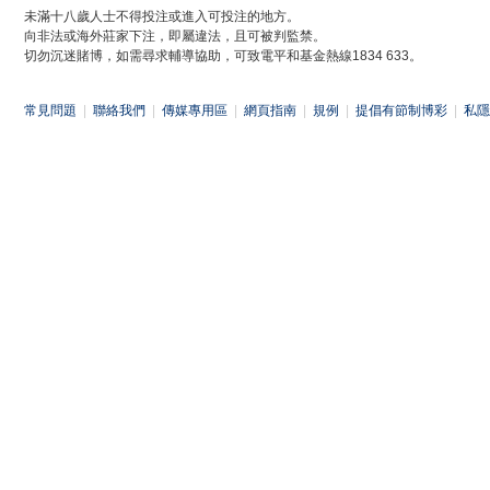
未滿十八歲人士不得投注或進入可投注的地方。
向非法或海外莊家下注，即屬違法，且可被判監禁。
切勿沉迷賭博，如需尋求輔導協助，可致電平和基金熱線1834 633。
常見問題
|
聯絡我們
|
傳媒專用區
|
網頁指南
|
規例
|
提倡有節制博彩
|
私隱