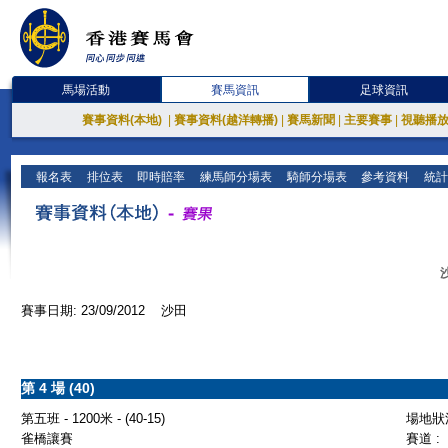
馬場活動
賽馬資訊
足球資訊
賽事資料(本地)
|
賽事資料(越洋轉播)
|
賽馬新聞
|
主要賽事
|
視聽播
報名表
排位表
即時賠率
練馬師分場表
騎師分場表
參考資料
統計
賽事日期: 23/09/2012 沙田
第 4 場 (40)
第五班 - 1200米 - (40-15)
場地狀況
雀橋讓賽
賽道 :