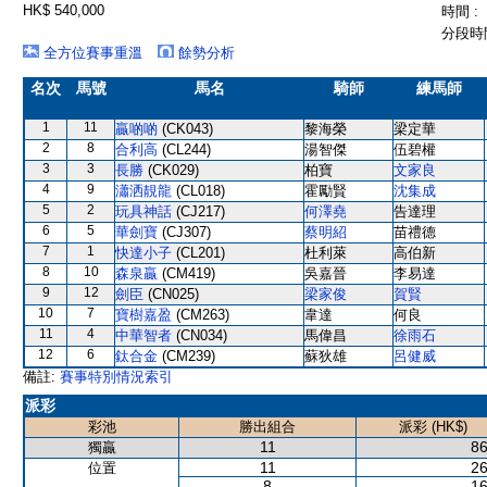
HK$ 540,000
時間 :
分段時間
全方位賽事重溫
餘勢分析
名次
馬號
馬名
騎師
練馬師
1
11
贏啲啲
(CK043)
黎海榮
梁定華
2
8
合利高
(CL244)
湯智傑
伍碧權
3
3
長勝
(CK029)
柏寶
文家良
4
9
瀟洒靚龍
(CL018)
霍勵賢
沈集成
5
2
玩具神話
(CJ217)
何澤堯
告達理
6
5
華劍寶
(CJ307)
蔡明紹
苗禮德
7
1
快達小子
(CL201)
杜利萊
高伯新
8
10
森泉贏
(CM419)
吳嘉晉
李易達
9
12
劍臣
(CN025)
梁家俊
賀賢
10
7
寶樹嘉盈
(CM263)
韋達
何良
11
4
中華智者
(CN034)
馬偉昌
徐雨石
12
6
鈦合金
(CM239)
蘇狄雄
呂健威
備註:
賽事特別情況索引
派彩
彩池
勝出組合
派彩 (HK$)
11
86
獨贏
11
26
位置
8
16