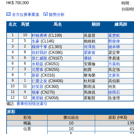
HK$ 700,000
時間 :
分段時間
全方位賽事重溫
餘勢分析
名次
馬號
馬名
騎師
練馬師
1
10
軒轅勇將
(CL199)
吳嘉晉
葉楚航
2
5
生豪
(CL146)
賴維銘
鄭俊偉
3
2
橫掃千軍
(CL383)
何澤堯
姚本輝
4
8
你好我好
(CK086)
梁家俊
梁定華
5
9
皇仁威龍
(CN167)
潘頓
李易達
6
6
永順益
(CM261)
安國倫
方嘉柏
7
3
元豐泰
(CM255)
柏寶
吳定強
8
7
新薪
(CK016)
黎海榮
文家良
9
1
仁愛之友
(CM406)
杜利萊
高伯新
10
11
好笑容
(CK360)
鄭雨滇
何良
11
4
嶺峯
(CN276)
馬偉昌
徐雨石
12
12
萬里驍
(CN058)
霍勵賢
告達理
備註:
賽事特別情況索引
派彩
彩池
勝出組合
派彩 (HK$)
10
139
獨贏
10
41
位置
5
77