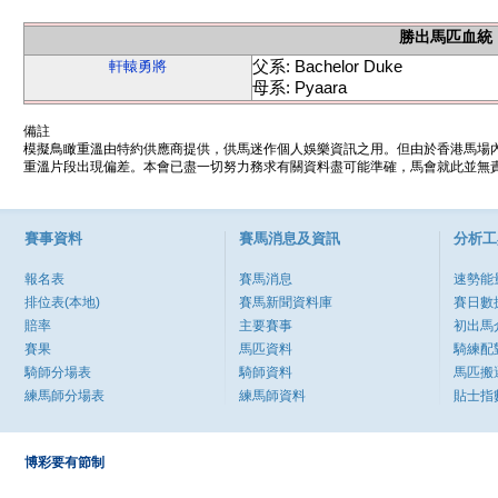
勝出馬匹血統
父系: Bachelor Duke
軒轅勇將
母系: Pyaara
備註
模擬鳥瞰重溫由特約供應商提供，供馬迷作個人娛樂資訊之用。但由於香港馬場
重溫片段出現偏差。本會已盡一切努力務求有關資料盡可能準確，馬會就此並無責
賽事資料
賽馬消息及資訊
分析工
報名表
賽馬消息
速勢能
排位表(本地)
賽馬新聞資料庫
賽日數
賠率
主要賽事
初出馬
賽果
馬匹資料
騎練配
騎師分場表
騎師資料
馬匹搬
練馬師分場表
練馬師資料
貼士指
博彩要有節制