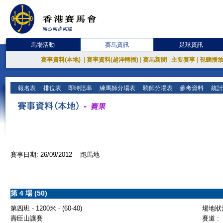
馬場活動
賽馬資訊
足球資訊
賽事資料(本地)
|
賽事資料(越洋轉播)
|
賽馬新聞
|
主要賽事
|
視聽播
報名表
排位表
即時賠率
練馬師分場表
騎師分場表
參考資料
統計
賽事日期: 26/09/2012 跑馬地
第 4 場 (50)
第四班 - 1200米 - (60-40)
場地狀況
壽臣山讓賽
賽道 :