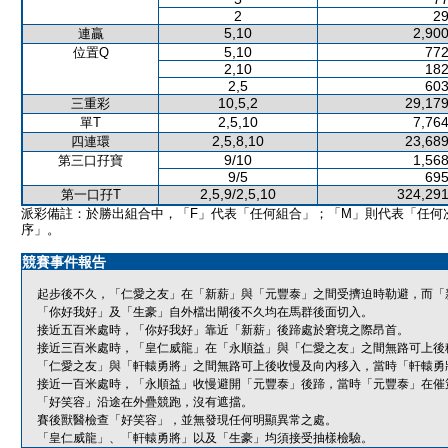
2
29
5,10
2,900
連贏
5,10
772
位置Q
2,10
182
2,5
603
10,5,2
29,179
三重彩
2,5,10
7,764
單T
2,5,8,10
23,689
四連環
9/10
1,568
第三口孖寶
9/5
695
2,5,9/2,5,10
324,291
第一口孖T
派彩備註：於勝出組合中，「F」代表「任何組合」；「M」則代表「任何
序」。
競賽事件報告
起步後不久，「仁愛之友」在「新薪」與「元豐泰」之間受擠迫時勒避，而「
「你好我好」及「生豪」自外檔出閘後不久均在馬群後面切入。
接近五百米處時，「你好我好」靠近「新薪」後蹄處於窘境之際昂首。
接近三百米處時，「皇仁威龍」在「永順益」與「仁愛之友」之間無路可上後
「仁愛之友」與「軒轅勇將」之間無路可上後收慢及向內移入，當時「軒轅勇
接近一百米處時，「永順益」收慢避開「元豐泰」後蹄，當時「元豐泰」在催
「好笑容」沿途在外疊競跑，沒有遮擋。
賽後獸醫檢查「好笑容」，並無發現任何明顯異常之處。
「皇仁威龍」、「軒轅勇將」以及「生豪」均須接受抽樣檢驗。