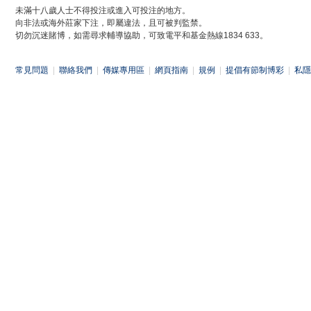
未滿十八歲人士不得投注或進入可投注的地方。
向非法或海外莊家下注，即屬違法，且可被判監禁。
切勿沉迷賭博，如需尋求輔導協助，可致電平和基金熱線1834 633。
常見問題
|
聯絡我們
|
傳媒專用區
|
網頁指南
|
規例
|
提倡有節制博彩
|
私隱