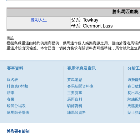
勝出馬匹血統
父系: Towkay
豐彩人生
母系: Clermont Lass
備註
模擬鳥瞰重溫由特約供應商提供，供馬迷作個人娛樂資訊之用。但由於香港馬場
重溫片段出現偏差。本會已盡一切努力務求有關資料盡可能準確，馬會就此並無責
賽事資料
賽馬消息及資訊
分析工
報名表
賽馬消息
速勢能
排位表(本地)
賽馬新聞資料庫
賽日數
賠率
主要賽事
初出馬
賽果
馬匹資料
騎練配
騎師分場表
騎師資料
馬匹搬
練馬師分場表
練馬師資料
貼士指
博彩要有節制