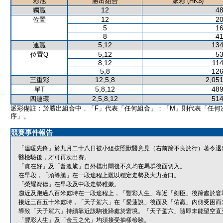
彩池
勝出組合
派彩 (HK$)
12
48
獨贏
12
20
位置
5
16
8
41
5,12
134
連贏
5,12
53
位置Q
8,12
114
5,8
126
12,5,8
2,051
三重彩
5,8,12
489
單T
2,5,8,12
514
四連環
派彩備註：於勝出組合中，「F」代表「任何組合」；「M」則代表「任何
序」。
競賽事件報告
「溫暖先鋒」於九月二十八日被小組按照獸醫意見（右前蹄不良於行）著令退
醫檢驗後，才可再次出賽。
「實在好」及「普渡馗」自外檔出閘後不久均在馬群後面切入。
在早段，「頭等艙」在一段途程上難以穩定走勢及大力搶口。
「榮耀資德」在早段及中段走勢稚嫩。
趨近及跑過八百米處時在一段途程上，「豐彩人生」靠近「劍臣」後蹄處於窘
接近三百五十米處時，「天子駕六」在「愛蓮說」後面及「佑贏」內側受困而
導致「天子駕六」持續靠近該駒後蹄處於窘境。「天子駕六」隨即未能望空直
「豐彩人生」及「金玉之光」均須接受抽樣檢驗。