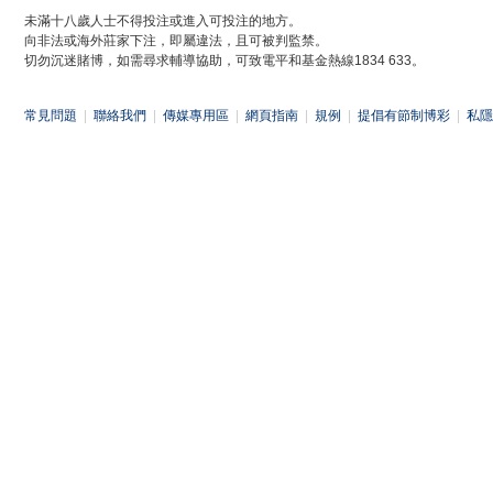
未滿十八歲人士不得投注或進入可投注的地方。
向非法或海外莊家下注，即屬違法，且可被判監禁。
切勿沉迷賭博，如需尋求輔導協助，可致電平和基金熱線1834 633。
常見問題
|
聯絡我們
|
傳媒專用區
|
網頁指南
|
規例
|
提倡有節制博彩
|
私隱