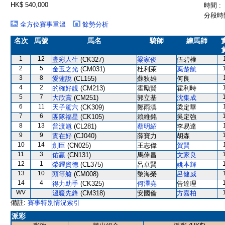
HK$ 540,000
時間 :
分段時間
全方位賽事重溫
餘勢分析
名次
馬號
馬名
騎師
練馬師
1
12
豐彩人生
(CK327)
梁家俊
伍碧權
2
5
金玉之光
(CM031)
杜利萊
葉楚航
3
8
愛蓮說
(CL155)
蘇狄雄
何良
4
2
的確好靚
(CM213)
霍勵賢
霍利時
5
7
大欣賞
(CM251)
郭立基
沈集成
6
11
天子駕六
(CK309)
鄭雨滇
梁定華
7
6
團隊福星
(CK105)
賴維銘
吳定強
8
13
普渡馗
(CL281)
蔡明紹
李易達
9
9
實在好
(CJ040)
薛寶力
胡森
10
14
劍臣
(CN025)
王志偉
賀賢
11
3
佑贏
(CN131)
馬偉昌
文家良
12
1
榮耀資德
(CL375)
呂卓賢
姚本輝
13
10
頭等艙
(CM008)
黎海榮
呂健威
14
4
得力助手
(CK325)
何澤堯
告達理
WV
溫暖先鋒
(CM318)
安國倫
方嘉柏
備註:
賽事特別情況索引
派彩