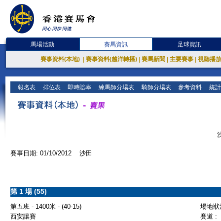
馬場活動
賽馬資訊
足球資訊
賽事資料(本地)
|
賽事資料(越洋轉播)
|
賽馬新聞
|
主要賽事
|
視聽播
報名表
排位表
即時賠率
練馬師分場表
騎師分場表
參考資料
統計
賽事日期: 01/10/2012 沙田
第 1 場 (55)
第五班 - 1400米 - (40-15)
場地狀況
西安讓賽
賽道 :