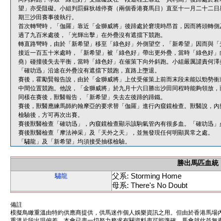
望」亦受阻礙。小組判罰蘇狄雄停賽（兩個香港賽馬日）直至十一月二十二日
期三沙田賽事後執行。
首次轉彎時，「伽羅」靠近「金獅威將」後蹄處於窘境時昂首，因而將頭轉側
過了九百米處後，「光輝出擊」在外疊沒有遮擋下競跑。
轉直路彎時，由於「新希望」移至「綠色好」外側望空，「新希望」因而與「
接近一百五十米處時，「新希望」被「綠色好」帶出更外疊，當時「綠色好」
堯）碰撞後失去平衡，當時「綠色好」在催策下向外斜跑。小組嚴厲譴責何澤
「確叻迅」沿途在外疊沒有遮擋下競跑，直路上墮退。
賽後，霍勵賢報告說，由於「金獅威將」上仗受催策上前而末段未能以勁勢衝
中間位置競跑。他說，「金獅威將」於九月十六日勝出沙田同程時能夠領放，
同樣在賽後，獸醫報告，「新希望」失去左後蹄的蹄鐵。
賽後，獸醫應練馬師約翰摩亞的要求替「伽羅」進行內窺鏡檢查。獸醫說，內
檢驗後，方可再次出賽。
賽後獸醫檢查「確叻迅」，內窺鏡檢查顯示該駒氣管內有很多血。「確叻迅」
賽後獸醫檢查「摩法神采」及「天外之天」，並無發現任何明顯異常之處。
「驌龍」及「新希望」均須接受抽樣檢驗。
勝出馬匹血統
父系: Storming Home
驌龍
母系: There's No Doubt
備註
模擬鳥瞰重溫由特約供應商提供，供馬迷作個人娛樂資訊之用。但由於香港馬場
重溫片段出現偏差。本會已盡一切努力務求有關資料盡可能準確，馬會就此並無責