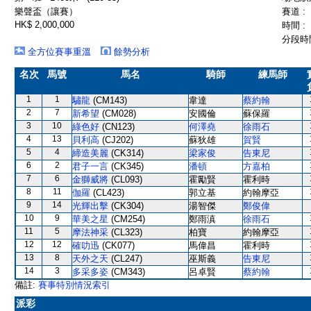
樂聲盃（讓賽）
賽道 :
HK$ 2,000,000
時間 :
分段時間
全方位賽事重溫
餘勢分析
名次
馬號
馬名
騎師
練馬師
1
1
驌龍
(CM143)
韋達
蔡約翰
2
7
新希望
(CM028)
安國倫
蘇保羅
3
10
綠色好
(CN123)
何澤堯
徐雨石
4
13
貝利高
(CJ202)
蘇狄雄
賀賢
5
4
締造美麗
(CK314)
梁家俊
告東尼
6
2
君子一言
(CK345)
潘頓
方嘉柏
7
6
金獅威將
(CL093)
霍勵賢
霍利時
8
11
伽羅
(CL423)
郭立基
約翰摩亞
9
14
光輝出擊
(CK304)
湯智傑
鄭俊偉
10
9
華美之星
(CM254)
鄭雨滇
徐雨石
11
5
摩法神采
(CL323)
柏寶
約翰摩亞
12
12
確叻迅
(CK077)
馬偉昌
霍利時
13
8
天外之天
(CL247)
巫斯義
告東尼
14
3
多采多姿
(CM343)
呂卓賢
蔡約翰
備註:
賽事特別情況索引
派彩