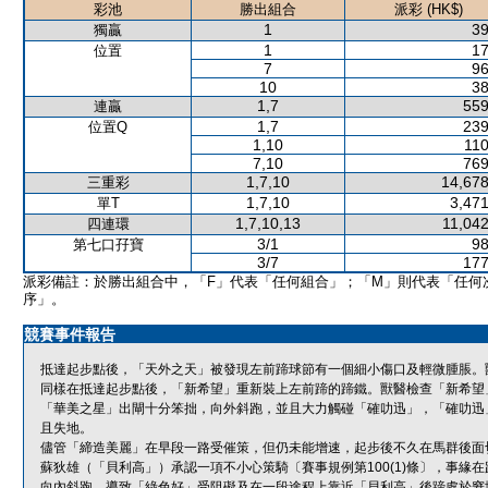
彩池
勝出組合
派彩 (HK$)
1
39
獨贏
1
17
位置
7
96
10
38
1,7
559
連贏
1,7
239
位置Q
1,10
110
7,10
769
1,7,10
14,678
三重彩
1,7,10
3,471
單T
1,7,10,13
11,042
四連環
3/1
98
第七口孖寶
3/7
177
派彩備註：於勝出組合中，「F」代表「任何組合」；「M」則代表「任何
序」。
競賽事件報告
抵達起步點後，「天外之天」被發現左前蹄球節有一個細小傷口及輕微腫脹。
同樣在抵達起步點後，「新希望」重新裝上左前蹄的蹄鐵。獸醫檢查「新希望
「華美之星」出閘十分笨拙，向外斜跑，並且大力觸碰「確叻迅」，「確叻迅
且失地。
儘管「締造美麗」在早段一路受催策，但仍未能增速，起步後不久在馬群後面
蘇狄雄（「貝利高」）承認一項不小心策騎〔賽事規例第100(1)條〕，事
向內斜跑，導致「綠色好」受阻礙及在一段途程上靠近「貝利高」後蹄處於窘