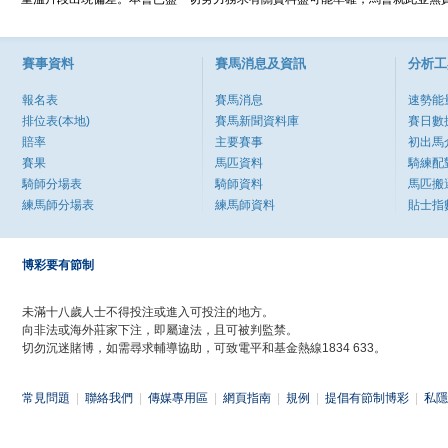
賽事資料
賽馬消息及資訊
分析工
報名表
賽馬消息
速勢能
排位表(本地)
賽馬新聞資料庫
賽日數
賠率
主要賽事
初出馬
賽果
馬匹資料
騎練配
騎師分場表
騎師資料
馬匹搬
練馬師分場表
練馬師資料
貼士指
博彩要有節制
未滿十八歲人士不得投注或進入可投注的地方。
向非法或海外莊家下注，即屬違法，且可被判監禁。
切勿沉迷賭博，如需尋求輔導協助，可致電平和基金熱線1834 633。
常見問題
|
聯絡我們
|
傳媒專用區
|
網頁指南
|
規例
|
提倡有節制博彩
|
私隱