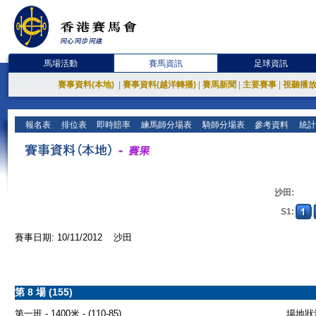
馬場活動
賽馬資訊
足球資訊
賽事資料(本地)
|
賽事資料(越洋轉播)
|
賽馬新聞
|
主要賽事
|
視聽播
報名表
排位表
即時賠率
練馬師分場表
騎師分場表
參考資料
統計
沙田:
S1:
賽事日期: 10/11/2012 沙田
第 8 場 (155)
第一班 - 1400米 - (110-85)
場地狀況