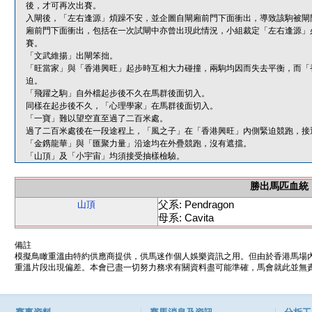
後，才可再次出賽。
入閘後，「左右逢源」煩躁不安，並企圖自閘廂前門下面衝出，導致該駒被閘
廂前門下面衝出，包括在一次試閘中亦曾出現此情況，小組裁定「左右逢源」
賽。
「文武維揚」出閘笨拙。
「旺當家」與「香港興旺」起步時互相大力碰撞，兩駒均因而失去平衡，而「
迫。
「飛躍之駒」自外檔起步後不久在馬群後面切入。
同樣在起步後不久，「心理學家」在馬群後面切入。
「一寶」難以望空直至過了二百米處。
過了二百米處後在一段途程上，「風之子」在「香港興旺」內側緊迫競跑，接
「金鎸龍華」與「匯聚力量」沿途均在外疊競跑，沒有遮擋。
「山頂」及「小宇宙」均須接受抽樣檢驗。
勝出馬匹血統
父系: Pendragon
山頂
母系: Cavita
備註
模擬鳥瞰重溫由特約供應商提供，供馬迷作個人娛樂資訊之用。但由於香港馬場
重溫片段出現偏差。本會已盡一切努力務求有關資料盡可能準確，馬會就此並無責