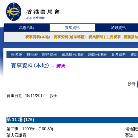
馬場活動
賽馬資訊
足球資訊
賽事資料(本地)
|
賽事資料(越洋轉播)
|
賽馬新聞
|
主要賽事
|
視聽播
報名表
排位表
即時賠率
練馬師分場表
騎師分場表
參考資料
統計
沙田:
賽事日期: 18/11/2012 沙田
第 11 場 (176)
第二班 - 1200米 - (100-80)
場地狀況
望夫石讓賽
賽道 :