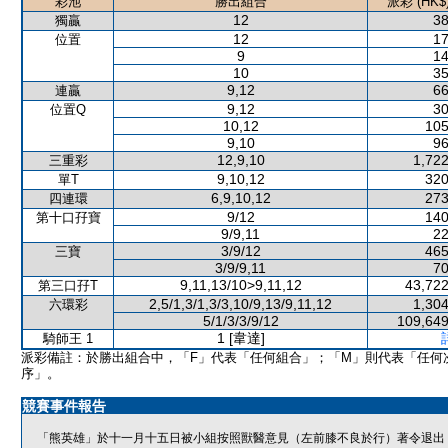
彩池
勝出組合
派彩 (HK$
12
38
獨贏
12
17
位置
9
14
10
35
9,12
66
連贏
9,12
30
位置Q
10,12
105
9,10
96
12,9,10
1,722
三重彩
9,10,12
320
單T
6,9,10,12
273
四連環
9/12
140
第十口孖寶
9/9,11
22
3/9/12
465
三寶
3/9/9,11
70
9,11,13/10>9,11,12
43,722
第三口孖T
2,5/1,3/1,3/3,10/9,13/9,11,12
1,304
六環彩
5/1/3/3/9/12
109,649
1 [韋達]
騎師王 1
派彩備註：於勝出組合中，「F」代表「任何組合」；「M」則代表「任何
序」。
競賽事件報告
「熊英雄」於十一月十五日被小組按照獸醫意見（左前膝不良於行）著令退出