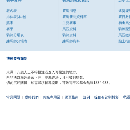
賽事資料
賽馬消息及資訊
分析工
報名表
賽馬消息
速勢能
排位表(本地)
賽馬新聞資料庫
賽日數
賠率
主要賽事
初出馬
賽果
馬匹資料
騎練配
騎師分場表
騎師資料
馬匹搬
練馬師分場表
練馬師資料
貼士指
博彩要有節制
未滿十八歲人士不得投注或進入可投注的地方。
向非法或海外莊家下注，即屬違法，且可被判監禁。
切勿沉迷賭博，如需尋求輔導協助，可致電平和基金熱線1834 633。
常見問題
|
聯絡我們
|
傳媒專用區
|
網頁指南
|
規例
|
提倡有節制博彩
|
私隱