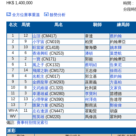
HK$ 1,400,000
時間 :
分段時間
全方位賽事重溫
餘勢分析
名次
馬號
馬名
騎師
練馬師
1
12
山頂
(CM417)
韋達
蔡約翰
2
9
小宇宙
(CN019)
柏寶
約翰摩亞
3
10
旺當家
(CL418)
黎海榮
姚本輝
4
6
香港興旺
(CN253)
潘頓
葉楚航
5
2
一寶
(CN171)
郭能
約翰摩亞
6
1
風之子
(CK132)
蔡明紹
告東尼
7
14
飛躍之駒
(CM172)
王志偉
徐雨石
8
4
名舵主
(CN017)
郭立基
蔡約翰
9
5
金鎸龍華
(CM293)
巫斯義
方嘉柏
10
8
文武維揚
(CL320)
杜利萊
文家良
11
3
幸運雄威
(CM280)
李寶利
苗禮德
12
13
心理學家
(CN390)
何澤堯
告達理
13
7
匯聚力量
(CN252)
鄭雨滇
鄭俊偉
WV-A
11
左右逢源
(CN447)
霍勵賢
胡森
WV
熊英雄
(CM220)
馬偉昌
霍利時
備註:
賽事特別情況索引
派彩