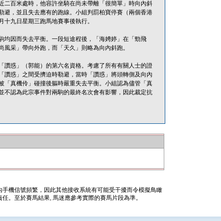
在接近二百米處時，他容許坐騎在尚未帶離「很簡單」時向內斜
勒避，並且失去應有的跑線。小組判罰柏寶停賽（兩個香港
月十九日星期三跑馬地賽事後執行。
駒均因而失去平衡。一段短途程後，「海娉婷」在「勁飛
尚風采」帶向外跑，而「天久」則略為向內斜跑。
「讚惑」（郭能）的第六名資格。考慮了所有有關人士的證
「讚惑」之間受擠迫時勒避，當時「讚惑」將頭轉側及向內
被「真機伶」碰撞後軀時嚴重失去平衡。小組認為儘管「真
並不認為此宗事件對兩駒的最終名次會有影響，因此裁定抗
內手機信號頻繁，因此其他接收系統有可能受干擾而令模擬鳥瞰
任。至於賽馬結果, 馬迷應參考實際的賽馬片段為準。