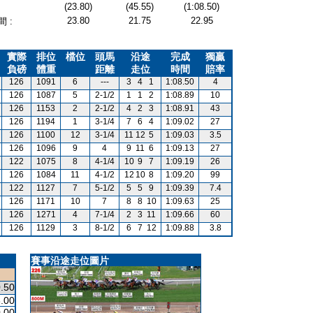
(23.80)
(45.55)
(1:08.50)
23.80
21.75
22.95
 :
實際
排位
檔位
頭馬
沿途
完成
獨贏
負磅
體重
距離
走位
時間
賠率
126
1091
6
---
3
4
1
1:08.50
4
126
1087
5
2-1/2
1
1
2
1:08.89
10
126
1153
2
2-1/2
4
2
3
1:08.91
43
126
1194
1
3-1/4
7
6
4
1:09.02
27
126
1100
12
3-1/4
11
12
5
1:09.03
3.5
126
1096
9
4
9
11
6
1:09.13
27
122
1075
8
4-1/4
10
9
7
1:09.19
26
126
1084
11
4-1/2
12
10
8
1:09.20
99
122
1127
7
5-1/2
5
5
9
1:09.39
7.4
126
1171
10
7
8
8
10
1:09.63
25
126
1271
4
7-1/4
2
3
11
1:09.66
60
126
1129
3
8-1/2
6
7
12
1:09.88
3.8
賽事沿途走位圖片
.50
.00
.00