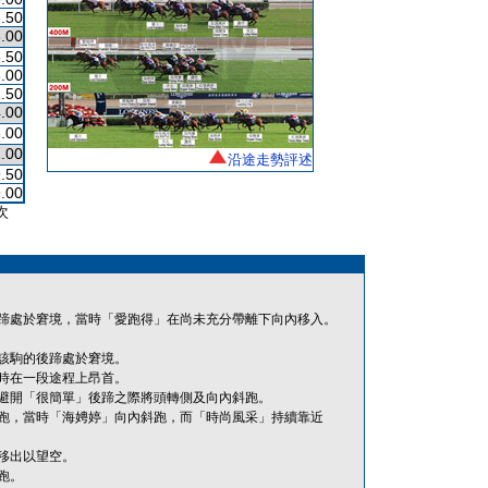
.50
.00
.50
.00
.50
.00
.00
.00
沿途走勢評述
.50
.00
次
蹄處於窘境，當時「愛跑得」在尚未充分帶離下向內移入。
該駒的後蹄處於窘境。
時在一段途程上昂首。
避開「很簡單」後蹄之際將頭轉側及向內斜跑。
跑，當時「海娉婷」向內斜跑，而「時尚風采」持續靠近
移出以望空。
跑。