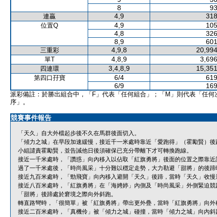
8
93
4,9
318
連贏
4,9
105
位置Q
4,8
326
8,9
601
4,9,8
20,994
三重彩
4,8,9
3,696
單T
3,4,8,9
15,351
四連環
6/4
619
第四口孖寶
6/9
169
派彩備註：於勝出組合中，「F」代表「任何組合」；「M」則代表「任何
序」。
競賽事件報告
「天久」自大外檔起步後不久在馬群後面切入。
「傾力之城」在早段加速緩慢，接近千一米處時靠近「愛跑得」（霍勵賢）後
小組譴責霍勵賢，並告誡他日後須確保已充分帶離下才可轉換跑線。
接近一千米處時，「讚惑」向內移入以佔取「紅旗勇將」後面的位置之際靠近
過了一千米處後，「時尚風采」十分難以穩定走勢，大力勒避「甜將」的後蹄
接近九百米處時，「勁飛寶」向內移入避開「天久」後蹄，當時「天久」收慢
接近八百米處時，「紅旗勇將」在「海娉婷」內側及「時尚風采」外側緊迫競
「甜將」後蹄處於窘境之際向外斜跑。
轉直路彎時，「很簡單」被「紅旗勇將」帶出更外疊，當時「紅旗勇將」向外
接近二百米處時，「真機伶」被「傾力之城」碰撞，當時「傾力之城」向內斜