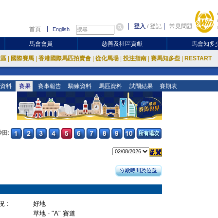
登入
/
登記
常見問題
首頁
English
馬會會員
慈善及社區貢獻
馬會知多
放區
|
國際賽馬
|
香港國際馬匹拍賣會
|
從化馬場
|
投注指南
|
賽馬知多些
|
RESTART
資料
賽果
賽事報告
騎練資料
馬匹資料
試閘結果
賽期表
沙田:
 :
好地
草地 - "A" 賽道