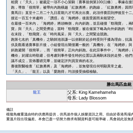
柏寶（「天久」）被裁定一項不小心策騎〔賽事規例第100(1)條〕，事緣
跑，導致「很簡單」被帶向內跑橫越「紅旗勇將」的跑線，「紅旗勇將」因而
賽馬日）直至十二月二十九日星期六才可再次出賽。此項停賽罰則押後至十二
接近一百五十米處時，「讚惑」在「海娉婷」後面受困而未能望空。
在最後一百米內，「海娉婷」將頭轉側，向內斜跑，並且碰撞「勁飛寶」，兩
寶」與「天久」之間受擠迫，當時「勁飛寶」被在催策下略為向外斜跑的「時
在末段，「勁飛寶」在「時尚風采」與「天久」之間緊迫競跑。
跑第七名的「真機伶」之騎師池添謙一以坐騎於起步時受到干擾為理由，抗議
供及觀看過賽事影片後，小組發現出閘僅屬一般的「真機伶」在「海娉婷」與
斜跑避開「很簡單」，而「很簡單」正向內斜跑。在此宗事件中，「海娉婷」
機伶」於躍出時勒避，但考慮到事件發生時的位置以及兩駒末段的走勢，他們
議不成立，宣佈覆磅完畢，並確定評判員宣佈的名次。
賽後獸醫檢查「紅旗勇將」及「海娉婷」，並無發現任何明顯異常之處。
「天久」、「龍王」以及「愛跑得」均須接受抽樣檢驗。
勝出馬匹血統
父系: King Kamehameha
龍王
母系: Lady Blossom
備註
模擬鳥瞰重溫由特約供應商提供，供馬迷作個人娛樂資訊之用。但由於香港馬場
重溫片段出現偏差。本會已盡一切努力務求有關資料盡可能準確，馬會就此並無責