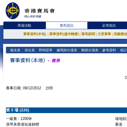
馬場活動
賽馬資訊
足球資訊
賽事資料(本地)
|
賽事資料(越洋轉播)
|
賽馬新聞
|
主要賽事
|
視聽播
報名表
排位表
即時賠率
練馬師分場表
騎師分場表
參考資料
統計
賽事日期: 09/12/2012 沙田
第 5 場 (226)
一級賽 - 1200米
場地狀況
浪琴表香港短途錦標
賽道 :