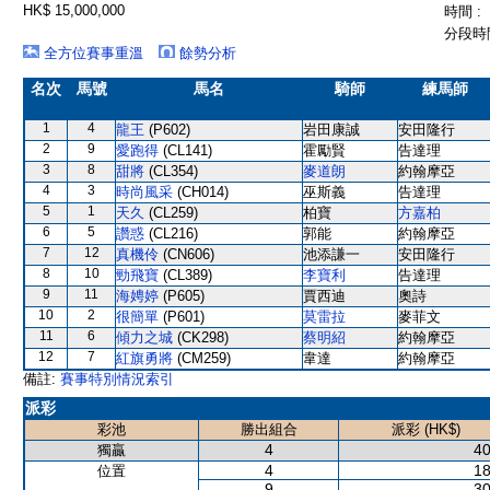
HK$ 15,000,000
時間 :
分段時間
全方位賽事重溫
餘勢分析
名次
馬號
馬名
騎師
練馬師
1
4
龍王
(P602)
岩田康誠
安田隆行
2
9
愛跑得
(CL141)
霍勵賢
告達理
3
8
甜將
(CL354)
麥道朗
約翰摩亞
4
3
時尚風采
(CH014)
巫斯義
告達理
5
1
天久
(CL259)
柏寶
方嘉柏
6
5
讚惑
(CL216)
郭能
約翰摩亞
7
12
真機伶
(CN606)
池添謙一
安田隆行
8
10
勁飛寶
(CL389)
李寶利
告達理
9
11
海娉婷
(P605)
賈西迪
奧詩
10
2
很簡單
(P601)
莫雷拉
麥菲文
11
6
傾力之城
(CK298)
蔡明紹
約翰摩亞
12
7
紅旗勇將
(CM259)
韋達
約翰摩亞
備註:
賽事特別情況索引
派彩
彩池
勝出組合
派彩 (HK$)
4
40
獨贏
4
18
位置
9
30