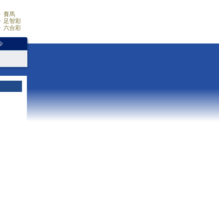
賽馬
足智彩
六合彩
少