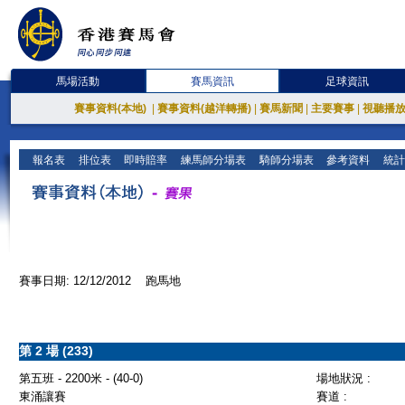
馬場活動
賽馬資訊
足球資訊
賽事資料(本地)
|
賽事資料(越洋轉播)
|
賽馬新聞
|
主要賽事
|
視聽播
報名表
排位表
即時賠率
練馬師分場表
騎師分場表
參考資料
統計
賽事日期: 12/12/2012 跑馬地
第 2 場 (233)
第五班 - 2200米 - (40-0)
場地狀況 :
東涌讓賽
賽道 :