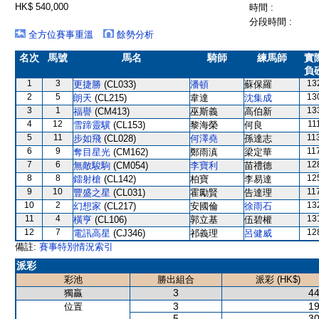
HK$ 540,000
時間 :
分段時間 :
全方位賽事重溫
餘勢分析
名次
馬號
馬名
騎師
練馬師
實
負
1
3
13
更捷勝
(CL033)
潘頓
蘇保羅
2
5
13
朗天
(CL215)
韋達
沈集成
3
1
13
福譽
(CM413)
巫斯義
高伯新
4
12
11
雪蹄靈驥
(CL153)
黎海榮
何良
5
11
11
步如飛
(CL028)
何澤堯
孫達志
6
9
11
奪目星光
(CM162)
鄭雨滇
梁定華
7
6
12
無敵駿駒
(CM054)
李寶利
苗禮德
8
8
12
鐳射槍
(CL142)
柏寶
李易達
9
10
11
豐盛之星
(CL031)
霍勵賢
告達理
10
2
13
幻想家
(CL217)
安國倫
徐雨石
11
4
13
橫亨
(CL106)
郭立基
伍碧權
12
7
12
電訊高星
(CJ346)
祁義理
呂健威
備註:
賽事特別情況索引
派彩
彩池
勝出組合
派彩 (HK$)
3
44
獨贏
3
19
位置
5
30