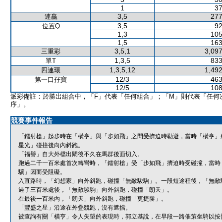
1
37
3,5
277
連贏
3,5
92
位置Q
1,3
105
1,5
163
3,5,1
3,097
三重彩
1,3,5
833
單T
1,3,5,12
1,492
四連環
12/3
463
第一口孖寶
12/5
108
派彩備註：於勝出組合中，「F」代表「任何組合」；「M」則代表「任何
序」。
競賽事件報告
「鐳射槍」起步時在「橫亨」與「步如飛」之間受擠迫時勒避，當時「橫亨」
星光」碰撞後向內斜跑。
「福譽」自大外檔出閘後不久在馬群後面切入。
跑過二千一百米處首次轉彎時，「鐳射槍」受「步如飛」擠迫時受碰撞，當時
驥」因而受阻礙。
入直路時，「幻想家」向外斜跑，碰撞「無敵駿駒」。一段短途程後，「無敵
過了三百米處後，「無敵駿駒」向外斜跑，碰撞「朗天」。
在最後一百米內，「朗天」向外斜跑，碰撞「更捷勝」。
「豐盛之星」沿途在外疊競跑，沒有遮擋。
被查詢有關「橫亨」令人失望的表現時，郭立基說，在早段一路催策坐騎以按