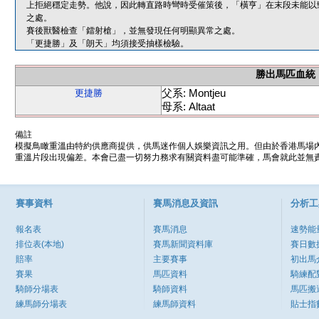
上拒絕穩定走勢。他說，因此轉直路時彎時受催策後，「橫亨」在末段未能以
之處。
賽後獸醫檢查「鐳射槍」，並無發現任何明顯異常之處。
「更捷勝」及「朗天」均須接受抽樣檢驗。
勝出馬匹血統
父系: Montjeu
更捷勝
母系: Altaat
備註
模擬鳥瞰重溫由特約供應商提供，供馬迷作個人娛樂資訊之用。但由於香港馬場
重溫片段出現偏差。本會已盡一切努力務求有關資料盡可能準確，馬會就此並無責
賽事資料
賽馬消息及資訊
分析工
報名表
賽馬消息
速勢能
排位表(本地)
賽馬新聞資料庫
賽日數
賠率
主要賽事
初出馬
賽果
馬匹資料
騎練配
騎師分場表
騎師資料
馬匹搬
練馬師分場表
練馬師資料
貼士指