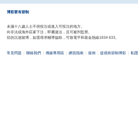
博彩要有節制
未滿十八歲人士不得投注或進入可投注的地方。
向非法或海外莊家下注，即屬違法，且可被判監禁。
切勿沉迷賭博，如需尋求輔導協助，可致電平和基金熱線1834 633。
常見問題
|
聯絡我們
|
傳媒專用區
|
網頁指南
|
規例
|
提倡有節制博彩
|
私隱