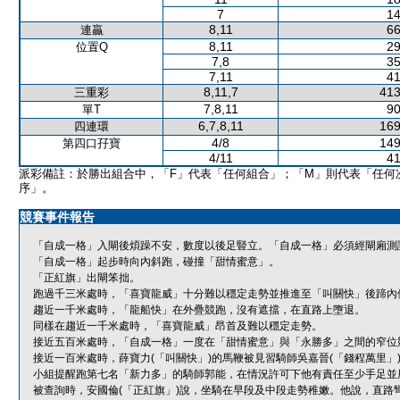
7
14
8,11
66
連贏
8,11
29
位置Q
7,8
35
7,11
41
8,11,7
413
三重彩
7,8,11
90
單T
6,7,8,11
169
四連環
4/8
149
第四口孖寶
4/11
41
派彩備註：於勝出組合中，「F」代表「任何組合」；「M」則代表「任何
序」。
競賽事件報告
「自成一格」入閘後煩躁不安，數度以後足豎立。「自成一格」必須經閘廂測
「自成一格」起步時向內斜跑，碰撞「甜情蜜意」。
「正紅旗」出閘笨拙。
跑過千三米處時，「喜寶龍威」十分難以穩定走勢並推進至「叫關快」後蹄內
趨近一千米處時，「龍船快」在外疊競跑，沒有遮擋，在直路上墮退。
同樣在趨近一千米處時，「喜寶龍威」昂首及難以穩定走勢。
接近五百米處時，「自成一格」一度在「甜情蜜意」與「永勝多」之間的窄位
接近一百米處時，薛寶力(「叫關快」)的馬鞭被見習騎師吳嘉晉(「錢程萬里」
小組提醒跑第七名「新力多」的騎師郭能，在情況許可下他有責任至少手足並
被查詢時，安國倫(「正紅旗」)說，坐騎在早段及中段走勢稚嫩。他說，直路