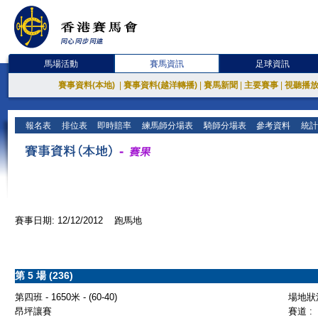
馬場活動
賽馬資訊
足球資訊
賽事資料(本地)
|
賽事資料(越洋轉播)
|
賽馬新聞
|
主要賽事
|
視聽播
報名表
排位表
即時賠率
練馬師分場表
騎師分場表
參考資料
統計
賽事日期: 12/12/2012 跑馬地
第 5 場 (236)
第四班 - 1650米 - (60-40)
場地狀況
昂坪讓賽
賽道 :