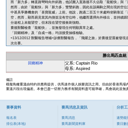
而「新力多」轉直路彎時向外斜跑，他試圖入直路後不久佔取「龍船快」與「
然而，由於「龍船快」與「新力多」雙雙斜跑，因此在該兩駒之間出現的空位
中甚具爭勝機會的「喜寶龍威」上前。他說，跑過二百五十米處時坐騎靠近「
空，然而，顯而易見當其內側並沒有空位時，他繼而選擇向外移出，並持續跟
分途程上未能望空，但末段在望空後衝刺強勁。
賽後獸醫檢查「龍船快」，並無發現任何明顯異常之處。
「回鄉精神」及「自成一格」均須接受抽樣檢驗。
<13/12/2012 獸醫報告增補>診療獸醫報告，「飛躍之旅」於賽後翌晨
次出賽。
勝出馬匹血統
父系: Captain Rio
回鄉精神
母系: Aspired
備註
模擬鳥瞰重溫由特約供應商提供，供馬迷作個人娛樂資訊之用。但由於香港馬場
重溫片段出現偏差。本會已盡一切努力務求有關資料盡可能準確，馬會就此並無責
賽事資料
賽馬消息及資訊
分析工
報名表
賽馬消息
速勢能
排位表(本地)
賽馬新聞資料庫
賽日數