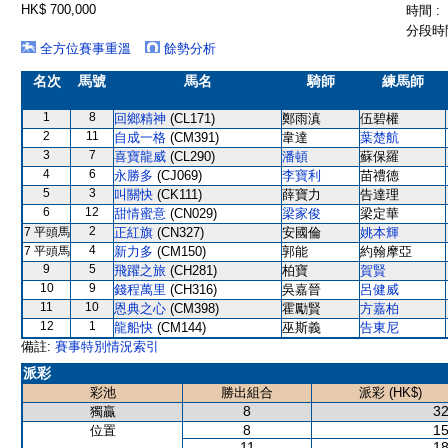
HK$ 700,000
時間 :
分段時間
全方位賽事重溫
餘勢分析
名次
馬號
馬名
騎師
練馬師
1
8
回鄉精神
(CL171)
鄭雨滇
伍碧權
2
11
自成一格
(CM391)
韋達
葉楚航
3
7
喜寶龍威
(CL290)
潘頓
蘇保羅
4
6
永勝多
(CJ069)
李寶利
苗禮德
5
3
叫關快
(CK111)
薛寶力
告達理
6
12
甜情蜜意
(CN029)
梁家俊
梁定華
2
7 平頭馬
正紅旗
(CN327)
安國倫
姚本輝
4
7 平頭馬
新力多
(CM150)
郭能
約翰摩亞
9
5
飛躍之旅
(CH281)
柏寶
賀賢
10
9
錢程萬里
(CH316)
吳嘉晉
呂健威
11
10
恩典之心
(CM398)
霍勵賢
方嘉柏
12
1
龍船快
(CM144)
巫斯義
告東尼
備註:
賽事特別情況索引
派彩
彩池
勝出組合
派彩 (HK$)
8
32
獨贏
8
15
位置
11
18