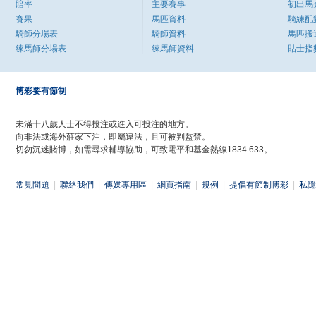
賠率
主要賽事
初出馬
賽果
馬匹資料
騎練配
騎師分場表
騎師資料
馬匹搬
練馬師分場表
練馬師資料
貼士指
博彩要有節制
未滿十八歲人士不得投注或進入可投注的地方。
向非法或海外莊家下注，即屬違法，且可被判監禁。
切勿沉迷賭博，如需尋求輔導協助，可致電平和基金熱線1834 633。
常見問題
|
聯絡我們
|
傳媒專用區
|
網頁指南
|
規例
|
提倡有節制博彩
|
私隱