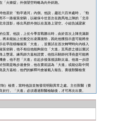
在「火燎腚」外側望空時略為向外斜跑。
時他居於「勁卒過河」內側。他說，趨近六百米處時，「勁
而不一路催策坐騎，以確保今仗首次在跑馬地上陣的「北非
北非諜影」移出馬群外側以在直路上望空。小組告誡梁家
的位置。他說，上仗今季首戰勝出時，由於首次上陣充滿新
，將未能如上仗般交出凌厲後勁，因此他獲指示盡可能將坐
示在早段積極催策「大進」，並嘗試在首次轉彎時向內移入
催策坐騎，他不相信他能夠留住「大進」至馬群之後以嘗試
路上墮退。練馬師方嘉柏證實，他指示騎師何澤堯盡可能將
機會，他不想「大進」在起步後落後該駒太遠。他進一步證
於預期是晚步速會快，他在賽前認為「大進」或能佔取中間
堯及方嘉柏，他們的解釋均會被載入報告。賽後獸醫檢查
（賽事管制）檢查，當時他說並無發現明顯異常之處。主任獸醫（賽
良於行。「大進」必須通過獸醫檢驗後，才可再次出賽。