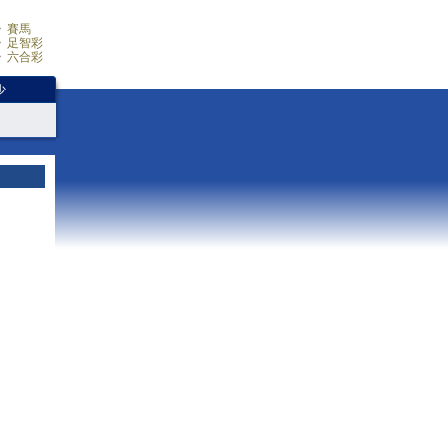
賽馬
足智彩
六合彩
少