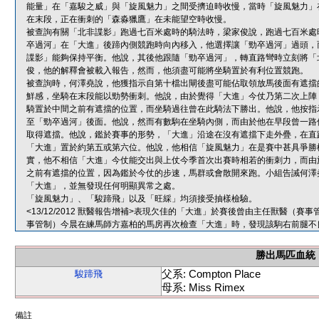
能量」在「嘉駿之威」與「旋風魅力」之間受擠迫時收慢，當時「旋風魅力」
在末段，正在衝刺的「森淼獵鷹」在未能望空時收慢。
被查詢有關「北非諜影」跑過七百米處時的騎法時，梁家俊說，跑過七百米處
卒過河」在「大進」後蹄內側競跑時向內移入，他選擇讓「勁卒過河」過頭，
諜影」能夠保持平衡。他說，其後他跟隨「勁卒過河」，轉直路彎時立刻將「
俊，他的解釋會被載入報告，然而，他須盡可能將坐騎置於有利位置競跑。
被查詢時，何澤堯說，他獲指示自第十檔出閘後盡可能佔取領放馬後面有遮擋
鮮感，坐騎在末段能以勁勢衝刺。他說，由於覺得「大進」今仗乃第二次上陣
騎置於中間之前有遮擋的位置，而坐騎過往曾在此騎法下勝出。他說，他按指
至「勁卒過河」後面。他說，然而有數駒在坐騎內側，而由於他在早段曾一路
取得遮擋。他說，鑑於賽事的形勢，「大進」沿途在沒有遮擋下走外疊，在直
「大進」置於約第五或第六位。他說，他相信「旋風魅力」在是賽中甚具爭勝
實，他不相信「大進」今仗能交出與上仗今季首次出賽時相若的衝刺力，而由
之前有遮擋的位置，因為鑑於今仗的步速，馬群或會散開來跑。小組告誡何澤
「大進」，並無發現任何明顯異常之處。
「旋風魅力」、「駿蹄飛」以及「旺綵」均須接受抽樣檢驗。
<13/12/2012 獸醫報告增補>表現欠佳的「大進」於賽後曾由主任獸醫
事管制）今晨在練馬師方嘉柏的馬房再次檢查「大進」時，發現該駒右前腿不
勝出馬匹血統
父系: Compton Place
駿蹄飛
母系: Miss Rimex
備註