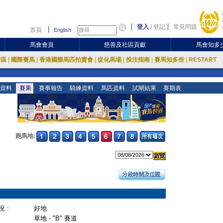
登入
/
登記
常見問題
首頁
English
馬會會員
慈善及社區貢獻
馬會知多
放區
|
國際賽馬
|
香港國際馬匹拍賣會
|
從化馬場
|
投注指南
|
賽馬知多些
|
RESTART
資料
賽果
賽事報告
騎練資料
馬匹資料
試閘結果
賽期表
跑馬地:
 :
好地
草地 - "B" 賽道