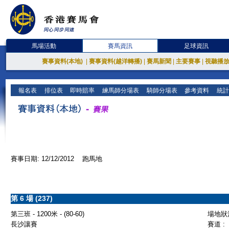
馬場活動
賽馬資訊
足球資訊
賽事資料(本地)
|
賽事資料(越洋轉播)
|
賽馬新聞
|
主要賽事
|
視聽播
報名表
排位表
即時賠率
練馬師分場表
騎師分場表
參考資料
統計
賽事日期: 12/12/2012 跑馬地
第 6 場 (237)
第三班 - 1200米 - (80-60)
場地狀況
長沙讓賽
賽道 :