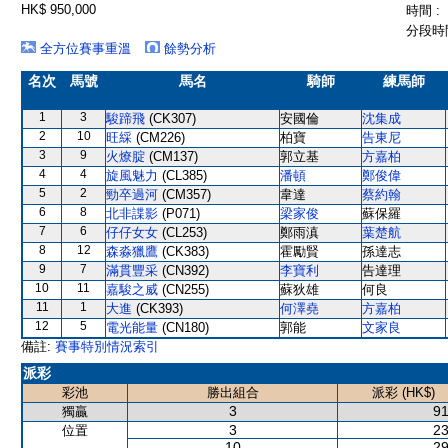
HK$ 950,000
時間 :
分段時間
全方位賽事重溫
餘勢分析
名次
馬號
馬名
騎師
練馬師
1
3
駿蹄飛
(CK307)
安國倫
沈集成
2
10
旺綵
(CM226)
柏寶
告東尼
3
9
火燎腚
(CM137)
郭立基
方嘉柏
4
4
旋風魅力
(CL385)
潘頓
鄭俊偉
5
2
勁卒過河
(CM357)
韋達
蔡約翰
6
8
北非諜影
(P071)
梁家俊
蘇保羅
7
6
仔仔女女
(CL253)
鄭雨滇
葉楚航
8
12
森淼獵鷹
(CK383)
霍勵賢
孫達志
9
7
滿貫豐采
(CN392)
李寶利
告達理
10
11
嘉駿之威
(CN255)
蘇狄雄
何良
11
1
大進
(CK393)
何澤堯
方嘉柏
12
5
電光能量
(CN180)
郭能
文家良
備註:
賽事特別情況索引
派彩
彩池
勝出組合
派彩 (HK$)
3
91
獨贏
3
23
位置
10
29