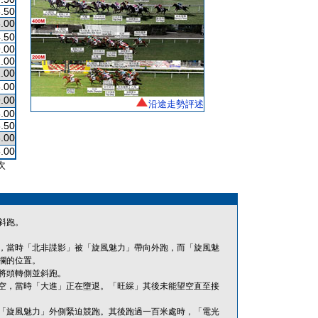
.50
.00
.50
.00
.00
.00
.00
.00
沿途走勢評述
.00
.50
.00
.00
次
斜跑。
，當時「北非諜影」被「旋風魅力」帶向外跑，而「旋風魅
欄的位置。
將頭轉側並斜跑。
空，當時「大進」正在墮退。「旺綵」其後未能望空直至接
「旋風魅力」外側緊迫競跑。其後跑過一百米處時，「電光