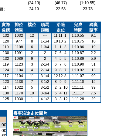
(24.19)
(46.77)
(1:10.55)
24.19
22.58
23.78
 :
實際
排位
檔位
頭馬
沿途
完成
獨贏
負磅
體重
距離
走位
時間
賠率
132
1032
12
---
11
11
1
1:10.55
9.1
120
977
8
1-1/4
10
10
2
1:10.75
10
119
1108
6
1-3/4
1
1
3
1:10.86
19
130
1091
2
2
7
6
4
1:10.87
2.2
132
1089
9
2
4
5
5
1:10.89
5.9
119
1123
3
2-1/4
6
7
6
1:10.90
51
124
1104
4
2-1/4
9
8
7
1:10.92
13
117
1104
11
3-1/4
12
12
8
1:11.07
99
123
1138
7
3-1/2
8
9
9
1:11.10
15
114
1022
5
3-1/2
2
2
10
1:11.11
99
130
1170
10
3-3/4
5
4
11
1:11.17
7.5
125
1030
1
4-1/2
3
3
12
1:11.28
29
賽事沿途走位圖片
.00
.00
.50