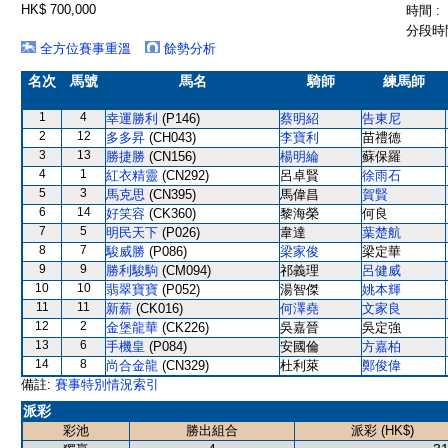
HK$ 700,000
時間 :
分段時間
全方位賽事重溫
餘勢分析
名次
馬號
馬名
騎師
練馬師
1
4
幸運勝利
(P146)
蔡明紹
告東尼
2
12
多多昇
(CH043)
李寶利
苗禮德
3
13
勝捷勝
(CN156)
楊明綸
蘇保羅
4
1
紅衣精靈
(CN292)
呂卓賢
徐雨石
5
3
馬克思
(CN395)
馬偉昌
賀賢
6
14
好笑容
(CK360)
黎海榮
何良
7
5
明民天下
(P026)
韋達
葉楚航
8
7
駿威勝
(P086)
梁家俊
梁定華
9
9
勝利駿駒
(CM094)
祁義理
呂健威
10
10
翡翠寶寶
(P052)
湯智傑
姚本輝
11
11
新薪
(CK016)
何澤堯
文家良
12
2
金堡龍華
(CK226)
吳嘉晉
吳定強
13
6
手機皇
(P084)
安國倫
方嘉柏
14
8
尚合金龍
(CN329)
杜利萊
鄭俊偉
備註:
賽事特別情況索引
派彩
彩池
勝出組合
派彩 (HK$)