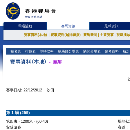
馬場活動
賽馬資訊
足球資訊
賽事資料(本地)
|
賽事資料(越洋轉播)
|
賽馬新聞
|
主要賽事
|
視聽播
報名表
排位表
即時賠率
練馬師分場表
騎師分場表
參考資料
統計
賽事日期: 22/12/2012 沙田
第 1 場 (259)
第四班 - 1200米 - (60-40)
場地狀況
安蔭讓賽
賽道 :