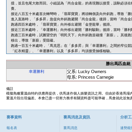
擋，並且包尾大敗而回。小組認為「尚合金龍」的表現難以接受，該駒必須在
賽。
接近八百五十米處首次轉彎時，「翡翠寶寶」將頭轉側及向外斜跑，導致「勝
進入直路時，「多多昇」急促向外斜跑避開「尚合金龍」後蹄，當時「尚合金
跑過四百米處時，「翡翠寶寶」向外移出避開「金堡龍華」後蹄。
接近三百米處時，「幸運勝利」向外移出避開「勝利駿駒」後蹄，當時「勝利
跑過三百米處時，試圖望空的「明民天下」向外斜跑並碰撞「新薪」。其後跑
移出，導致「新薪」受阻礙。
跑過一百五十米處時，「馬克思」在「多多昇」與「幸運勝利」之間的窄位競
「紅衣精靈」、「幸運勝利」以及「多多昇」均須接受抽樣檢驗。
勝出馬匹血統
父系: Lucky Owners
幸運勝利
母系: Princess Carnegie
備註
模擬鳥瞰重溫由特約供應商提供，供馬迷作個人娛樂資訊之用。但由於香港馬場
重溫片段出現偏差。本會已盡一切努力務求有關資料盡可能準確，馬會就此並無責
賽事資料
賽馬消息及資訊
分析工
報名表
賽馬消息
速勢能