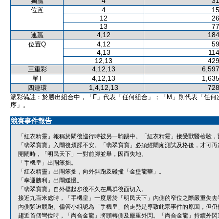
4
31
獨贏
4
15
位置
12
26
13
77
4,12
184
連贏
4,12
59
位置Q
4,13
114
12,13
429
4,12,13
6,597
三重彩
4,12,13
1,635
單T
1,4,12,13
728
四連環
派彩備註：於勝出組合中，「F」代表「任何組合」；「M」則代表「任何
序」。
競賽事件報告
「紅衣精靈」報稱於閘後巡行時被另一駒踢中。「紅衣精靈」接受獸醫檢驗，
「翡翠寶寶」入閘後煩躁不安。「翡翠寶寶」必須經閘廂測試及格後，才可再
開閘時，「明民天下」一對前腳並舉，因而失地。
「手機皇」出閘笨拙。
「紅衣精靈」出閘笨拙，向外斜跑及碰撞「金堡龍華」。
「幸運勝利」出閘緩慢。
「翡翠寶寶」自外檔起步後不久在馬群後面切入。
接近九百米處時，「手機皇」一度居於「明民天下」內側的窄位之際嚴重失去平
內側緊迫競跑。儘管小組認為「手機皇」的走勢是導致此宗事件的原因，但仍
趨近首個彎位時，「尚合金龍」將頭轉側及嚴重外閃。「尚合金龍」持續外閃