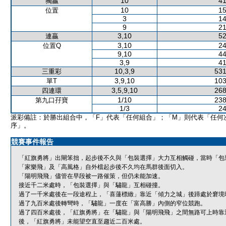
10
41
獨贏
10
15
位置
3
14
9
21
3,10
52
連贏
3,10
24
位置Q
9,10
44
3,9
41
10,3,9
531
三重彩
3,9,10
103
單T
3,5,9,10
268
四連環
1/10
238
第九口孖寶
1/3
24
派彩備註：於勝出組合中，「F」代表「任何組合」；「M」則代表「任何
序」。
競賽事件報告
「紅旗勇將」出閘笨拙，起步後不久與「包裝選擇」大力互相觸碰，當時「包
「家樂飛」及「高風格」自外檔起步後不久均在馬群後面切入。
「陽明飛飛」儘管在早段被一路催策，但仍未能加速。
接近千二米處時，「包裝選擇」與「驌龍」互相碰撞。
過了一千米處後在一段途程上，「喜蓮標緻」靠近「傾力之城」後蹄處於窘境
過了九百米處後轉彎時，「驌龍」一度在「富高勝」內側的窄位競跑。
過了四百米處後，「紅旗勇將」在「驌龍」與「陽明飛飛」之間無路可上時靠
後，「紅旗勇將」未能望空直至趨近二百米處。