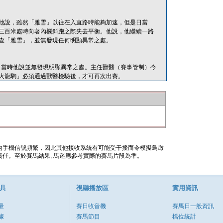
他說，雖然「雅雪」以往在入直路時能夠加速，但是日當
三百米處時向著內欄斜跑之際失去平衡。他說，他繼續一路
查「雅雪」，並無發現任何明顯異常之處。
檢查，當時他說並無發現明顯異常之處。主任獸醫（賽事管制）今
火龍駒」必須通過獸醫檢驗後，才可再次出賽。
內手機信號頻繁，因此其他接收系統有可能受干擾而令模擬鳥瞰
任。至於賽馬結果, 馬迷應參考實際的賽馬片段為準。
具
視聽播放區
實用資訊
量
賽日收音機
賽馬日一般資訊
據
賽馬節目
檔位統計