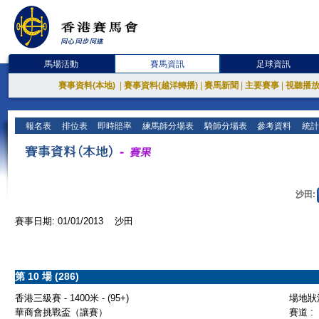
馬場活動
賽馬資訊
足球資訊
賽事資料(本地)
|
賽事資料(越洋轉播)
|
賽馬新聞
|
主要賽事
|
視聽播
報名表
排位表
即時賠率
練馬師分場表
騎師分場表
參考資料
統計
沙田:
賽事日期: 01/01/2013 沙田
第 10 場 (286)
香港三級賽 - 1400米 - (95+)
場地狀況
華商會挑戰盃（讓賽）
賽道 :