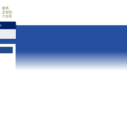
賽馬
足智彩
六合彩
少