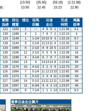
(13.50)
(35.95)
(59.18)
(1:21.98)
13.50
22.45
23.23
22.80
 :
實際
排位
檔位
頭馬
沿途
完成
獨贏
負磅
體重
距離
走位
時間
賠率
121
1104
2
---
4
6
6
1
1:21.98
4.1
130
1188
4
1
7
8
7
2
1:22.15
3
123
1149
1
1-1/4
10
10
9
3
1:22.16
6.7
128
1144
5
2-1/4
12
13
11
4
1:22.32
10
133
1089
6
2-1/2
8
9
10
5
1:22.37
11
130
1106
12
2-1/2
5
5
5
6
1:22.39
16
121
1196
9
3-1/4
6
7
8
7
1:22.48
99
118
1094
13
4
14
14
14
8
1:22.62
99
129
1176
10
4-1/2
3
2
2
9
1:22.70
20
116
1084
7
5-1/4
11
12
13
10
1:22.82
99
125
1273
3
5-1/2
2
3
4
11
1:22.86
43
117
1189
14
5-1/2
13
11
12
11
1:22.86
99
124
1097
11
6-3/4
9
4
3
13
1:23.07
38
124
1196
8
7-1/4
1
1
1
14
1:23.12
8.2
賽事沿途走位圖片