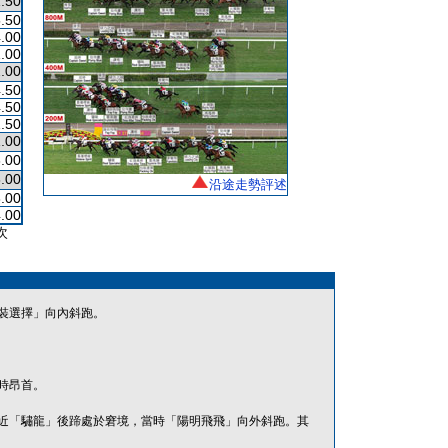
.50
.50
.00
.00
.00
.50
.50
.50
.00
.00
.00
沿途走勢評述
.00
.00
次
裝選擇」向內斜跑。
時昂首。
近「驌龍」後蹄處於窘境，當時「陽明飛飛」向外斜跑。其