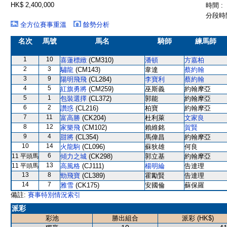
HK$ 2,400,000
時間 :
分段時間
全方位賽事重溫
餘勢分析
名次
馬號
馬名
騎師
練馬師
1
10
喜蓮標緻
(CM310)
潘頓
方嘉柏
2
3
驌龍
(CM143)
韋達
蔡約翰
3
9
陽明飛飛
(CL284)
李寶利
蔡約翰
4
5
紅旗勇將
(CM259)
巫斯義
約翰摩亞
5
1
包裝選擇
(CL372)
郭能
約翰摩亞
6
2
讚惑
(CL216)
柏寶
約翰摩亞
7
11
富高勝
(CK204)
杜利萊
文家良
8
12
家樂飛
(CM102)
賴維銘
賀賢
9
4
甜將
(CL354)
馬偉昌
約翰摩亞
10
14
火龍駒
(CL096)
蘇狄雄
何良
6
11 平頭馬
傾力之城
(CK298)
郭立基
約翰摩亞
13
11 平頭馬
高風格
(CJ111)
楊明綸
告達理
13
8
勁飛寶
(CL389)
霍勵賢
告達理
14
7
雅雪
(CK175)
安國倫
蘇保羅
備註:
賽事特別情況索引
派彩
彩池
勝出組合
派彩 (HK$)