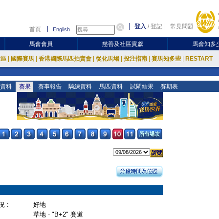
登入
/
登記
常見問題
首頁
English
馬會會員
慈善及社區貢獻
馬會知多
放區
|
國際賽馬
|
香港國際馬匹拍賣會
|
從化馬場
|
投注指南
|
賽馬知多些
|
RESTART
資料
賽果
賽事報告
騎練資料
馬匹資料
試閘結果
賽期表
 :
好地
草地 - "B+2" 賽道