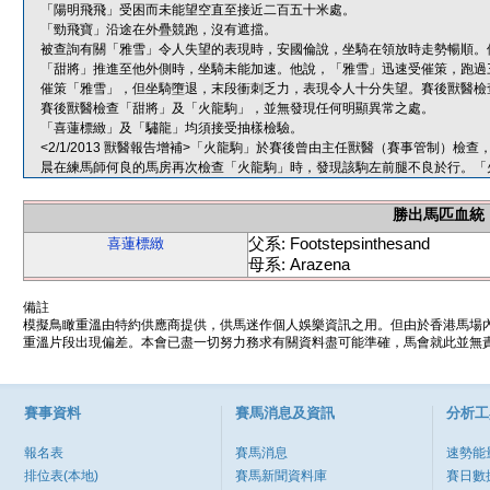
「陽明飛飛」受困而未能望空直至接近二百五十米處。
「勁飛寶」沿途在外疊競跑，沒有遮擋。
被查詢有關「雅雪」令人失望的表現時，安國倫說，坐騎在領放時走勢暢順。
「甜將」推進至他外側時，坐騎未能加速。他說，「雅雪」迅速受催策，跑過
催策「雅雪」，但坐騎墮退，末段衝刺乏力，表現令人十分失望。賽後獸醫檢
賽後獸醫檢查「甜將」及「火龍駒」，並無發現任何明顯異常之處。
「喜蓮標緻」及「驌龍」均須接受抽樣檢驗。
<2/1/2013 獸醫報告增補>「火龍駒」於賽後曾由主任獸醫（賽事管制）
晨在練馬師何良的馬房再次檢查「火龍駒」時，發現該駒左前腿不良於行。「
勝出馬匹血統
父系: Footstepsinthesand
喜蓮標緻
母系: Arazena
備註
模擬鳥瞰重溫由特約供應商提供，供馬迷作個人娛樂資訊之用。但由於香港馬場
重溫片段出現偏差。本會已盡一切努力務求有關資料盡可能準確，馬會就此並無責
賽事資料
賽馬消息及資訊
分析工
報名表
賽馬消息
速勢能
排位表(本地)
賽馬新聞資料庫
賽日數