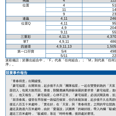
4
112
獨贏
4
51
位置
11
14
9
23
4,11
246
連贏
4,11
95
位置Q
4,9
204
9,11
55
4,11,9
4,370
三重彩
4,9,11
486
單T
4,9,11,13
1,505
四連環
5/4
498
第一口孖寶
5/11
22
派彩備註：於勝出組合中，「F」代表「任何組合」；「M」則代表「任何
序」。
競賽事件報告
「青春得意」出閘緩慢。
「豪宅福星」出閘笨拙，起步後不久與「團隊福星」一起在雙雙斜跑的「天富
面切入，包尾大敗而回。賽後，獸醫應練馬師蘇保羅的要求替「豪宅福星」進
症」。他又報告，「豪宅福星」心律不正常。「豪宅福星」必須試閘及格，並
「鼓浪春風」儘管在早段被一路猛烈催策，但仍未能加速，起步後不久在馬群
接近八百五十米處時，「實在好」在「天富」與「青春得意」之間的窄位競跑
趨近及跑過六百米處時，由於「愛蓮說」試圖將「的確好靚」帶入內欄「駿威
趨近三百米處時，「駿威煌」靠近「時時有機」後蹄處於窘境。