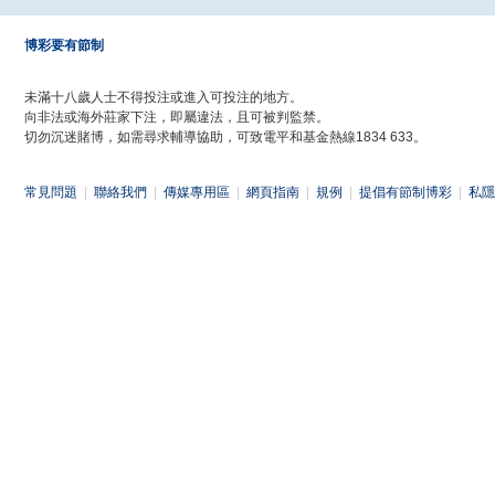
博彩要有節制
未滿十八歲人士不得投注或進入可投注的地方。
向非法或海外莊家下注，即屬違法，且可被判監禁。
切勿沉迷賭博，如需尋求輔導協助，可致電平和基金熱線1834 633。
常見問題
|
聯絡我們
|
傳媒專用區
|
網頁指南
|
規例
|
提倡有節制博彩
|
私隱