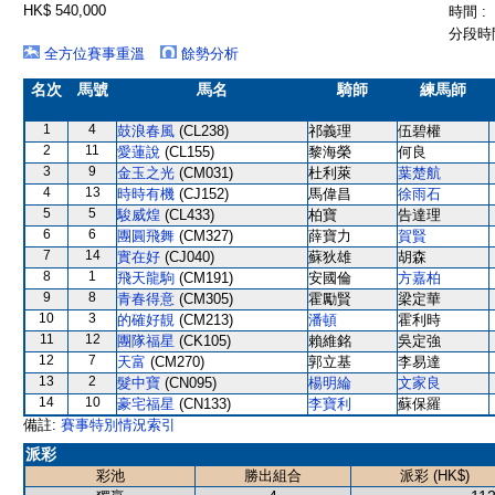
HK$ 540,000
時間 :
分段時間
全方位賽事重溫
餘勢分析
名次
馬號
馬名
騎師
練馬師
1
4
鼓浪春風
(CL238)
祁義理
伍碧權
2
11
愛蓮說
(CL155)
黎海榮
何良
3
9
金玉之光
(CM031)
杜利萊
葉楚航
4
13
時時有機
(CJ152)
馬偉昌
徐雨石
5
5
駿威煌
(CL433)
柏寶
告達理
6
6
團圓飛舞
(CM327)
薛寶力
賀賢
7
14
實在好
(CJ040)
蘇狄雄
胡森
8
1
飛天龍駒
(CM191)
安國倫
方嘉柏
9
8
青春得意
(CM305)
霍勵賢
梁定華
10
3
的確好靚
(CM213)
潘頓
霍利時
11
12
團隊福星
(CK105)
賴維銘
吳定強
12
7
天富
(CM270)
郭立基
李易達
13
2
髮中寶
(CN095)
楊明綸
文家良
14
10
豪宅福星
(CN133)
李寶利
蘇保羅
備註:
賽事特別情況索引
派彩
彩池
勝出組合
派彩 (HK$)