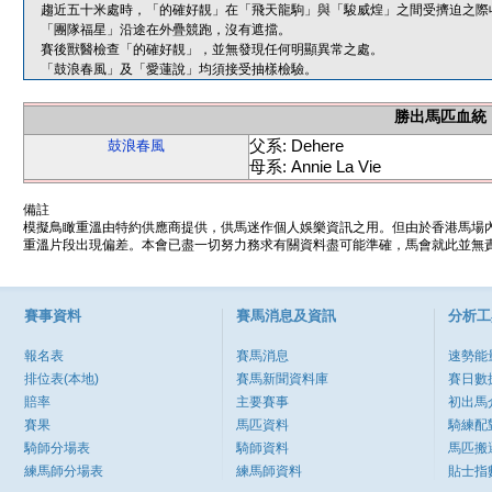
趨近五十米處時，「的確好靚」在「飛天龍駒」與「駿威煌」之間受擠迫之際
「團隊福星」沿途在外疊競跑，沒有遮擋。
賽後獸醫檢查「的確好靚」，並無發現任何明顯異常之處。
「鼓浪春風」及「愛蓮說」均須接受抽樣檢驗。
勝出馬匹血統
父系: Dehere
鼓浪春風
母系: Annie La Vie
備註
模擬鳥瞰重溫由特約供應商提供，供馬迷作個人娛樂資訊之用。但由於香港馬場
重溫片段出現偏差。本會已盡一切努力務求有關資料盡可能準確，馬會就此並無責
賽事資料
賽馬消息及資訊
分析工
報名表
賽馬消息
速勢能
排位表(本地)
賽馬新聞資料庫
賽日數
賠率
主要賽事
初出馬
賽果
馬匹資料
騎練配
騎師分場表
騎師資料
馬匹搬
練馬師分場表
練馬師資料
貼士指