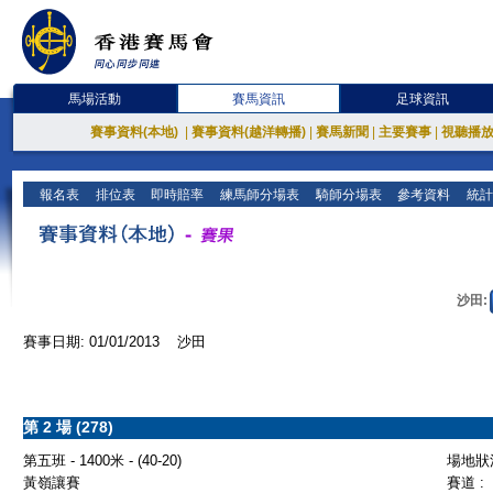
馬場活動
賽馬資訊
足球資訊
賽事資料(本地)
|
賽事資料(越洋轉播)
|
賽馬新聞
|
主要賽事
|
視聽播
報名表
排位表
即時賠率
練馬師分場表
騎師分場表
參考資料
統計
沙田:
賽事日期: 01/01/2013 沙田
第 2 場 (278)
第五班 - 1400米 - (40-20)
場地狀況
黃嶺讓賽
賽道 :