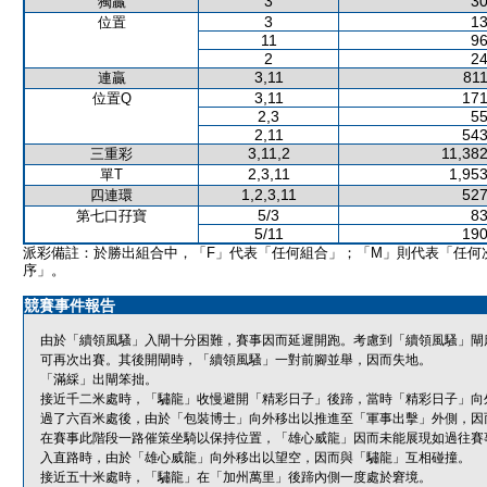
3
30
獨贏
3
13
位置
11
96
2
24
3,11
811
連贏
3,11
171
位置Q
2,3
55
2,11
543
3,11,2
11,382
三重彩
2,3,11
1,953
單T
1,2,3,11
527
四連環
5/3
83
第七口孖寶
5/11
190
派彩備註：於勝出組合中，「F」代表「任何組合」；「M」則代表「任何
序」。
競賽事件報告
由於「續領風騷」入閘十分困難，賽事因而延遲開跑。考慮到「續領風騷」閘
可再次出賽。其後開閘時，「續領風騷」一對前腳並舉，因而失地。
「滿綵」出閘笨拙。
接近千二米處時，「驌龍」收慢避開「精彩日子」後蹄，當時「精彩日子」向
過了六百米處後，由於「包裝博士」向外移出以推進至「軍事出擊」外側，因而
在賽事此階段一路催策坐騎以保持位置，「雄心威龍」因而未能展現如過往賽
入直路時，由於「雄心威龍」向外移出以望空，因而與「驌龍」互相碰撞。
接近五十米處時，「驌龍」在「加州萬里」後蹄內側一度處於窘境。