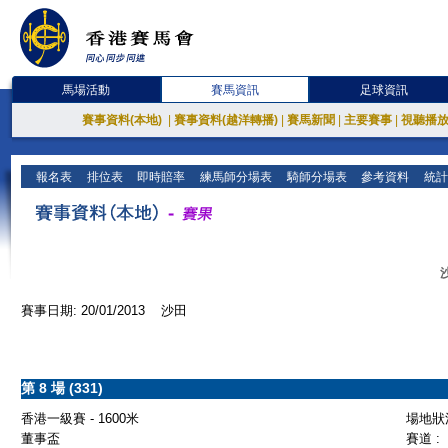
馬場活動
賽馬資訊
足球資訊
賽事資料(本地)
|
賽事資料(越洋轉播)
|
賽馬新聞
|
主要賽事
|
視聽播
報名表
排位表
即時賠率
練馬師分場表
騎師分場表
參考資料
統計
賽事日期: 20/01/2013 沙田
第 8 場 (331)
香港一級賽 - 1600米
場地狀況
董事盃
賽道 :