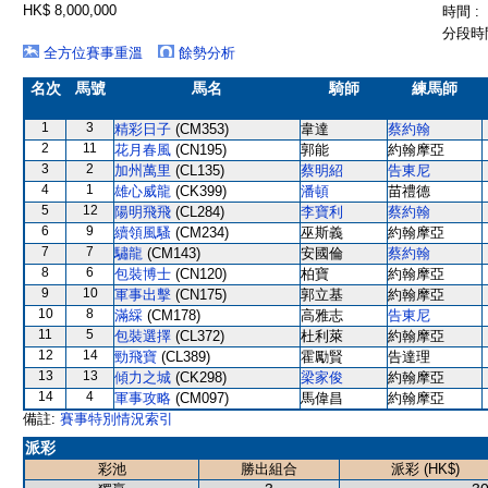
HK$ 8,000,000
時間 :
分段時間
全方位賽事重溫
餘勢分析
名次
馬號
馬名
騎師
練馬師
1
3
精彩日子
(CM353)
韋達
蔡約翰
2
11
花月春風
(CN195)
郭能
約翰摩亞
3
2
加州萬里
(CL135)
蔡明紹
告東尼
4
1
雄心威龍
(CK399)
潘頓
苗禮德
5
12
陽明飛飛
(CL284)
李寶利
蔡約翰
6
9
續領風騷
(CM234)
巫斯義
約翰摩亞
7
7
驌龍
(CM143)
安國倫
蔡約翰
8
6
包裝博士
(CN120)
柏寶
約翰摩亞
9
10
軍事出擊
(CN175)
郭立基
約翰摩亞
10
8
滿綵
(CM178)
高雅志
告東尼
11
5
包裝選擇
(CL372)
杜利萊
約翰摩亞
12
14
勁飛寶
(CL389)
霍勵賢
告達理
13
13
傾力之城
(CK298)
梁家俊
約翰摩亞
14
4
軍事攻略
(CM097)
馬偉昌
約翰摩亞
備註:
賽事特別情況索引
派彩
彩池
勝出組合
派彩 (HK$)