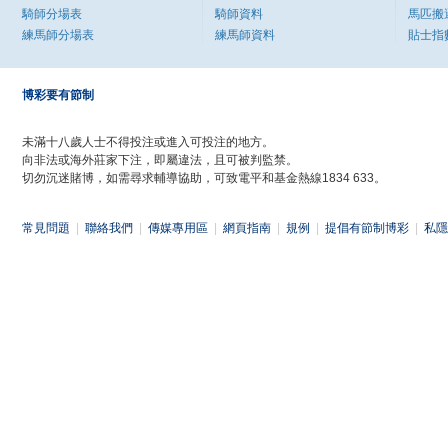
騎師分場表
騎師資料
馬匹搬
練馬師分場表
練馬師資料
貼士指
博彩要有節制
未滿十八歲人士不得投注或進入可投注的地方。
向非法或海外莊家下注，即屬違法，且可被判監禁。
切勿沉迷賭博，如需尋求輔導協助，可致電平和基金熱線1834 633。
常見問題
|
聯絡我們
|
傳媒專用區
|
網頁指南
|
規例
|
提倡有節制博彩
|
私隱