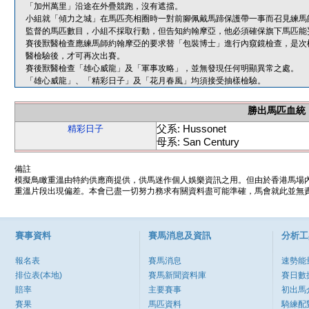
「加州萬里」沿途在外疊競跑，沒有遮擋。
小組就「傾力之城」在馬匹亮相圈時一對前腳佩戴馬蹄保護帶一事而召見練馬
監督的馬匹數目，小組不採取行動，但告知約翰摩亞，他必須確保旗下馬匹能
賽後獸醫檢查應練馬師約翰摩亞的要求替「包裝博士」進行內窺鏡檢查，是次
醫檢驗後，才可再次出賽。
賽後獸醫檢查「雄心威龍」及「軍事攻略」，並無發現任何明顯異常之處。
「雄心威龍」、「精彩日子」及「花月春風」均須接受抽樣檢驗。
勝出馬匹血統
父系: Hussonet
精彩日子
母系: San Century
備註
模擬鳥瞰重溫由特約供應商提供，供馬迷作個人娛樂資訊之用。但由於香港馬場
重溫片段出現偏差。本會已盡一切努力務求有關資料盡可能準確，馬會就此並無責
賽事資料
賽馬消息及資訊
分析工
報名表
賽馬消息
速勢能
排位表(本地)
賽馬新聞資料庫
賽日數
賠率
主要賽事
初出馬
賽果
馬匹資料
騎練配