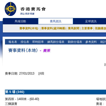
馬場活動
賽馬資訊
足球資訊
賽事資料(本地)
|
賽事資料(越洋轉播)
|
賽馬新聞
|
主要賽事
|
視聽播
報名表
排位表
即時賠率
練馬師分場表
騎師分場表
參考資料
統計
賽事日期: 27/01/2013 沙田
第 5 場 (346)
第四班 - 1400米 - (60-40)
場地狀況
三獅讓賽
賽道 :