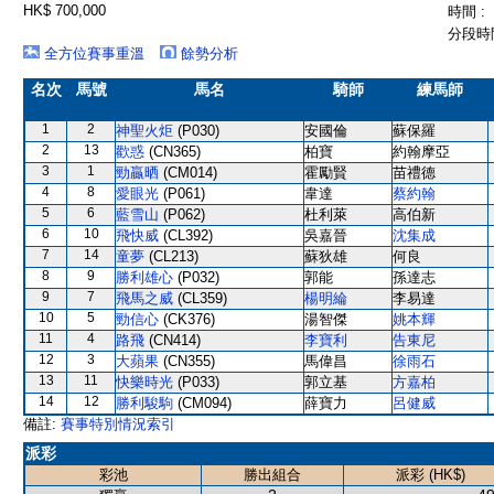
HK$ 700,000
時間 :
分段時間
全方位賽事重溫
餘勢分析
名次
馬號
馬名
騎師
練馬師
1
2
神聖火炬
(P030)
安國倫
蘇保羅
2
13
歡惑
(CN365)
柏寶
約翰摩亞
3
1
勁贏晒
(CM014)
霍勵賢
苗禮德
4
8
愛眼光
(P061)
韋達
蔡約翰
5
6
藍雪山
(P062)
杜利萊
高伯新
6
10
飛快威
(CL392)
吳嘉晉
沈集成
7
14
童夢
(CL213)
蘇狄雄
何良
8
9
勝利雄心
(P032)
郭能
孫達志
9
7
飛馬之威
(CL359)
楊明綸
李易達
10
5
勁信心
(CK376)
湯智傑
姚本輝
11
4
路飛
(CN414)
李寶利
告東尼
12
3
大蘋果
(CN355)
馬偉昌
徐雨石
13
11
快樂時光
(P033)
郭立基
方嘉柏
14
12
勝利駿駒
(CM094)
薛寶力
呂健威
備註:
賽事特別情況索引
派彩
彩池
勝出組合
派彩 (HK$)