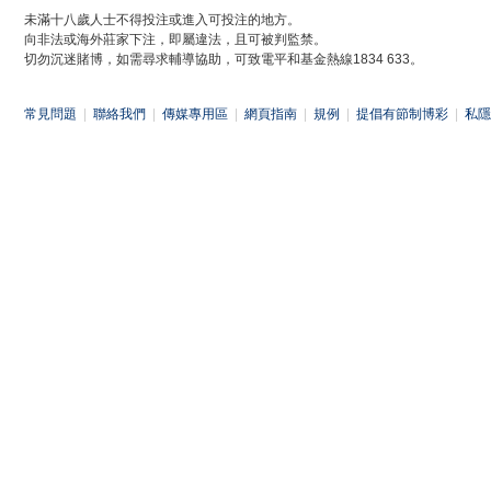
未滿十八歲人士不得投注或進入可投注的地方。
向非法或海外莊家下注，即屬違法，且可被判監禁。
切勿沉迷賭博，如需尋求輔導協助，可致電平和基金熱線1834 633。
常見問題
|
聯絡我們
|
傳媒專用區
|
網頁指南
|
規例
|
提倡有節制博彩
|
私隱