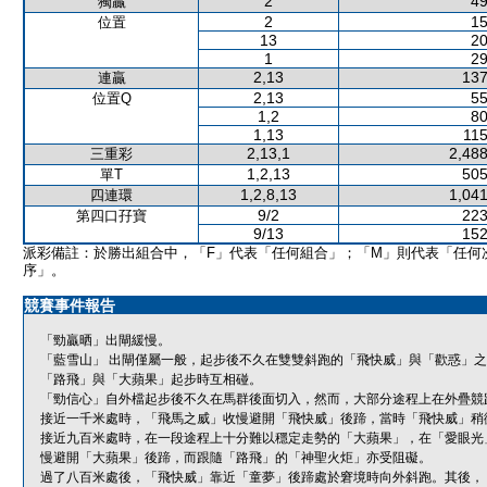
2
49
獨贏
2
15
位置
13
20
1
29
2,13
137
連贏
2,13
55
位置Q
1,2
80
1,13
115
2,13,1
2,488
三重彩
1,2,13
505
單T
1,2,8,13
1,041
四連環
9/2
223
第四口孖寶
9/13
152
派彩備註：於勝出組合中，「F」代表「任何組合」；「M」則代表「任何
序」。
競賽事件報告
「勁贏晒」出閘緩慢。
「藍雪山」 出閘僅屬一般，起步後不久在雙雙斜跑的「飛快威」與「歡惑」
「路飛」與「大蘋果」起步時互相碰。
「勁信心」自外檔起步後不久在馬群後面切入，然而，大部分途程上在外疊競
接近一千米處時，「飛馬之威」收慢避開「飛快威」後蹄，當時「飛快威」稍
接近九百米處時，在一段途程上十分難以穩定走勢的「大蘋果」，在「愛眼光
慢避開「大蘋果」後蹄，而跟隨「路飛」的「神聖火炬」亦受阻礙。
過了八百米處後，「飛快威」靠近「童夢」後蹄處於窘境時向外斜跑。其後，