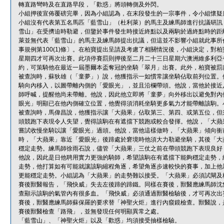
轉直路彎時及在直路早段，「歡惑」將頭轉側及外閃。
小組押後宣佈覆磅完畢，因為小組認為，在末段發生的一宗事件，令小組懷疑
小組沒有代表第五名馬匹「藍雪山」（杜利萊）的馬主及練馬師進行抗議研訊
雪山」在受擠迫時勒避，但鑒於事件發生時接近終點以及兩駒於過終點時的距
萊並無代表「藍雪山」的馬主及練馬師提出抗議，但這並不影響小組就此事所
事規例第100(1)條〕。在柏寶提出呈請及考慮了相關情況後，小組決定，
星期四才可再次出賽。此項停賽罰則押後至二月二十三日星期六澳洲維多利亞
約，可策騎他在最近一屆墨爾本盃奪冠的坐騎「翠月」出賽。此外，柏寶被罰
被查詢時，蘇狄雄（「童夢」）說，他獲指示一如慣常讓坐騎佔取前列位置。
騎向內移入，以圖帶離內側的「愛眼光」，並且沿欄帶頭。他說，當他於接近
師呼喊，提醒他尚未帶離。他說，因此他立即將「童夢」向外移出以避免對內
眼光」明顯已在他內側確立位置，他覺得須消耗坐騎更多氣力才能帶離該駒。
被查詢時，馬偉昌說，他獲指示讓「大蘋果」佔取第三、第四、或第五位，但
頭競跑下表現令人失望，覺得該駒在有遮擋下競跑或較合發揮。他說，「大蘋
嘗試收慢坐騎以讓「愛眼光」過頭。他說，當他這樣做時，「大蘋果」傾向衝
時，「大蘋果」靠近「愛眼光」後蹄處於窘境時他須大力勒避坐騎，其後「大
穩定走勢。練馬師徐雨石說，儘管「大蘋果」三仗之前在帶頭競跑下表現良好
他說，因此是日他聘用實力更強的騎師，希望該駒在有遮擋下能夠穩定走勢，
走勢，他打算如有可能就讓該駒縮程角逐，希望角逐步速較快的賽事，加上他
更能穩定走勢。小組認為「大蘋果」的走勢難以接受。「大蘋果」必須試閘及
賽後獸醫報告，「飛快威」失去左後蹄的蹄鐵。同樣在賽後，獸醫應練馬師沈
查顯示該駒的氣管內有很多血。「飛快威」必須通過獸醫檢驗後，才可再次出
賽後，獸醫應練馬師蘇保羅的要求替「神聖火炬」進行內窺鏡檢查。獸醫說，
賽後獸醫檢查「路飛」，並無發現任何明顯異常之處。
「藍雪山」、「神聖火炬」以及「歡惑」均須接受抽樣檢驗。