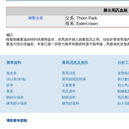
勝出馬匹血統
父系: Thorn Park
神聖火炬
母系: Eidercrown
備註
模擬鳥瞰重溫由特約供應商提供，供馬迷作個人娛樂資訊之用。但由於香港馬場
重溫片段出現偏差。本會已盡一切努力務求有關資料盡可能準確，馬會就此並無責
賽事資料
賽馬消息及資訊
分析工
報名表
賽馬消息
速勢能
排位表(本地)
賽馬新聞資料庫
賽日數
賠率
主要賽事
初出馬
賽果
馬匹資料
騎練配
騎師分場表
騎師資料
馬匹搬
練馬師分場表
練馬師資料
貼士指
博彩要有節制