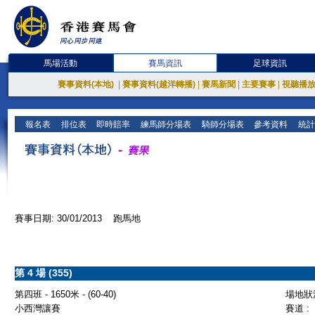
馬場活動
賽馬資訊
足球資訊
賽事資料(本地)
|
賽事資料(越洋轉播)
|
賽馬新聞
|
主要賽事
|
視聽播
報名表
排位表
即時賠率
練馬師分場表
騎師分場表
參考資料
統計
賽事日期: 30/01/2013 跑馬地
第 4 場 (355)
第四班 - 1650米 - (60-40)
場地狀況
小西灣讓賽
賽道 :