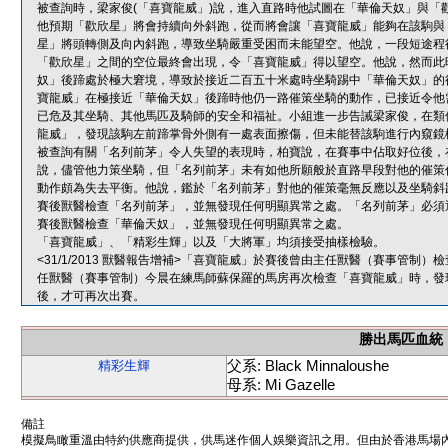
被查詢時，梁家俊(「喜寶龍威」)說，進入直路時他試圖在「華倫天奴」與「
他預期「歡欣星」將會持續向外斜跑，從而將會讓「喜寶龍威」能夠在該駒與
星」將頭轉側及向內斜跑，導致坐騎嚴重受困而未能望空。他說，一段短途程
「歡欣星」之間的空位最終會出現，令「喜寶龍威」得以望空。他說，然而此
奴」後蹄處於極大窘境，導致於接近二百五十米處時坐騎踢中「華倫天奴」的
寶龍威」在極接近「華倫天奴」後蹄時他仍一路催策坐騎的動作，已接近令他
已危及其坐騎、其他馬匹及騎師的安全和福祉。小組進一步告誡梁家俊，在類
龍威」，發現該駒左前蹄掌骨外側有一處表面擦傷，但未能替該駒進行內窺鏡
被查詢有關「名列前茅」令人失望的表現時，柏寶說，在賽事中佔取好位後，
說，儘管他力策坐騎，但「名列前茅」未有如他所願般於直路早段對他的催策
動作頗為失去平衡。他說，鑑於「名列前茅」對他的催策毫無反應以及坐騎斜
賽後獸醫檢查「名列前茅」，並無發現任何明顯異常之處。「名列前茅」必須
賽後獸醫檢查「華倫天奴」，並無發現任何明顯異常之處。
「喜寶龍威」、「精彩生輝」以及「大將軍」均須接受抽樣檢驗。
<31/1/2013 獸醫報告增補>「喜寶龍威」於賽後曾由主任獸醫（賽事管
任獸醫（賽事管制）今晨在練馬師蘇保羅的馬房再次檢查「喜寶龍威」時，發
後，才可再次出賽。
勝出馬匹血統
父系: Black Minnaloushe
精彩生輝
母系: Mi Gazelle
備註
模擬鳥瞰重溫由特約供應商提供，供馬迷作個人娛樂資訊之用。但由於香港馬場