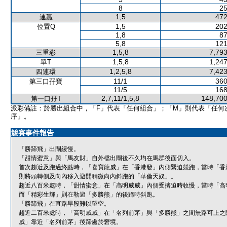
8
25
1,5
472
連贏
1,5
202
位置Q
1,8
87
5,8
121
1,5,8
7,793
三重彩
1,5,8
1,247
單T
1,2,5,8
7,423
四連環
11/1
360
第三口孖寶
11/5
168
2,7,11/1,5,8
148,700
第一口孖T
派彩備註：於勝出組合中，「F」代表「任何組合」；「M」則代表「任何
序」。
競賽事件報告
「勝蹄飛」出閘緩慢。
「甜情蜜意」與「馬友財」自外檔出閘後不久均在馬群後面切入。
首次趨近及跑過終點時，「喜寶龍威」在「香港發」內側緊迫競跑，當時「香
則將頭轉側及向內移入避開稍微向內斜跑的「華倫天奴」。
趨近八百米處時，「甜情蜜意」在「高明威威」內側受擠迫時收慢，當時「高
而「精彩生輝」則在勒避「多勝熊」的後蹄時斜跑。
「勝蹄飛」在直路早段難以望空。
趨近二百米處時，「高明威威」在「名列前茅」與「多勝熊」之間無路可上之
威」靠近「名列前茅」後蹄處於窘境。