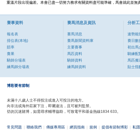
重溫片段出現偏差。本會已盡一切努力務求有關資料盡可能準確，馬會就此並無責
賽事資料
賽馬消息及資訊
分析工
報名表
賽馬消息
速勢能
排位表(本地)
賽馬新聞資料庫
賽日數
賠率
主要賽事
初出馬
賽果
馬匹資料
騎練配
騎師分場表
騎師資料
馬匹搬
練馬師分場表
練馬師資料
貼士指
博彩要有節制
未滿十八歲人士不得投注或進入可投注的地方。
向非法或海外莊家下注，即屬違法，且可被判監禁。
切勿沉迷賭博，如需尋求輔導協助，可致電平和基金熱線1834 633。
常見問題
|
聯絡我們
|
傳媒專用區
|
網頁指南
|
規例
|
提倡有節制博彩
|
私隱