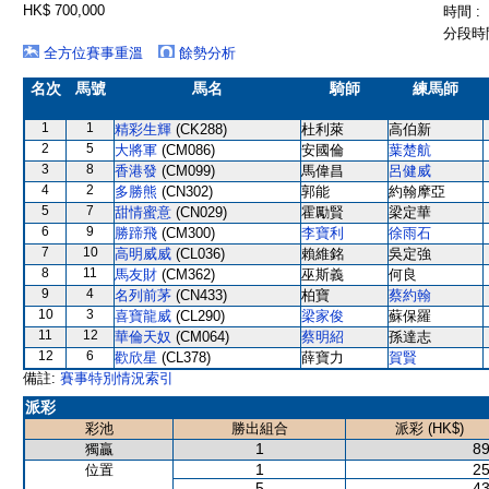
HK$ 700,000
時間 :
分段時間
全方位賽事重溫
餘勢分析
名次
馬號
馬名
騎師
練馬師
1
1
精彩生輝
(CK288)
杜利萊
高伯新
2
5
大將軍
(CM086)
安國倫
葉楚航
3
8
香港發
(CM099)
馬偉昌
呂健威
4
2
多勝熊
(CN302)
郭能
約翰摩亞
5
7
甜情蜜意
(CN029)
霍勵賢
梁定華
6
9
勝蹄飛
(CM300)
李寶利
徐雨石
7
10
高明威威
(CL036)
賴維銘
吳定強
8
11
馬友財
(CM362)
巫斯義
何良
9
4
名列前茅
(CN433)
柏寶
蔡約翰
10
3
喜寶龍威
(CL290)
梁家俊
蘇保羅
11
12
華倫天奴
(CM064)
蔡明紹
孫達志
12
6
歡欣星
(CL378)
薛寶力
賀賢
備註:
賽事特別情況索引
派彩
彩池
勝出組合
派彩 (HK$)
1
89
獨贏
1
25
位置
5
43