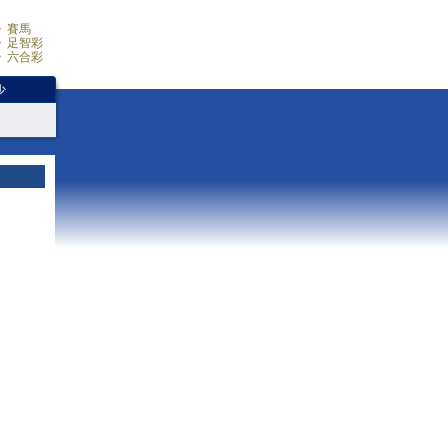
賽馬
足智彩
六合彩
少