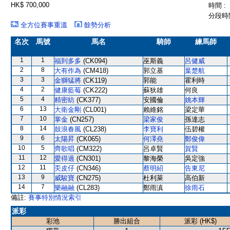
HK$ 700,000
時間 :
分段時間
全方位賽事重溫
餘勢分析
名次
馬號
馬名
騎師
練馬師
1
1
福到多多
(CK094)
巫斯義
呂健威
2
8
大有作為
(CM418)
郭立基
葉楚航
3
3
金獅猛將
(CK119)
郭能
霍利時
4
2
健康藍莓
(CK222)
蘇狄雄
何良
5
4
精密紡
(CK377)
安國倫
姚本輝
6
13
大衛金剛
(CL001)
賴維銘
梁定華
7
10
掌金
(CN257)
梁家俊
孫達志
8
14
鼓浪春風
(CL238)
李寶利
伍碧權
9
6
太陽昇
(CK065)
何澤堯
鄭俊偉
10
5
齊歌唱
(CM322)
呂卓賢
賀賢
11
12
愛得過
(CN301)
黎海榮
吳定強
12
11
奀皮仔
(CN346)
蔡明紹
告東尼
13
9
威駿寶
(CN275)
杜利萊
高伯新
14
7
樂融融
(CL283)
鄭雨滇
徐雨石
備註:
賽事特別情況索引
派彩
彩池
勝出組合
派彩 (HK$)