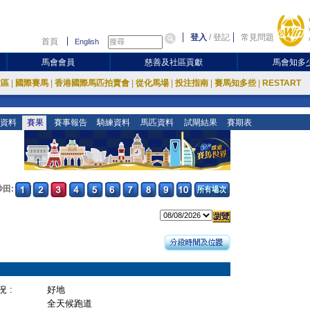
登入
/
登記
常見問題
首頁
English
馬會會員
慈善及社區貢獻
馬會知多
放區
|
國際賽馬
|
香港國際馬匹拍賣會
|
從化馬場
|
投注指南
|
賽馬知多些
|
RESTART
資料
賽果
賽事報告
騎練資料
馬匹資料
試閘結果
賽期表
沙田:
 :
好地
全天候跑道