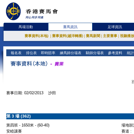
馬場活動
賽馬資訊
足球資訊
賽事資料(本地)
|
賽事資料(越洋轉播)
|
賽馬新聞
|
主要賽事
|
視聽播
報名表
排位表
即時賠率
練馬師分場表
騎師分場表
參考資料
統計
賽事日期: 02/02/2013 沙田
第 3 場 (362)
第四班 - 1650米 - (60-40)
場地狀況
安睦讓賽
賽道 :