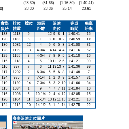
(28.30)
(51.66)
(1:16.80)
(1:40.41)
28.30
23.36
25.14
23.61
 :
實際
排位
檔位
頭馬
沿途
完成
獨贏
負磅
體重
距離
走位
時間
賠率
133
1113
9
---
12
9
8
1
1:40.41
15
120
1183
6
1
8
10
10
2
1:40.59
1.8
130
1081
12
4
9
6
5
3
1:41.08
31
128
1129
13
4-3/4
14
14
14
4
1:41.16
62
129
1155
3
4-3/4
7
8
9
5
1:41.18
16
115
1118
4
5
10
11
12
6
1:41.21
99
116
997
7
6
11
13
13
7
1:41.36
99
117
1202
2
6-3/4
5
5
6
8
1:41.48
7
124
985
8
7-1/4
1
2
3
9
1:41.57
81
119
1120
14
7-3/4
6
3
2
10
1:41.66
34
115
1084
1
9
4
7
7
11
1:41.84
10
116
1096
5
10-1/4
2
4
4
12
1:42.05
15
120
1104
11
11-1/4
13
12
11
13
1:42.21
10
124
1112
10
14-1/2
3
1
1
14
1:42.75
22
賽事沿途走位圖片