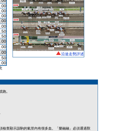
.00
.00
.00
.00
.00
.00
.50
.50
.00
.00
.00
沿途走勢評述
.50
.00
次
競跑。
。
項檢查顯示該駒的氣管內有很多血。「樂融融」必須通過獸