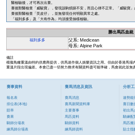
醫檢驗後，才可再次出賽。
賽後獸醫檢查「威駿寶」，發現該駒煩躁不安，而且心律不正常。「威駿寶」
賽後獸醫檢查「奀皮仔」，並無發現任何明顯異常之處。
「福到多多」及「大有作為」均須接受抽樣檢驗。
勝出馬匹血統
父系: Medicean
福到多多
母系: Alpine Park
備註
模擬鳥瞰重溫由特約供應商提供，供馬迷作個人娛樂資訊之用。但由於香港馬場
重溫片段出現偏差。本會已盡一切努力務求有關資料盡可能準確，馬會就此並無責
賽事資料
賽馬消息及資訊
分析工
報名表
賽馬消息
速勢能
排位表(本地)
賽馬新聞資料庫
賽日數
賠率
主要賽事
初出馬
賽果
馬匹資料
騎練配
騎師分場表
騎師資料
馬匹搬
練馬師分場表
練馬師資料
貼士指