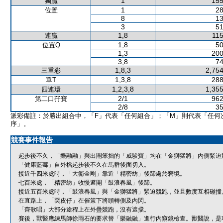
1
155
獨贏
1
28
位置
8
13
3
51
1,8
115
連贏
1,8
50
位置Q
1,3
200
3,8
74
1,8,3
2,754
三重彩
1,3,8
288
單T
1,2,3,8
1,355
四連環
2/1
962
第二口孖寶
2/8
35
派彩備註：於勝出組合中，「F」代表「任何組合」；「M」則代表「任何
序」。
競賽事件報告
起步後不久，「樂融融」與出閘笨拙的「威駿寶」均在「金獅猛將」內側緊迫
「健康藍莓」自外檔起步後不久在馬群後面切入。
接近千四米處時，「大衛金剛」靠近「精密紡」後蹄處於窘境。
七百米處，「精密紡」收慢避開「鼓浪春風」後蹄。
接近五百米處時，「鼓浪春風」與「金獅猛將」緊迫競跑，並且數度互相碰撞
在直路上，「奀皮仔」在催策下將頭轉側及內閃。
「齊歌唱」大部分途程上在外疊競跑，沒有遮擋。
賽後，獸醫應練馬師徐雨石的要求替「樂融融」進行內窺鏡檢查。獸醫說，是