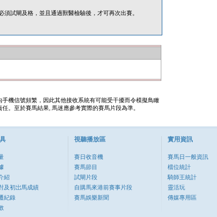
必須試閘及格，並且通過獸醫檢驗後，才可再次出賽。
內手機信號頻繁，因此其他接收系統有可能受干擾而令模擬鳥瞰
任。至於賽馬結果, 馬迷應參考實際的賽馬片段為準。
具
視聽播放區
實用資訊
量
賽日收音機
賽馬日一般資訊
據
賽馬節目
檔位統計
介紹
試閘片段
騎師王統計
對及初岀馬成績
自購馬來港前賽事片段
靈活玩
遷紀錄
賽馬娛樂新聞
傳媒專用區
數