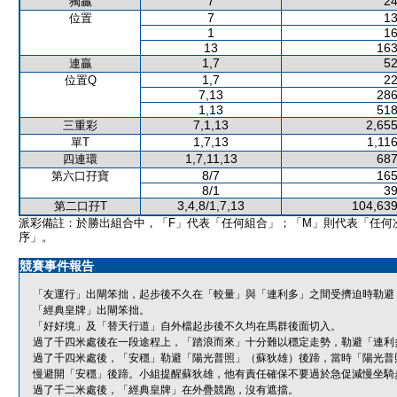
7
24
獨贏
7
13
位置
1
16
13
163
1,7
52
連贏
1,7
22
位置Q
7,13
286
1,13
518
7,1,13
2,655
三重彩
1,7,13
1,11
單T
1,7,11,13
687
四連環
8/7
165
第六口孖寶
8/1
39
3,4,8/1,7,13
104,639
第二口孖T
派彩備註：於勝出組合中，「F」代表「任何組合」；「M」則代表「任何
序」。
競賽事件報告
「友運行」出閘笨拙，起步後不久在「較量」與「連利多」之間受擠迫時勒避
「經典皇牌」出閘笨拙。
「好好境」及「替天行道」自外檔起步後不久均在馬群後面切入。
過了千四米處後在一段途程上，「踏浪而來」十分難以穩定走勢，勒避「連利
過了千四米處後，「安穩」勒避「陽光普照」（蘇狄雄）後蹄，當時「陽光普
慢避開「安穩」後蹄。小組提醒蘇狄雄，他有責任確保不要過於急促減慢坐騎
過了千二米處後，「經典皇牌」在外疊競跑，沒有遮擋。