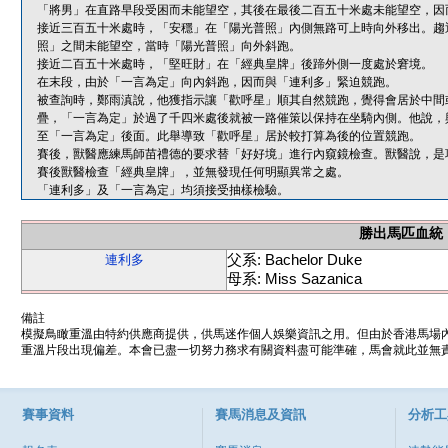
「將男」在直路早段受困而未能望空，其後在最後二百五十米處未能望空，因
接近三百五十米處時，「安穩」在「陽光普照」內側無路可上時向外移出。趨
照」之間未能望空，當時「陽光普照」向外斜跑。
接近二百五十米處時，「堅旺財」在「經典皇牌」後蹄外側一度處於窘境。
在末段，由於「一言為定」向內斜跑，因而與「連利多」緊迫競跑。
被查詢時，鄭雨滇說，他獲指示讓「歡呼星」順其自然競跑，覺得會居於中間
疊，「一言為定」於過了千四米處後就被一路催策以保持在坐騎內側。他說，
至「一言為定」後面。此舉導致「歡呼星」居於較打算為後的位置競跑。
賽後，獸醫應練馬師苗禮德的要求替「好好境」進行內窺鏡檢查。獸醫說，是
賽後獸醫檢查「經典皇牌」，並無發現任何明顯異常之處。
「連利多」及「一言為定」均須接受抽樣檢驗。
勝出馬匹血統
父系: Bachelor Duke
連利多
母系: Miss Sazanica
備註
模擬鳥瞰重溫由特約供應商提供，供馬迷作個人娛樂資訊之用。但由於香港馬場
重溫片段出現偏差。本會已盡一切努力務求有關資料盡可能準確，馬會就此並無責
賽事資料
賽馬消息及資訊
分析工