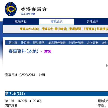
馬場活動
賽馬資訊
足球資訊
賽事資料(本地)
|
賽事資料(越洋轉播)
|
賽馬新聞
|
主要賽事
|
視聽播
報名表
排位表
即時賠率
練馬師分場表
騎師分場表
參考資料
統計
賽事日期: 02/02/2013 沙田
第 7 場 (366)
第二班 - 1600米 - (100-80)
場地狀況
石門讓賽
賽道 :