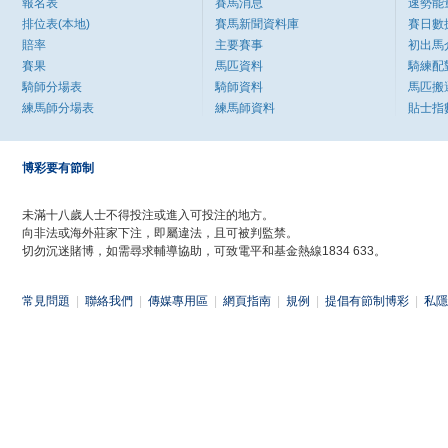
報名表
賽馬消息
速勢能
排位表(本地)
賽馬新聞資料庫
賽日數
賠率
主要賽事
初出馬
賽果
馬匹資料
騎練配
騎師分場表
騎師資料
馬匹搬
練馬師分場表
練馬師資料
貼士指
博彩要有節制
未滿十八歲人士不得投注或進入可投注的地方。
向非法或海外莊家下注，即屬違法，且可被判監禁。
切勿沉迷賭博，如需尋求輔導協助，可致電平和基金熱線1834 633。
常見問題
|
聯絡我們
|
傳媒專用區
|
網頁指南
|
規例
|
提倡有節制博彩
|
私隱