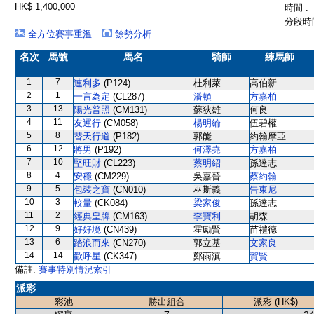
HK$ 1,400,000
時間 :
分段時間
全方位賽事重溫
餘勢分析
名次
馬號
馬名
騎師
練馬師
1
7
連利多
(P124)
杜利萊
高伯新
2
1
一言為定
(CL287)
潘頓
方嘉柏
3
13
陽光普照
(CM131)
蘇狄雄
何良
4
11
友運行
(CM058)
楊明綸
伍碧權
5
8
替天行道
(P182)
郭能
約翰摩亞
6
12
將男
(P192)
何澤堯
方嘉柏
7
10
堅旺財
(CL223)
蔡明紹
孫達志
8
4
安穩
(CM229)
吳嘉晉
蔡約翰
9
5
包裝之寶
(CN010)
巫斯義
告東尼
10
3
較量
(CK084)
梁家俊
孫達志
11
2
經典皇牌
(CM163)
李寶利
胡森
12
9
好好境
(CN439)
霍勵賢
苗禮德
13
6
踏浪而來
(CN270)
郭立基
文家良
14
14
歡呼星
(CK347)
鄭雨滇
賀賢
備註:
賽事特別情況索引
派彩
彩池
勝出組合
派彩 (HK$)