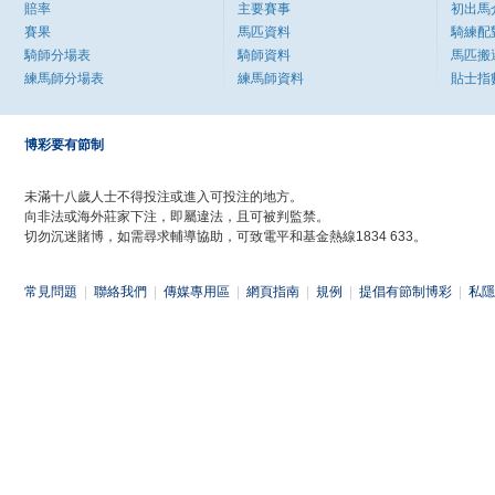
賠率
主要賽事
初出馬
賽果
馬匹資料
騎練配
騎師分場表
騎師資料
馬匹搬
練馬師分場表
練馬師資料
貼士指
博彩要有節制
未滿十八歲人士不得投注或進入可投注的地方。
向非法或海外莊家下注，即屬違法，且可被判監禁。
切勿沉迷賭博，如需尋求輔導協助，可致電平和基金熱線1834 633。
常見問題
|
聯絡我們
|
傳媒專用區
|
網頁指南
|
規例
|
提倡有節制博彩
|
私隱