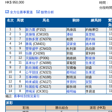
HK$ 950,000
時間 :
分段時間 
全方位賽事重溫
餘勢分析
名次
馬號
馬名
騎師
練馬師
實
負
1
5
1
新力鷹
(P152)
馬偉昌
約翰摩亞
2
1
1
真慷慨
(CM193)
潘頓
葉楚航
3
7
1
首飾多寶
(CN379)
柏寶
蔡約翰
4
14
1
勝風
(CM401)
梁家俊
姚本輝
5
9
1
豐華盛甲
(CN410)
杜利萊
高伯新
6
10
1
怡勝
(CH290)
郭能
霍利時
7
12
1
天賜駿駒
(P006)
賴維銘
鄭俊偉
8
11
1
喜來仙子
(CN088)
霍勵賢
告東尼
9
2
1
歡欣滿載
(CM152)
安國倫
胡森
10
4
1
公平競技
(CN323)
蔡明紹
告東尼
11
3
1
百事神駒
(CN188)
鄭雨滇
胡森
12
6
1
時來威龍
(CN127)
李寶利
賀賢
13
13
1
恒麗藍莓
(CN117)
蘇狄雄
何良
14
8
1
齊喝采
(CK301)
楊明綸
李易達
備註:
賽事特別情況索引
派彩
彩池
勝出組合
派彩 (HK$)