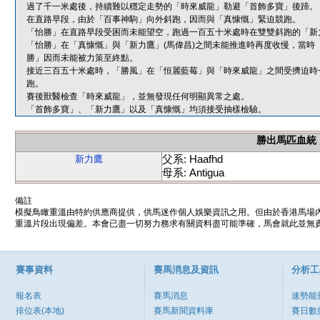
過了千一米處後，持續難以穩定走勢的「時來威龍」勒避「首飾多寶」後蹄。
在直路早段，由於「百事神駒」向外斜跑，因而與「真慷慨」緊迫競跑。
「怡勝」在直路早段受困而未能望空，跑過一百五十米處時在雙雙斜跑的「新
「怡勝」在「真慷慨」與「新力鷹」(馬偉昌)之間未能推進時再度收慢，當時
勝」因而未能被力策至終點。
接近三百五十米處時，「勝風」在「恒麗藍莓」與「時來威龍」之間受擠迫時
跑。
賽後獸醫檢查「時來威龍」，並無發現任何明顯異常之處。
「首飾多寶」、「新力鷹」以及「真慷慨」均須接受抽樣檢驗。
勝出馬匹血統
父系: Haafhd
新力鷹
母系: Antigua
備註
模擬鳥瞰重溫由特約供應商提供，供馬迷作個人娛樂資訊之用。但由於香港馬場
重溫片段出現偏差。本會已盡一切努力務求有關資料盡可能準確，馬會就此並無責
賽事資料
賽馬消息及資訊
分析工
報名表
賽馬消息
速勢能
排位表(本地)
賽馬新聞資料庫
賽日數