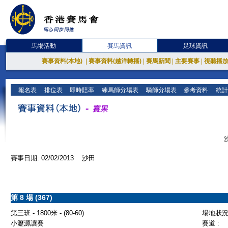
馬場活動
賽馬資訊
足球資訊
賽事資料(本地)
|
賽事資料(越洋轉播)
|
賽馬新聞
|
主要賽事
|
視聽播
報名表
排位表
即時賠率
練馬師分場表
騎師分場表
參考資料
統計
賽事日期: 02/02/2013 沙田
第 8 場 (367)
第三班 - 1800米 - (80-60)
場地狀況 
小瀝源讓賽
賽道 :