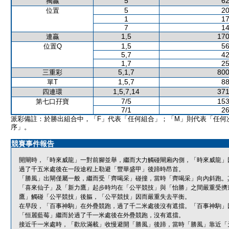
5
62
獨贏
5
20
位置
1
17
7
14
1,5
170
連贏
1,5
56
位置Q
5,7
42
1,7
25
5,1,7
800
三重彩
1,5,7
88
單T
1,5,7,14
371
四連環
7/5
153
第七口孖寶
7/1
26
派彩備註：於勝出組合中，「F」代表「任何組合」；「M」則代表「任何
序」。
競賽事件報告
開閘時，「時來威龍」一對前腳並舉，繼而大力觸碰閘廂內側，「時來威龍」
過了千五米處後在一段途程上勒避「豐華盛甲」後蹄時昂首。
「勝風」出閘僅屬一般，繼而受「齊喝采」碰撞，當時「齊喝采」向內斜跑。
「喜來仙子」及「新力鷹」起步時均在「公平競技」與「怡勝」之間嚴重受擠
鷹」觸碰「公平競技」後軀，「公平競技」因而嚴重失去平衡。
在早段，「百事神駒」在外疊競跑，過了千二米處後沒有遮擋。「百事神駒」
「恒麗藍莓」繼而於過了千一米處後在外疊競跑，沒有遮擋。
接近千一米處時，「歡欣滿載」收慢避開「勝風」後蹄，當時「勝風」靠近「